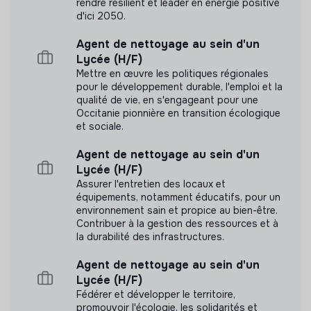
rendre résilient et leader en énergie positive
Venez rejoindre une équipe soudée qui aime travailler
Labels et certifications
d'ici 2050.
dans la bonne humeur et dans un cadre d’exception.
Cette structure n'a pas souhaité nous
Agent de nettoyage au sein d'un
communiquer les labels ou certifications qu'elle a
Lycée (H/F)
pu obtenir.
Mettre en œuvre les politiques régionales
pour le développement durable, l'emploi et la
qualité de vie, en s'engageant pour une
Occitanie pionnière en transition écologique
et sociale.
Documents
Agent de nettoyage au sein d'un
Lycée (H/F)
N'a pas encore communiqué de documents de
Assurer l'entretien des locaux et
transparence
équipements, notamment éducatifs, pour un
environnement sain et propice au bien-être.
Contribuer à la gestion des ressources et à
la durabilité des infrastructures.
Agent de nettoyage au sein d'un
Lycée (H/F)
Fédérer et développer le territoire,
promouvoir l'écologie, les solidarités et