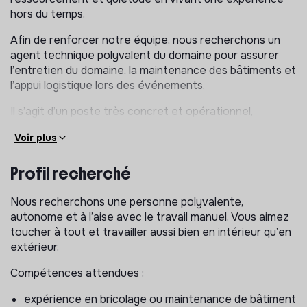
hors du temps.
Afin de renforcer notre équipe, nous recherchons un
agent technique polyvalent du domaine pour assurer
l’entretien du domaine, la maintenance des bâtiments et
l’appui logistique lors des événements.
Il s’agit d’un poste très concret et opérationnel,
impliquant bricolage, travail en extérieur, manutention et
Voir plus
polyvalence.
Vos missions
Profil recherché
Entretien technique et petits travaux
Nous recherchons une personne polyvalente,
autonome et à l’aise avec le travail manuel. Vous aimez
petits travaux de bricolage et réparations diverses
toucher à tout et travailler aussi bien en intérieur qu’en
travaux de peinture et entretien courant des
extérieur.
bâtiments
petits travaux de plomberie (joints, siphons,
Compétences attendues :
robinetterie…)
expérience en bricolage ou maintenance de bâtiment
petits travaux électriques simples (remplacement