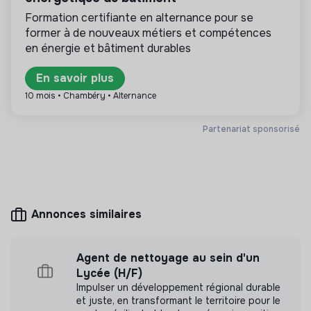
responsables alignés avec les besoins de la
nettoyeur haute pression.
Formation certifiante en alternance pour se
transformation écologique et solidaire.
former à de nouveaux métiers et compétences
Suivi technique
en énergie et bâtiment durables
identification des problèmes nécessitant une
En savoir plus
intervention spécialisée
Plus d'informations
10 mois • Chambéry • Alternance
prise de contact avec certains artisans si nécessaire
accueil des prestataires intervenant sur le domaine
Site internet
Entreprise
Partenariat sponsorisé
< 15 personnes
Tourisme
suivi simple de certains contrats d’entretien.
Horaires :
8h - 16h du lundi au vendredi avec une pause d’1h pour le
déjeuner
Mesure d'impact
Annonces similaires
Horaires de travail fixes qui peuvent être parfois
Eco-Domaine du Chalonge n'a pas encore
variables et flexibles selon les besoins et les
transmis de mesure d'impact
Agent de nettoyage au sein d'un
évènements (mariage, séminaire, formation, fêtes
Lycée (H/F)
familiales ou d'entreprise), à définir ensemble.Être
Impulser un développement régional durable
véhiculé est nécessaire.
et juste, en transformant le territoire pour le