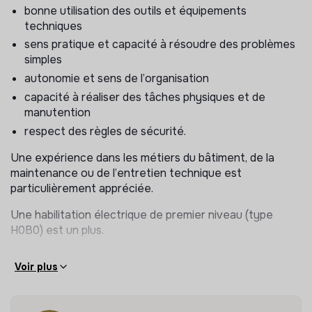
bonne utilisation des outils et équipements
d’ampoules, luminaires, prises…)
techniques
réglage de portes, serrures et équipements
sens pratique et capacité à résoudre des problèmes
diagnostic de problèmes techniques simples
simples
Les interventions sont réalisées dans le respect des
autonomie et sens de l’organisation
règles de sécurité et de l’utilisation des équipements et
capacité à réaliser des tâches physiques et de
outils professionnels.
manutention
respect des règles de sécurité.
Logistique et soutien aux événements
Une expérience dans les métiers du bâtiment, de la
Le domaine accueillant régulièrement séminaires et
maintenance ou de l’entretien technique est
mariages, vous participez à la préparation des espaces :
particulièrement appréciée.
installation et rangement du mobilier (tables, chaises,
Une habilitation électrique de premier niveau (type
barnums…)
H0B0) est un plus.
préparation des salles et espaces extérieurs
rangement et remise en état après événement
Voir plus
récupération du linge utilisé dans les chambres
(draps, serviettes)
mise en place ou retrait des lits supplémentaires