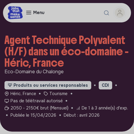
Menu
Agent Technique Polyvalent
(H/F) dans un éco-domaine -
Héric, France
Eco-Domaine du Chalonge
💡
Produits ou services responsables
CDI
Héric, France
Tourisme
Pas de télétravail autorisé
2050 - 2150€ brut (Mensuel)
De 1 à 3 année(s) d'exp.
Publiée le 15/04/2026
Début : avril 2026