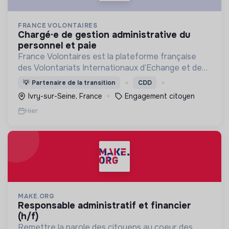
FRANCE VOLONTAIRES
chargé·e de gestion administrative du
personnel et paie
France Volontaires est la plateforme française
des Volontariats Internationaux d’Echange et de
Solidarité.
💡
Partenaire de la transition
CDD
Ivry-sur-Seine, France
Engagement citoyen
Hier
MAKE.ORG
responsable administratif et financier
(h/f)
Remettre la parole des citoyens au coeur des