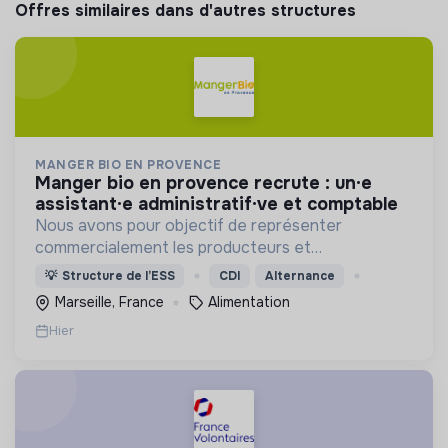
Offres similaires dans d'autres structures
MANGER BIO EN PROVENCE
manger bio en provence recrute : un·e
assistant·e administratif·ve et comptable
Nous avons pour objectif de représenter
commercialement les producteurs et
transformateurs BIO de la région SUD auprès des
💡
Structure de l’ESS
CDI
Alternance
collectivités afin d’introduire les produits BIO et
Marseille, France
Alimentation
LOCAUX dans les cantines.
Hier