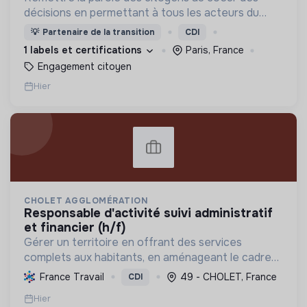
décisions en permettant à tous les acteurs du
changement (citoyens, entreprises, institutions..)
💡
Partenaire de la transition
CDI
de collaborer grâce à une plateforme numérique
1 labels et certifications
Paris, France
Engagement citoyen
Hier
CHOLET AGGLOMÉRATION
responsable d'activité suivi administratif
et financier (h/f)
Gérer un territoire en offrant des services
complets aux habitants, en aménageant le cadre
de vie et en promouvant une transition écologique
France Travail
49 - CHOLET, France
CDI
et sociale durable, via des politiques ambitieuses.
Hier