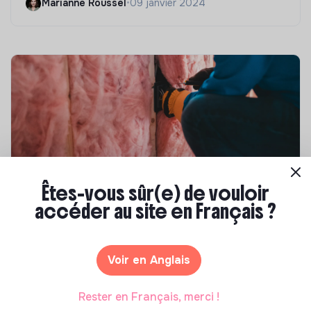
Marianne Roussel
•
09 janvier 2024
Êtes-vous sûr(e) de vouloir
Compétences & formations
accéder au site en Français ?
Top 8 des formations en rénovation
énergétique des bâtiments
Voir en Anglais
Marianne Roussel
•
21 janvier 2025
Rester en Français, merci !