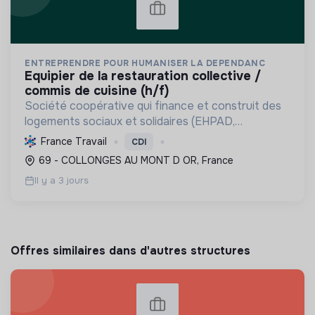
ENTREPRENDRE POUR HUMANISER LA DEPENDANC
equipier de la restauration collective /
commis de cuisine (h/f)
Société coopérative qui finance et construit des
logements sociaux et solidaires (EHPAD,
intergénérationnels) pour personnes fragilisées et
France Travail
CDI
à faibles ressources, favorisant l'inclusion et la
69 - COLLONGES AU MONT D OR, France
maîtrise ...
Il y a 3 jours
Offres similaires dans d'autres structures