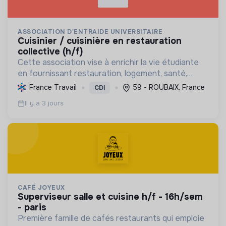
ASSOCIATION D'ENTRAIDE UNIVERSITAIRE
cuisinier / cuisinière en restauration
collective (h/f)
Cette association vise à enrichir la vie étudiante
en fournissant restauration, logement, santé,
soutien social et sport, favorisant ainsi le bien-
France Travail
59 - ROUBAIX, France
CDI
être et le succès des jeunes.
Il y a 3 jours
CAFÉ JOYEUX
superviseur salle et cuisine h/f - 16h/sem
- paris
Première famille de cafés restaurants qui emploie