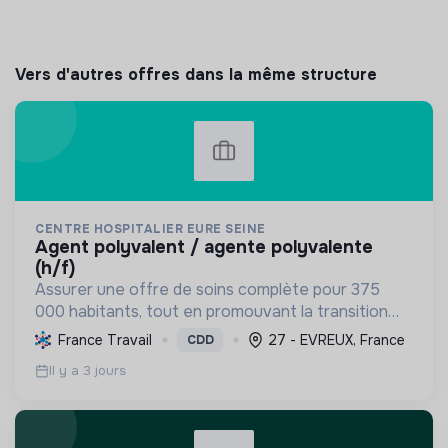
Vers d'autres offres dans la même structure
CENTRE HOSPITALIER EURE SEINE
agent polyvalent / agente polyvalente
(h/f)
Assurer une offre de soins complète pour 375
000 habitants, tout en promouvant la transition
écologique via des bâtiments HQE, la biomasse, et
France Travail
27 - EVREUX, France
CDD
des achats responsables, et la transition sociale
Il y a 3 jours
par une...