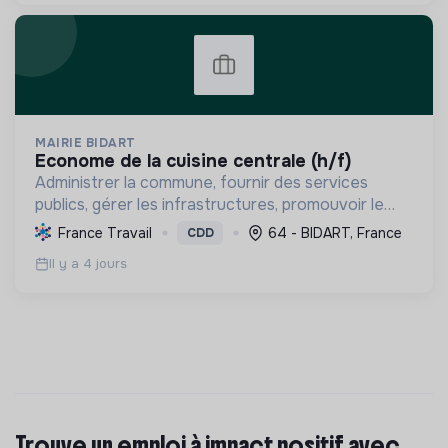
MAIRIE BIDART
econome de la cuisine centrale (h/f)
Administrer la commune, fournir des services
publics, gérer les infrastructures, promouvoir le
tourisme, et mettre en œuvre des politiques pour
France Travail
64 - BIDART, France
CDD
une transition écologique et sociale durable.
Il y a 4 jours
Trouve un emploi à impact positif avec