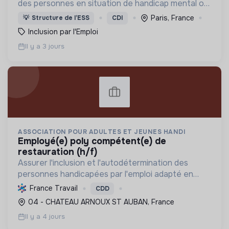
des personnes en situation de handicap mental ou
cognitif, Café joyeux poursuit sa croissance au
Paris, France
💡
Structure de l’ESS
CDI
service de l'inclusion avec déjà plusieurs cafés.
Inclusion par l'Emploi
Il y a 3 jours
ASSOCIATION POUR ADULTES ET JEUNES HANDI
employé(e) poly compétent(e) de
restauration (h/f)
Assurer l'inclusion et l'autodétermination des
personnes handicapées par l'emploi adapté en
restauration collective, tout en répondant aux
France Travail
CDD
besoins locaux et en cultivant la solidarité.
04 - CHATEAU ARNOUX ST AUBAN, France
Il y a 4 jours