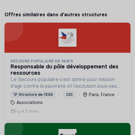
Offres similaires dans d'autres structures
SECOURS POPULAIRE DE PARIS
responsable du pôle développement des
ressources
Le Secours populaire s’est donné pour mission
d’agir contre la pauvreté et l’exclusion sous ses
formes, en France et dans le monde.
Paris, France
💡
Structure de l’ESS
CDI
Associations
Il y a 2 jours