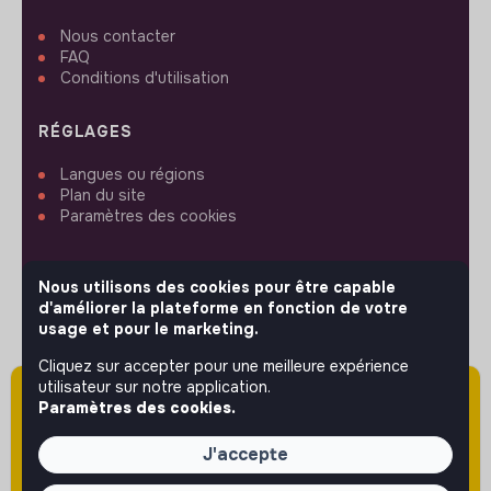
Nous contacter
FAQ
Conditions d'utilisation
RÉGLAGES
Langues ou régions
Plan du site
Paramètres des cookies
Nous utilisons des cookies pour être capable
d'améliorer la plateforme en fonction de votre
usage et pour le marketing.
SUIVEZ-NOUS
Cliquez sur accepter pour une meilleure expérience
utilisateur sur notre application.
Attention cette annonce a été publiée il y a
Paramètres des cookies.
© 2026 jobs that makesense.
plus de 60 jours (le 29/04/2026) et est sans
doute expirée ou non mise à jour.
J'accepte