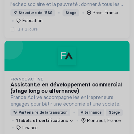
l'échec scolaire et la pauvreté : donner à tous les
enfants les 1000 premiers mots nécessaires pour
Paris, France
💡
Structure de l’ESS
Stage
leur entrée à l'école à 3 ans.
Éducation
Il y a 2 jours
FRANCE ACTIVE
assistant.e en développement commercial
(stage long ou alternance)
France Active accompagne les entrepreneurs
engagés pour bâtir une économie et une société
plus inclusive et plus durable.
💡
Partenaire de la transition
Alternance
Stage
1 labels et certifications
Montreuil, France
Finance