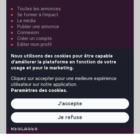
Toutes les annonces
Se former à l'impact
Le media
Publier une annonce
Connexion
Créer un compte
Editer mon profil
Espace recruteur
Nous utilisons des cookies pour être capable
Les fiches métiers
d'améliorer la plateforme en fonction de votre
Offres d'emploi
usage et pour le marketing.
Offres de stage
Offres d'alternance
Cliquez sur accepter pour une meilleure expérience
utilisateur sur notre application.
ASSISTANCE
Paramètres des cookies.
Nous contacter
J'accepte
FAQ
Conditions d'utilisation
Je refuse
RÉGLAGES