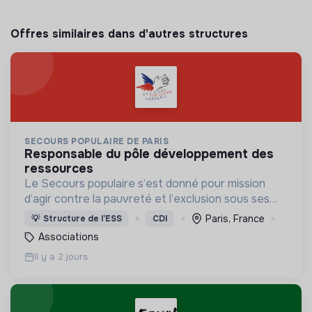
Offres similaires dans d'autres structures
SECOURS POPULAIRE DE PARIS
responsable du pôle développement des
ressources
Le Secours populaire s’est donné pour mission
d’agir contre la pauvreté et l’exclusion sous ses
formes, en France et dans le monde.
Paris, France
💡
Structure de l’ESS
CDI
Associations
Il y a 2 jours