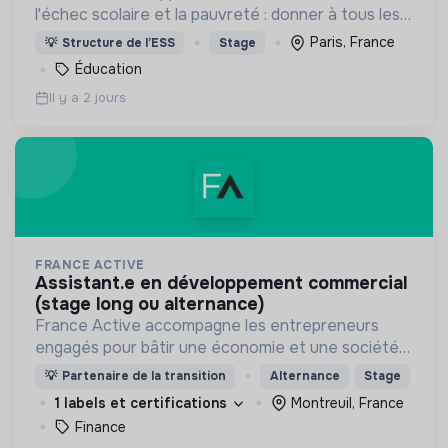
l'échec scolaire et la pauvreté : donner à tous les
enfants les 1000 premiers mots nécessaires pour
Paris, France
💡
Structure de l’ESS
Stage
leur entrée à l'école à 3 ans.
Éducation
Il y a 2 jours
FRANCE ACTIVE
assistant.e en développement commercial
(stage long ou alternance)
France Active accompagne les entrepreneurs
engagés pour bâtir une économie et une société
plus inclusive et plus durable.
💡
Partenaire de la transition
Alternance
Stage
1 labels et certifications
Montreuil, France
Finance