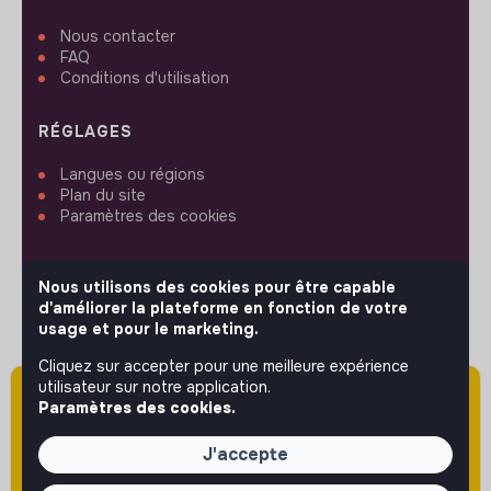
Nous contacter
FAQ
Conditions d'utilisation
RÉGLAGES
Langues ou régions
Plan du site
Paramètres des cookies
Nous utilisons des cookies pour être capable
d'améliorer la plateforme en fonction de votre
usage et pour le marketing.
SUIVEZ-NOUS
Cliquez sur accepter pour une meilleure expérience
utilisateur sur notre application.
Attention cette annonce a été publiée il y a
Paramètres des cookies.
© 2026 jobs that makesense.
plus de 60 jours (le 29/04/2026) et est sans
doute expirée ou non mise à jour.
J'accepte