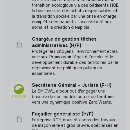
Informatiques
transition écologique via des bâtiments HQE,
la biomasse, et des achats responsables, et
Recueillir et étudier les besoins des directions
Labels et certifications
la transition sociale par une prise en charge
Evaluer et préconiser les investissements
complète des patients, l'accessibilité aux
Cette structure n'a pas souhaité nous
soins, et la création d'emplois.
Suivre le bon fonctionnement des infrastructures
communiquer les labels ou certifications qu'elle a
externes.
Chargé.e de gestion tâches
pu obtenir.
administratives (H/F)
Protéger les citoyens, l'environnement et les
animaux. Promouvoir l'égalité, l'emploi et le
développement durable des territoires par le
déploiement de politiques publiques
Documents
essentielles.
N'a pas encore communiqué de documents de
Secrétaire Général – Juriste (F-H)
transparence
Le SMICVAL a pour but d'engager une
bascule de son modèle actuel de territoire
vers une dynamique positive Zero Waste.
Façadier généraliste (H/F)
Entreprise RGE, nous réalisons des travaux
de maçonnerie et gros œuvre, spécialisés en