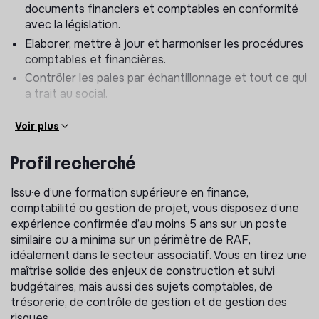
documents financiers et comptables en conformité
avec la législation.
Elaborer, mettre à jour et harmoniser les procédures
comptables et financières.
Contrôler les paies par échantillonnage et tout ce qui
a trait au social.
Mettre en place le contrôle de gestion, les
Voir plus
procédures de gestion et les indicateurs nécessaires
au suivi des activités (suivi des tiers débiteurs…) et
Profil recherché
au reporting à la direction.
Élaborer les budgets de l’association en conformité
Issu·e d’une formation supérieure en finance,
avec les choix stratégiques de l’association.
comptabilité ou gestion de projet, vous disposez d’une
Effectuer un suivi budgétaire global avec note
expérience confirmée d’au moins 5 ans sur un poste
d’analyse, et un suivi budgétaire par direction.
similaire ou a minima sur un périmètre de RAF,
Coordonner, finaliser et suivre les dossiers de
idéalement dans le secteur associatif. Vous en tirez une
demande de recherche de financement pour la
maîtrise solide des enjeux de construction et suivi
partie financière (subventions, réponse aux appels à
budgétaires, mais aussi des sujets comptables, de
projet…).
trésorerie, de contrôle de gestion et de gestion des
Assurer un suivi précis de la trésorerie, analyser les
risques.