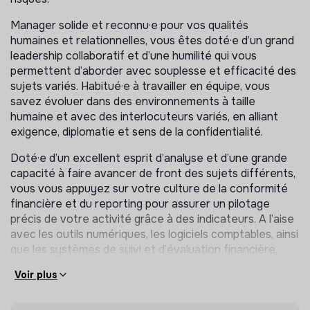
écarts constatés par rapport aux prévisions et
Manager solide et reconnu·e pour vos qualités
rechercher la meilleure rémunération de la trésorerie
humaines et relationnelles, vous êtes doté·e d’un grand
disponible.
leadership collaboratif et d’une humilité qui vous
Produire un bilan consolidé et préparer les
permettent d’aborder avec souplesse et efficacité des
documents financiers pour les Conseils
sujets variés. Habitué·e à travailler en équipe, vous
d’Administration et les Assemblées Générale.
savez évoluer dans des environnements à taille
humaine et avec des interlocuteurs variés, en alliant
Ressources humaines
exigence, diplomatie et sens de la confidentialité.
Définir avec la direction générale les grandes
Doté·e d’un excellent esprit d’analyse et d’une grande
orientations en matière de RH et piloter sa mise en
capacité à faire avancer de front des sujets différents,
œuvre
vous vous appuyez sur votre culture de la conformité
Elaborer, mettre à jour et harmoniser les procédures
financière et du reporting pour assurer un pilotage
Ressources Humaines
précis de votre activité grâce à des indicateurs. A l’aise
Elaborer les budgets RH en lien avec les directions
avec les outils numériques, les logiciels comptables, ainsi
métiers et dans le cadre des dossiers de
que les systèmes de suivi et d’évaluation financière,
financements, suivre et analyser les évolutions de la
vous êtes reconnu·e pour votre capacité à structurer,
masse salariale
Voir plus
améliorer et sécuriser les processus de gestion.
Mettre en place et suivre des indicateurs d’activités
RH
Poste basé à Paris