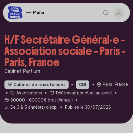
Menu
H/F Secrétaire Général·e –
Association sociale – Paris -
Paris, France
Cabinet Partium
Paris, France
💡
Cabinet de recrutement
CDI
Associations
Télétravail ponctuel autorisé
60000 - 60000€ brut (Annuel)
De 3 à 5 année(s) d'exp.
Publiée le 30/07/2026