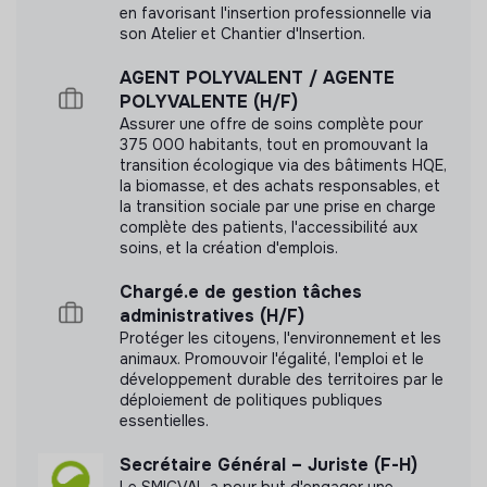
en favorisant l'insertion professionnelle via
Informatiques
son Atelier et Chantier d'Insertion.
Recueillir et étudier les besoins des directions
Labels et certifications
Evaluer et préconiser les investissements
AGENT POLYVALENT / AGENTE
POLYVALENTE (H/F)
Cette structure n'a pas souhaité nous
Suivre le bon fonctionnement des infrastructures
Assurer une offre de soins complète pour
communiquer les labels ou certifications qu'elle a
externes.
375 000 habitants, tout en promouvant la
pu obtenir.
transition écologique via des bâtiments HQE,
la biomasse, et des achats responsables, et
la transition sociale par une prise en charge
complète des patients, l'accessibilité aux
soins, et la création d'emplois.
Documents
Chargé.e de gestion tâches
N'a pas encore communiqué de documents de
administratives (H/F)
transparence
Protéger les citoyens, l'environnement et les
animaux. Promouvoir l'égalité, l'emploi et le
développement durable des territoires par le
déploiement de politiques publiques
essentielles.
Secrétaire Général – Juriste (F-H)
Le SMICVAL a pour but d'engager une