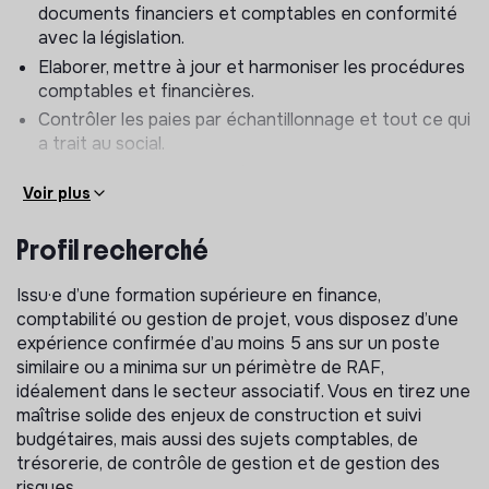
documents financiers et comptables en conformité
avec la législation.
Elaborer, mettre à jour et harmoniser les procédures
comptables et financières.
Contrôler les paies par échantillonnage et tout ce qui
a trait au social.
Mettre en place le contrôle de gestion, les
Voir plus
procédures de gestion et les indicateurs nécessaires
au suivi des activités (suivi des tiers débiteurs…) et
Profil recherché
au reporting à la direction.
Élaborer les budgets de l’association en conformité
Issu·e d’une formation supérieure en finance,
avec les choix stratégiques de l’association.
comptabilité ou gestion de projet, vous disposez d’une
Effectuer un suivi budgétaire global avec note
expérience confirmée d’au moins 5 ans sur un poste
d’analyse, et un suivi budgétaire par direction.
similaire ou a minima sur un périmètre de RAF,
Coordonner, finaliser et suivre les dossiers de
idéalement dans le secteur associatif. Vous en tirez une
demande de recherche de financement pour la
maîtrise solide des enjeux de construction et suivi
partie financière (subventions, réponse aux appels à
budgétaires, mais aussi des sujets comptables, de
projet…).
trésorerie, de contrôle de gestion et de gestion des
Assurer un suivi précis de la trésorerie, analyser les
risques.