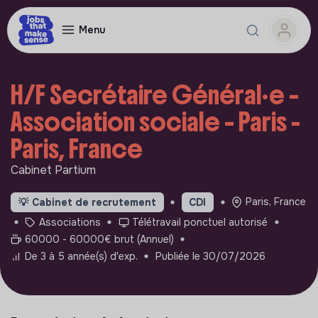
Menu
H/F Secrétaire Général·e –
Association sociale – Paris -
Paris, France
Cabinet Partium
Paris, France
💡
Cabinet de recrutement
CDI
Associations
Télétravail ponctuel autorisé
60000 - 60000€ brut (Annuel)
De 3 à 5 année(s) d'exp.
Publiée le 30/07/2026