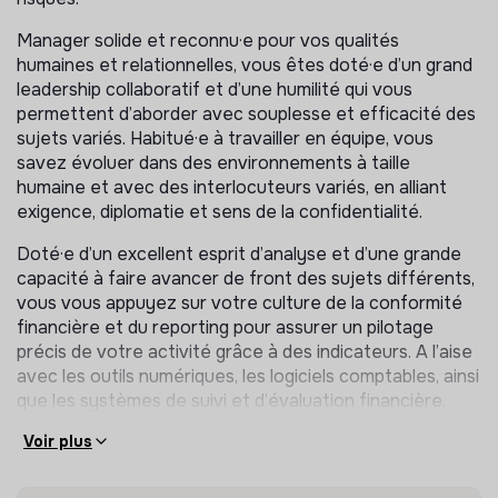
écarts constatés par rapport aux prévisions et
Manager solide et reconnu·e pour vos qualités
rechercher la meilleure rémunération de la trésorerie
humaines et relationnelles, vous êtes doté·e d’un grand
disponible.
leadership collaboratif et d’une humilité qui vous
Produire un bilan consolidé et préparer les
permettent d’aborder avec souplesse et efficacité des
documents financiers pour les Conseils
sujets variés. Habitué·e à travailler en équipe, vous
d’Administration et les Assemblées Générale.
savez évoluer dans des environnements à taille
humaine et avec des interlocuteurs variés, en alliant
Ressources humaines
exigence, diplomatie et sens de la confidentialité.
Définir avec la direction générale les grandes
Doté·e d’un excellent esprit d’analyse et d’une grande
orientations en matière de RH et piloter sa mise en
capacité à faire avancer de front des sujets différents,
œuvre
vous vous appuyez sur votre culture de la conformité
Elaborer, mettre à jour et harmoniser les procédures
financière et du reporting pour assurer un pilotage
Ressources Humaines
précis de votre activité grâce à des indicateurs. A l’aise
Elaborer les budgets RH en lien avec les directions
avec les outils numériques, les logiciels comptables, ainsi
métiers et dans le cadre des dossiers de
que les systèmes de suivi et d’évaluation financière,
financements, suivre et analyser les évolutions de la
vous êtes reconnu·e pour votre capacité à structurer,
masse salariale
Voir plus
améliorer et sécuriser les processus de gestion.
Mettre en place et suivre des indicateurs d’activités
RH
Poste basé à Paris