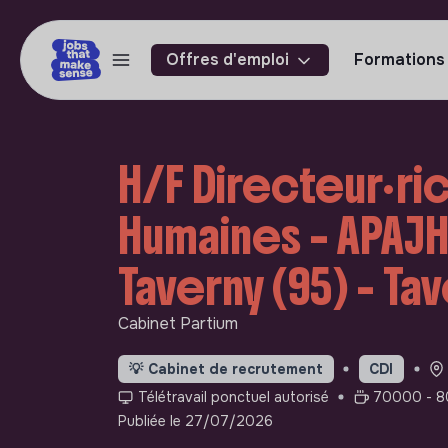
Offres d'emploi
Formations
H/F Directeur·r
Humaines – APAJH 
Taverny (95) - Ta
Cabinet Partium
💡
Cabinet de recrutement
CDI
Télétravail ponctuel autorisé
70000 - 8
Publiée le 27/07/2026