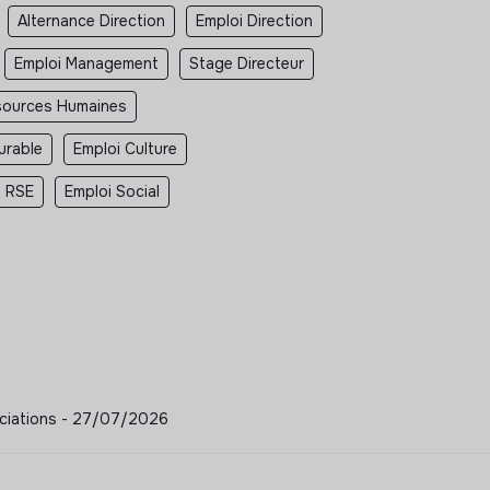
Alternance Direction
Emploi Direction
Emploi Management
Stage Directeur
sources Humaines
urable
Emploi Culture
i RSE
Emploi Social
sociations - 27/07/2026