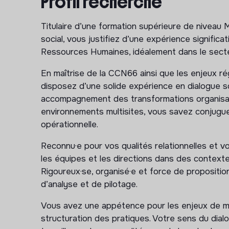
Profil recherché
Élaborer et déployer la feuille de route RH 
Générale ;
Titulaire d’une formation supérieure de niveau 
Accompagner la transformation et la structura
social, vous justifiez d’une expérience signific
Ressources Humaines, idéalement dans le secteu
Définir et piloter une politique RH cohérente 
Participer aux réflexions stratégiques et à l’
En maîtrise de la CCN66 ainsi que les enjeux r
Développer des outils de pilotage RH et des i
disposez d’une solide expérience en dialogue 
accompagnement des transformations organisati
Management du service RH et structuration
environnements multisites, vous savez conjuguer
opérationnelle.
Piloter l’activité RH dans ses différentes dim
recrutement, formation, développement RH, re
Reconnu·e pour vos qualités relationnelles et 
Optimiser les outils, process et procédures R
les équipes et les directions dans des contexte
apportée aux établissements ;
Rigoureux·se, organisé·e et force de propositio
Structurer et faire évoluer le système d’infor
d’analyse et de pilotage.
données et le pilotage des activités ;
Vous avez une appétence pour les enjeux de mo
Accompagner les cadres opérationnels dans l
structuration des pratiques. Votre sens du dial