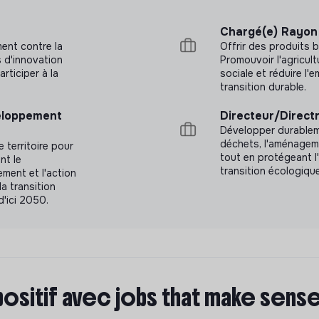
Chargé(e) Rayon 
ment contre la
Offrir des produits b
s d'innovation
Promouvoir l'agricult
articiper à la
sociale et réduire l
transition durable.
veloppement
Directeur/Directr
Développer durablemen
déchets, l'aménageme
 territoire pour
tout en protégeant 
nt le
transition écologique
ment et l'action
a transition
d'ici 2050.
positif avec jobs that make sens