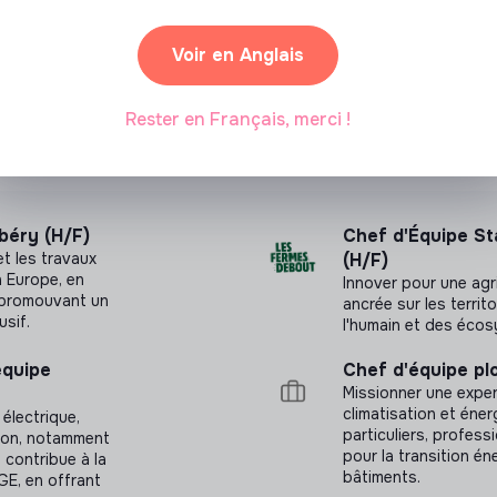
Partenariat sponsorisé
Voir en Anglais
Rester en Français, merci !
béry (H/F)
Chef d'Équipe St
t les travaux
(H/F)
n Europe, en
Innover pour une agri
n promouvant un
ancrée sur les territ
usif.
l'humain et des éco
équipe
Chef d'équipe pl
Missionner une exper
climatisation et éne
 électrique,
particuliers, profess
ation, notamment
pour la transition én
 contribue à la
bâtiments.
GE, en offrant