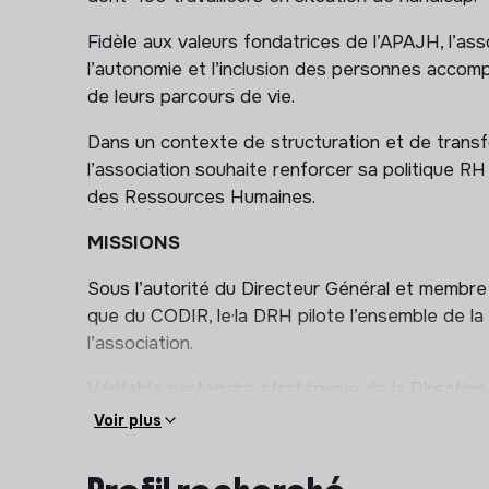
Fidèle aux valeurs fondatrices de l’APAJH, l’ass
l’autonomie et l’inclusion des personnes accomp
de leurs parcours de vie.
Dans un contexte de structuration et de trans
l’association souhaite renforcer sa politique RH
des Ressources Humaines.
MISSIONS
Sous l’autorité du Directeur Général et membre 
que du CODIR, le·la DRH pilote l’ensemble de l
l’association.
Véritable partenaire stratégique de la Direction
de l’organisation et contribue activement aux d
Voir plus
Pilotage stratégique RH et transformation