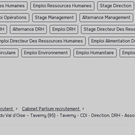
ces Humaines
Emploi Ressources Humaines
Stage Direction
oi Opérations
Stage Management
Alternance Management
RH
Alternance DRH
Emploi DRH
Stage Directeur Des Res
mploi Directeur Des Ressources Humaines
Emploi Alimentation D
rculaire
Emploi Environnement
Emploi Humanitaire
Emplo
ecrutent
>
Cabinet Partium recrutement
>
u Val d’Oise – Taverny (95) - Taverny - CDI - Direction, DRH - As