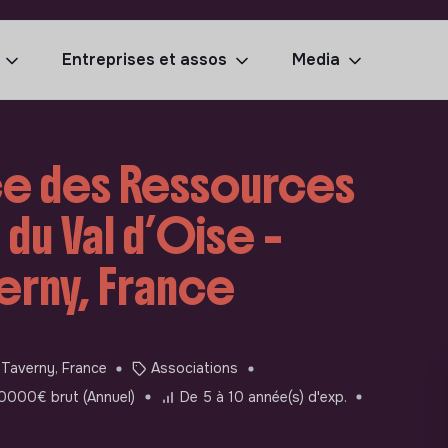
Entreprises et assos
Media
ice des Ressources
du Val d’Oise –
verny, France
Taverny, France
Associations
0000€ brut (Annuel)
De 5 à 10 année(s) d'exp.