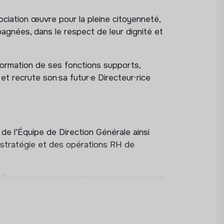
ociation œuvre pour la pleine citoyenneté,
agnées, dans le respect de leur dignité et
formation de ses fonctions supports,
 et recrute son·sa futur·e Directeur∙rice
de l’Équipe de Direction Générale ainsi
a stratégie et des opérations RH de
 Générale, il·elle accompagne les évolutions
ynamiques associatives.