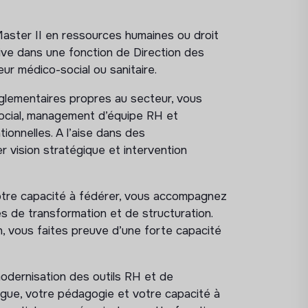
2026–2030 en lien avec la Direction
Master II en ressources humaines ou droit
tion de l’organisation ;
ative dans une fonction de Direction des
r médico-social ou sanitaire.
avec les valeurs et le projet associatif ;
évolution des organisations ;
églementaires propres au secteur, vous
ndicateurs d’aide à la décision.
social, management d’équipe RH et
onnelles. A l’aise dans des
 des pratiques
 vision stratégique et intervention
ensions : administration du personnel,
lations sociales ;
votre capacité à fédérer, vous accompagnez
H afin de renforcer la qualité de service
s de transformation et de structuration.
n, vous faites preuve d’une forte capacité
mation RH afin d’améliorer la fiabilité des
dernisation des outils RH et de
a gestion quotidienne de leurs équipes.
ogue, votre pédagogie et votre capacité à