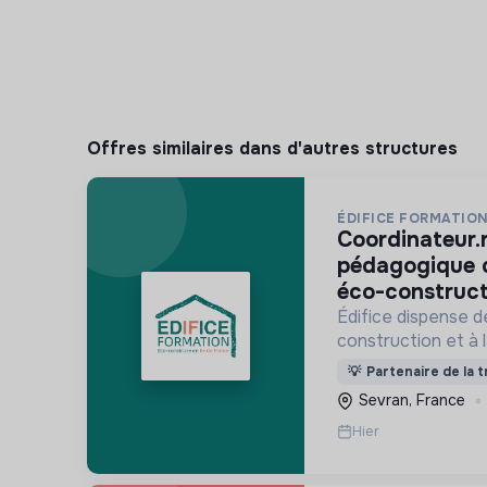
Offres similaires dans d'autres structures
ÉDIFICE FORMATIO
coordinateur.rice technique et
pédagogique 
éco-construct
Édifice dispense d
construction et à 
et au réemploi dan
💡
Partenaire de la t
formations s'adre
Sevran, France
activité et des de
Hier