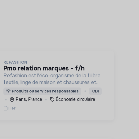
REFASHION
pmo relation marques - f/h
Refashion est l'éco-organisme de la filière
textile, linge de maison et chaussures et
une entreprise privée à but non lucratif,
💡
Produits ou services responsables
CDI
agréée, depuis 2009, par le Ministère de la
Paris, France
Économie circulaire
Transition écologique.
Hier