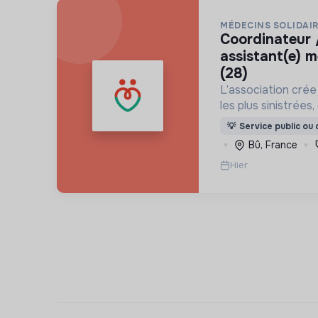
MÉDECINS SOLIDAI
coordinateur / coordinatrice
assistant(e) m
(28)
L’association crée
les plus sinistrées
permettant aux po
💡
Service public ou d
une porte à laquell
Bû, France
besoin médical sur
Hier