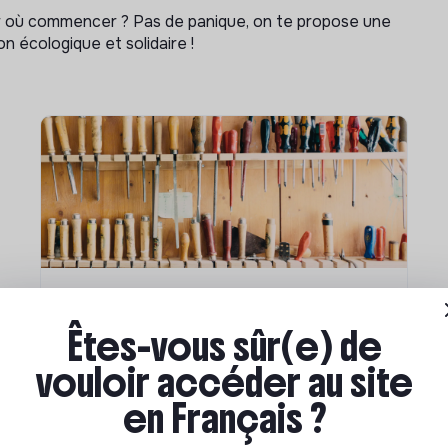
ar où commencer ? Pas de panique, on te propose une
n écologique et solidaire !
Compétences & formations
Êtes-vous sûr(e) de
Comment se former à la
vouloir accéder au site
transition écologique ?
en Français ?
Marianne Roussel
•
09 janvier 2024