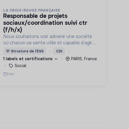
LA CROIX-ROUGE FRANÇAISE
responsable de projets
sociaux/coordination suivi ctr
(f/h/x)
Nous souhaitons voir advenir une société
où chacun se sente utile et capable d’agir.
Pour cela, nous proposons des moyens et
💡
Structure de l’ESS
CDI
des lieux d’engagement innovants et
1 labels et certifications
PARIS, France
adaptés à tous.
Social
Hier