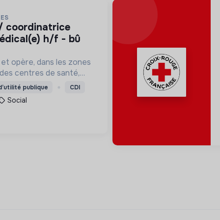
RES
édical(e) h/f - bû
 et opère, dans les zones
, des centres de santé,
pulations de retrouver
’utilité publique
CDI
e frapper lorsque le
Social
vient.