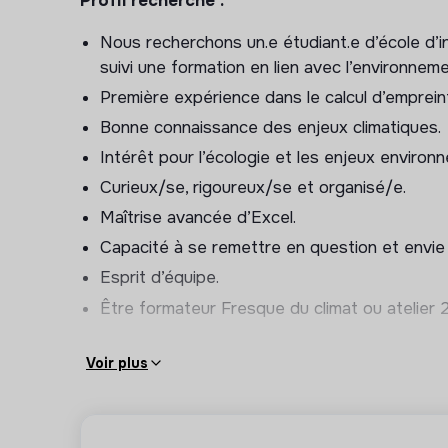
Profil recherché :
Pourquoi Azoco2 ?
Nous recherchons un.e étudiant.e d’école d’i
suivi une formation en lien avec l’environneme
Pour rejoindre une jeune entreprise en plein
Première expérience dans le calcul d’emprei
projets
Bonne connaissance des enjeux climatiques.
Bureaux à Paris 10e (métro Jacques Bonserge
Intérêt pour l’écologie et les enjeux environ
Une équipe passionnée des sujets environnem
Curieux/se, rigoureux/se et organisé/e.
Prise en charge transports en commun 100%
Maîtrise avancée d’Excel.
Déjeuners d’équipes réguliers
Capacité à se remettre en question et envie
Evènements d’équipe réguliers
Esprit d’équipe.
Salaire et avantages :
Être formateur Fresque du climat ou atelier 
750€ / mois
Télétravail possible quelques jours/semaine
Voir plus
100% du Pass Navigo remboursé
2 repas par semaine payés par la société