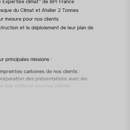
e Expertise climat” de BPI France
sque du Climat et Atelier 2 Tonnes
sur mesure pour nos clients
ruction et le déploiement de leur plan de
r principales missions :
mpreintes carbones de nos clients :
préparation des présentations avec les
on bas carbone pour les clients
an Carbone et les enjeux climatiques.
s outils internes de production.
liers de formation et sensibilisation aux