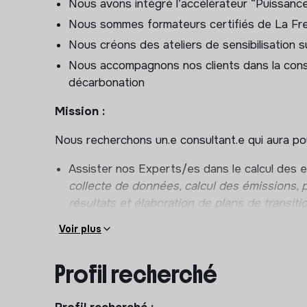
Nous avons intégré l’accélérateur “Puissanc
Nous sommes formateurs certifiés de La Fre
Nous créons des ateliers de sensibilisation 
Nous accompagnons nos clients dans la const
décarbonation
Mission :
Nous recherchons un.e consultant.e qui aura pou
Assister nos Experts/es dans le calcul des e
collecte de données, calcul des émissions, 
résultats et élaboration de plans de transiti
accompagnés
Voir plus
Contribution à la veille sur les actualités Bil
Participation aux réflexions pour optimiser le
Profil recherché
Animation ou assistance à l’organisation d’ate
enjeux climatiques.