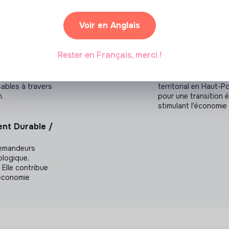
Voir en Anglais
Rester en Français, merci !
 (H/F)
Chargé de missio
pagnant nos
Cet établissement p
sables à travers
territorial en Haut-
n.
pour une transition 
stimulant l'économie 
nt Durable /
demandeurs
ologique,
Elle contribue
l'économie