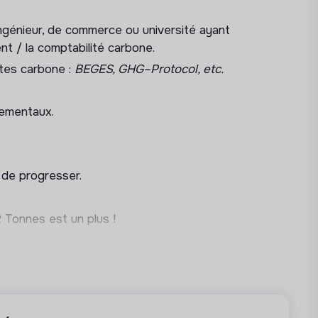
ngénieur, de commerce ou université ayant
nt / la comptabilité carbone.
 développement qui fourmille d’idées et de
ntes carbone :
BEGES, GHG–Protocol, etc.
nt, à 8min à pied de Gare de l’Est)
nementaux.
ent / énergie / climat
 de progresser.
2 Tonnes est un plus !