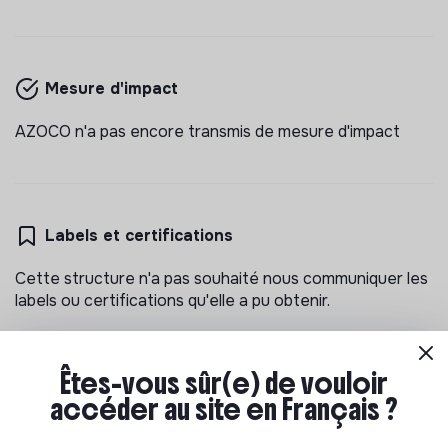
AZOCO
consultant.e bilan carbone (freelance,
plusieurs mois)
Mesurer l'empreinte carbone de nos clients (Bilan
Mesure d'impact
Carbone) pour contribuer à réduire le changement
climatique.
AZOCO n'a pas encore transmis de mesure d'impact
💡
Partenaire de la transition
Freelance
Paris, France
Conseil
Il y a 4 mois
Labels et certifications
Cette structure n'a pas souhaité nous communiquer les
labels ou certifications qu'elle a pu obtenir.
AZOCO
Êtes-vous sûr(e) de vouloir
consultant.e bilan carbone (cdd 12 mois ou
accéder au site en Français ?
cdi)
Documents
Mesurer l'empreinte carbone de nos clients (Bilan
N'a pas encore communiqué de documents de
Carbone) pour contribuer à réduire le changement