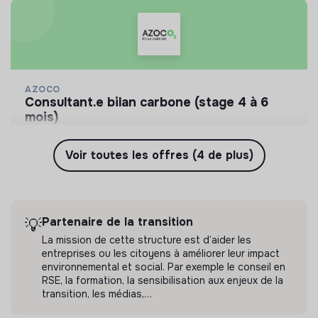
AZOCO
consultant.e bilan carbone (stage 4 à 6
mois)
Mesurer l'empreinte carbone de nos clients (Bilan
Carbone) pour contribuer à réduire le changement
Voir toutes les offres (4 de plus)
climatique.
💡
Partenaire de la transition
Stage
Paris, France
Conseil
Il y a 4 mois
Partenaire de la transition
💡
La mission de cette structure est d’aider les
entreprises ou les citoyens à améliorer leur impact
environnemental et social. Par exemple le conseil en
RSE, la formation, la sensibilisation aux enjeux de la
transition, les médias,…