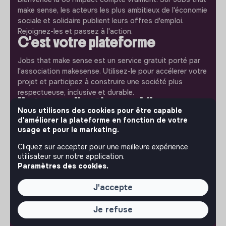
make sense, les acteurs les plus ambitieux de l'économie
sociale et solidaire publient leurs offres d'emploi.
Rejoignez-les et passez à l'action.
C'est votre plateforme
Jobs that make sense est un service gratuit porté par
l'association makesense. Utilisez-le pour accélerer votre
projet et participez à construire une société plus
respectueuse, inclusive et durable.
Notre application mobile
Nous utilisons des cookies pour être capable
d'améliorer la plateforme en fonction de votre
Ne ratez jamais un message d’un recruteur. Recevez une
usage et pour le marketing.
notification et répondez simplement depuis l’app.
Cliquez sur accepter pour une meilleure expérience
iPhone
Android
utilisateur sur notre application.
Paramètres des cookies.
J'accepte
À PROPOS
Je refuse