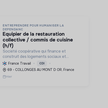
ENTREPRENDRE POUR HUMANISER LA
DEPENDANC
equipier de la restauration
collective / commis de cuisine
(h/f)
Société coopérative qui finance et
construit des logements sociaux et
solidaires (EHPAD, intergénérationnels)
France Travail
CDI
pour personnes fragilisées et à faibles
69 - COLLONGES AU MONT D OR, France
ressources, favorisant l'inclusion et la
Hier
maîtrise ...