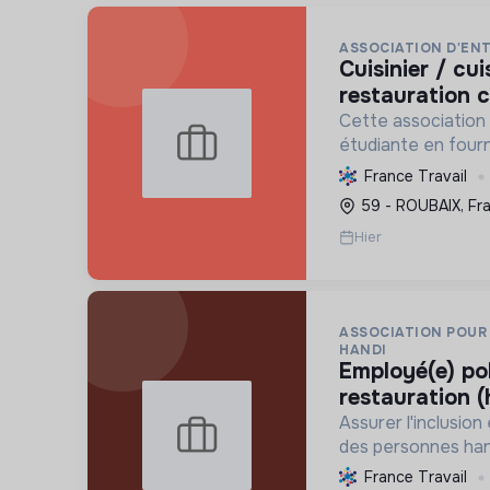
ASSOCIATION D'ENT
cuisinier / cuisinière en
restauration c
Cette association v
étudiante en fourn
logement, santé, s
France Travail
favorisant ainsi le
59 - ROUBAIX, Fr
des jeunes.
Hier
ASSOCIATION POUR
HANDI
employé(e) poly compétent(e) de
restauration (
Assurer l'inclusion
des personnes han
adapté en restaura
France Travail