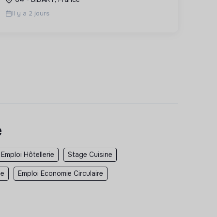
écologique et sociale durable.
Il y a 2 jours
e
Emploi Hôtellerie
Stage Cuisine
le
Emploi Economie Circulaire