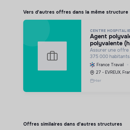
Vers d'autres offres dans la même structure
CENTRE HOSPITALIE
agent polyvalent / agente
polyvalente (h
Assurer une offre
375 000 habitants
transition écologi
France Travail
HQE, la biomasse, 
27 - EVREUX, Fra
responsables, et la
Hier
une...
Offres similaires dans d'autres structures