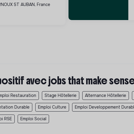
oins locaux et en
RNOUX ST AUBAN, France
té.
positif avec jobs that make sens
mploi Restauration
Stage Hôtellerie
Alternance Hôtellerie
ntation Durable
Emploi Culture
Emploi Developpement Durab
oi RSE
Emploi Social