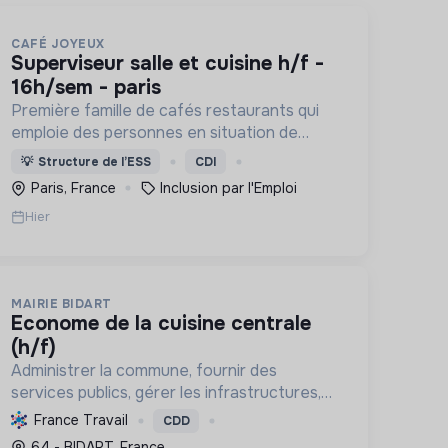
CAFÉ JOYEUX
superviseur salle et cuisine h/f -
16h/sem - paris
Première famille de cafés restaurants qui
emploie des personnes en situation de
handicap mental ou cognitif, Café joyeux
💡
Structure de l’ESS
CDI
poursuit sa croissance au service de
Paris, France
Inclusion par l'Emploi
l'inclusion avec déjà plusieurs cafés.
Hier
MAIRIE BIDART
econome de la cuisine centrale
(h/f)
Administrer la commune, fournir des
services publics, gérer les infrastructures,
promouvoir le tourisme, et mettre en
France Travail
CDD
œuvre des politiques pour une transition
64 - BIDART, France