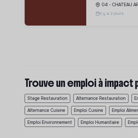
répondant aux bes
04 - CHATEAU A
cultivant la solidari
Il y a 2 jours
Trouve un emploi à impact 
Stage Restauration
Alternance Restauration
E
Alternance Cuisine
Emploi Cuisine
Emploi Alime
Emploi Environnement
Emploi Humanitaire
Empl