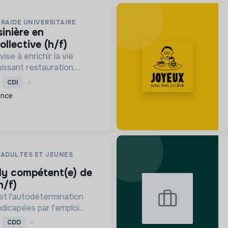
RAIDE UNIVERSITAIRE
ollective (h/f)
ise à enrichir la vie
issant restauration,
outien social et sport,
CDI
 bien-être et le succès
ance
 ADULTES ET JEUNES
h/f)
 et l'autodétermination
dicapées par l'emploi
tion collective, tout en
CDD