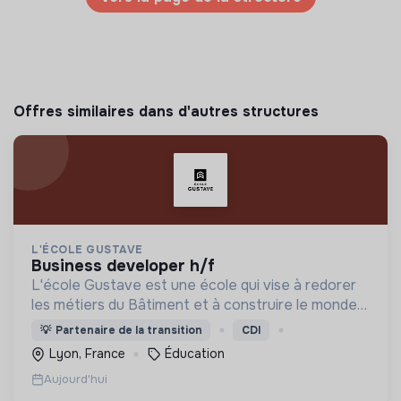
Offres similaires dans d'autres structures
L'ÉCOLE GUSTAVE
business developer h/f
L'école Gustave est une école qui vise à redorer
les métiers du Bâtiment et à construire le monde
de demain. Notre ESS recrute ses apprenants en
💡
Partenaire de la transition
CDI
fonction de leur motivation et non de leur diplôme.
Lyon, France
Éducation
Aujourd'hui