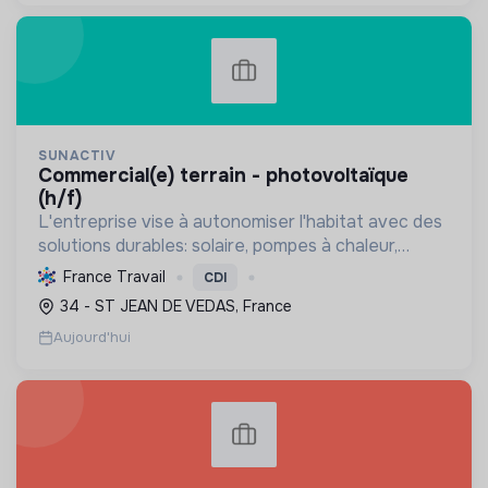
SUNACTIV
commercial(e) terrain - photovoltaïque
(h/f)
L'entreprise vise à autonomiser l'habitat avec des
solutions durables: solaire, pompes à chaleur,
isolation, etc. Elle aide à réduire l'empreinte
France Travail
CDI
carbone et les factures énergétiques. Elle détient
34 - ST JEAN DE VEDAS, France
le ...
Aujourd'hui