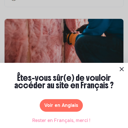
Êtes-vous sûr(e) de vouloir
Compétences & formations
accéder au site en Français ?
Top 8 des formations en rénovation
énergétique des bâtiments
Voir en Anglais
Marianne Roussel
•
21 janvier 2025
Rester en Français, merci !