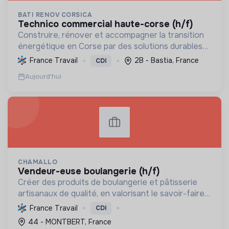
BATI RENOV CORSICA
technico commercial haute-corse (h/f)
Construire, rénover et accompagner la transition
énergétique en Corse par des solutions durables
(solaire, isolation, chauffage, etc.) et la location de
France Travail
2B - Bastia, France
CDI
matériel. Labellisée RGE.
Aujourd'hui
CHAMALLO
vendeur-euse boulangerie (h/f)
Créer des produits de boulangerie et pâtisserie
artisanaux de qualité, en valorisant le savoir-faire
local, les circuits courts et la durabilité, pour le
France Travail
CDI
bien-être de la communauté et de l'environneme...
44 - MONTBERT, France