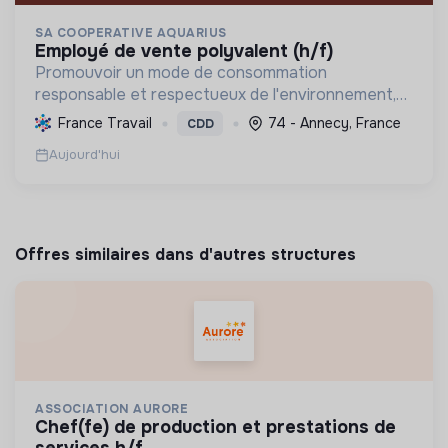
SA COOPERATIVE AQUARIUS
employé de vente polyvalent (h/f)
Promouvoir un mode de consommation
responsable et respectueux de l'environnement,
en offrant des produits bio et équitables, en
France Travail
74 - Annecy, France
CDD
réduisant les déchets et en soutenant l'économie
Aujourd'hui
locale et solidaire.
Offres similaires dans d'autres structures
ASSOCIATION AURORE
chef(fe) de production et prestations de
services h/f