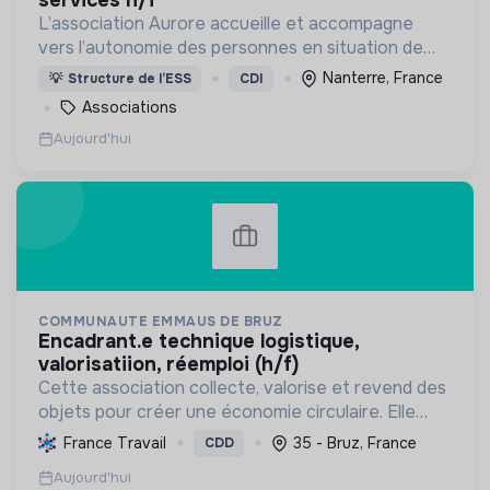
L’association Aurore accueille et accompagne
vers l’autonomie des personnes en situation de
précarité ou d’exclusion via l’hébergement, les
Nanterre, France
💡
Structure de l’ESS
CDI
soins et l’insertion sociale et professionnelle.
Associations
Aujourd'hui
COMMUNAUTE EMMAUS DE BRUZ
encadrant.e technique logistique,
valorisatiion, réemploi (h/f)
Cette association collecte, valorise et revend des
objets pour créer une économie circulaire. Elle
offre un projet de vie digne et solidaire à des
France Travail
35 - Bruz, France
CDD
compagnons, favorisant leur insertion sociale et
Aujourd'hui
prof...