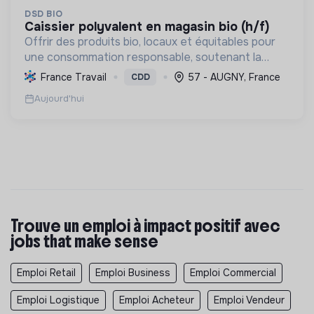
DSD BIO
caissier polyvalent en magasin bio (h/f)
Offrir des produits bio, locaux et équitables pour
une consommation responsable, soutenant la
transition écologique et sociale à travers
France Travail
57 - AUGNY, France
CDD
l'alimentation et les écoproduits.
Aujourd'hui
Trouve un emploi à impact positif avec
jobs that make sense
Emploi Retail
Emploi Business
Emploi Commercial
Emploi Logistique
Emploi Acheteur
Emploi Vendeur