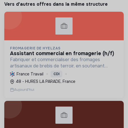
Vers d'autres offres dans la même structure
FROMAGERIE DE HYELZAS
assistant commercial en fromagerie (h/f)
Fabriquer et commercialiser des fromages
artisanaux de brebis de terroir, en soutenant
l'agriculture locale et biologique, et en promouvant
France Travail
CDI
un modèle économique et social équitable.
48 - HURES LA PARADE, France
Aujourd'hui