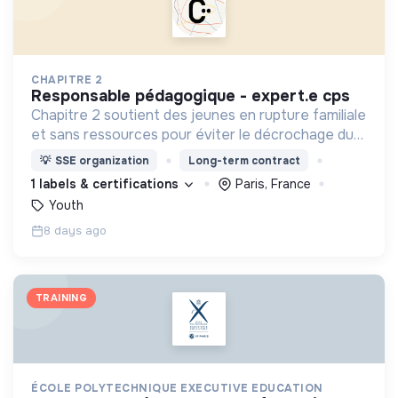
CHAPITRE 2
responsable pédagogique - expert.e cps
Chapitre 2 soutient des jeunes en rupture familiale
et sans ressources pour éviter le décrochage du
parcours d'insertion et le glissement vers
💡
SSE organization
Long-term contract
l'exclusion.
1 labels & certifications
Paris, France
Youth
8 days ago
TRAINING
ÉCOLE POLYTECHNIQUE EXECUTIVE EDUCATION