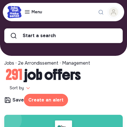
Menu
Start a search
Jobs ⋅ 2e Arrondissement ⋅ Management
291
job offers
Sort by
Save
Create an alert