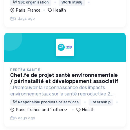
cause de cécité chez les enfants de moins de 5
💡
SSE organization
Work study
ans) en Afrique, en Asie et en France.
Paris, France
Health
3 days ago
FERTÉA SANTÉ
chef.fe de projet santé environnementale
/ périnatalité et développement associatif
1.Promouvoir la reconnaissance des impacts
environnementaux sur la santé reproductive 2.
Sensibiliser et prévenir. 3.Mobiliser : Agir ensemble
💡
Responsible products or services
Internship
face aux défis sanitaires et écologiques.
Paris, France and 1 other
Health
6 days ago