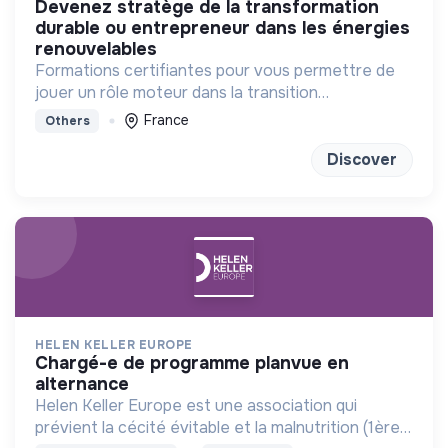
devenez stratège de la transformation
durable ou entrepreneur dans les énergies
renouvelables
Formations certifiantes pour vous permettre de
jouer un rôle moteur dans la transition
énergétique
France
Others
Discover
HELEN KELLER EUROPE
chargé-e de programme planvue en
alternance
Helen Keller Europe est une association qui
prévient la cécité évitable et la malnutrition (1ère