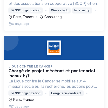
et des associations en coopérative (SCOP) et en
gouvernance partagée (Holacratie).
💡
SSE organization
Work study
Internship
Paris, France
Consulting
6 days ago
LIGUE CONTRE LE CANCER
chargé de projet mécénat et partenariat
locaux h/f
La Ligue contre le Cancer se mobilise sur 4
missions sociales : la recherche, les actions pour
les personnes malades, la prévention & promotion
💡
SSE organization
Long-term contract
du dépistage et l'étude & observatoire.
Paris, France
7 days ago