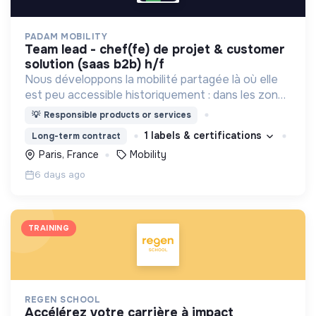
PADAM MOBILITY
team lead - chef(fe) de projet & customer
solution (saas b2b) h/f
Nous développons la mobilité partagée là où elle
est peu accessible historiquement : dans les zones
périurbaines et rurales, en heures creuses, pour
💡
Responsible products or services
les personnes à mobilité réduite.
1 labels & certifications
Long-term contract
Paris, France
Mobility
6 days ago
TRAINING
REGEN SCHOOL
accélérez votre carrière à impact