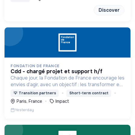
bonne méthode !
Discover
FONDATION DE FRANCE
cdd - chargé projet et support h/f
Chaque jour, la Fondation de France encourage les
envies d’agir, avec un objectif : les transformer en
actions utiles et efficaces pour construire une
💡
Transition partners
Short-term contract
société plus digne et plus juste.
Paris, France
Impact
Yesterday