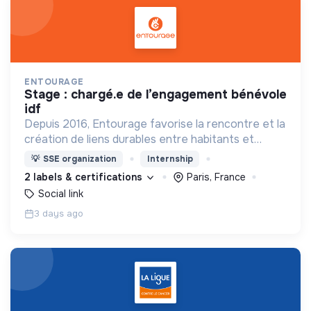
ENTOURAGE
stage : chargé.e de l’engagement bénévole
idf
Depuis 2016, Entourage favorise la rencontre et la
création de liens durables entre habitants et
personnes en précarité.
💡
SSE organization
Internship
2 labels & certifications
Paris, France
Social link
3 days ago