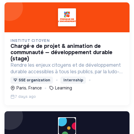
INSTITUT CITOYEN
chargé·e de projet & animation de
communauté — développement durable
(stage)
Rendre les enjeux citoyens et de développement
durable accessibles à tous les publics, par la ludo-
pédagogie.
💡
SSE organization
Internship
Paris, France
Learning
7 days ago