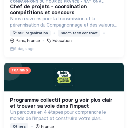
COMPAGNONS DU TOUR DE FRANCE - NATIONAL
chef de projets - coordination
compétitions et concours
Nous œuvrons pour la transmission et la
pérennisation du Compagnonnage et des valeurs
liées : insertion, environnement, médiation culturel.
💡
SSE organization
Short-term contract
Paris, France
Education
9 days ago
TRAINING
programme collectif pour y voir plus clair
et trouver sa voie dans l'impact
Un parcours en 4 étapes pour comprendre le
monde de l’impact et construire votre plan
d'actions à votre rythme avec les bons outils et la
France
Others