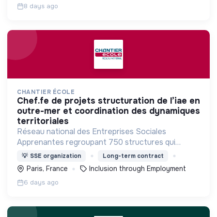
8 days ago
CHANTIER ÉCOLE
chef.fe de projets structuration de l’iae en
outre-mer et coordination des dynamiques
territoriales
Réseau national des Entreprises Sociales
Apprenantes regroupant 750 structures qui
mettent en œuvre une démarche
💡
SSE organization
Long-term contract
d'accompagnement et de formation de salariés en
Paris, France
Inclusion through Employment
parcours d’insertion.
6 days ago