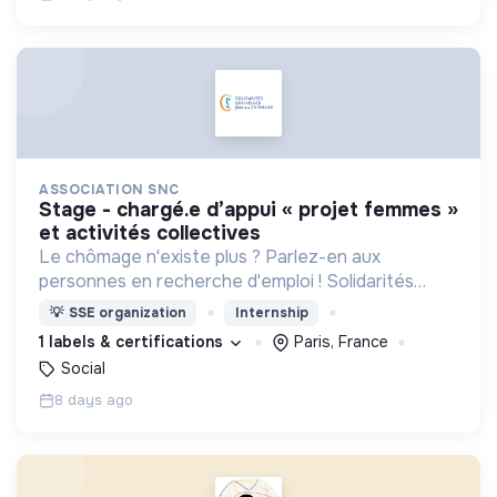
ASSOCIATION SNC
stage - chargé.e d’appui « projet femmes »
et activités collectives
Le chômage n'existe plus ? Parlez-en aux
personnes en recherche d'emploi ! Solidarités
nouvelles face au chômage propose un
💡
SSE organization
Internship
accompagnement bienveillant, gratuit,
1 labels & certifications
Paris, France
personnalisé et sans limite de temps.
Social
8 days ago