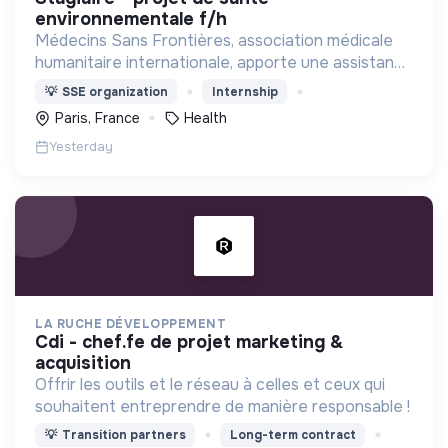
environnementale f/h
Médecins Sans Frontières, association médicale
humanitaire internationale, apporte une assistance
médicale à des populations dont la vie est
💡
SSE organization
Internship
menacée.
Paris, France
Health
Yesterday
LA RUCHE DÉVELOPPEMENT
cdi - chef.fe de projet marketing &
acquisition
Offrir les outils et le réseau à celles et ceux qui
souhaitent entreprendre de manière responsable !
💡
Transition partners
Long-term contract