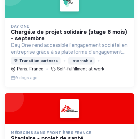
DAY ONE
chargé.e de projet solidaire (stage 6 mois)
- septembre
Day One rend accessible l'engagement sociétal en
entreprise grâce à sa plateforme d'engagement
solidaire regroupant des centaines d'associations
💡
Transition partners
Internship
et +1000 actions à impact social et
Paris, France
Self-fulfillment at work
environnemental !
9 days ago
MÉDECINS SANS FRONTIÈRES FRANCE
stagiaire - projet de santé