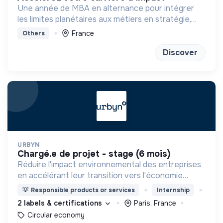
Une année de MBA en alternance pour intégrer
les limites planétaires aux métiers en stratégie,
marketing, finance et achats
France
Others
Discover
URBYN
chargé.e de projet - stage (6 mois)
Réduire l'impact environnemental des entreprises
en accélérant leur transition vers l'économie
circulaire.
💡
Responsible products or services
Internship
2 labels & certifications
Paris, France
Circular economy