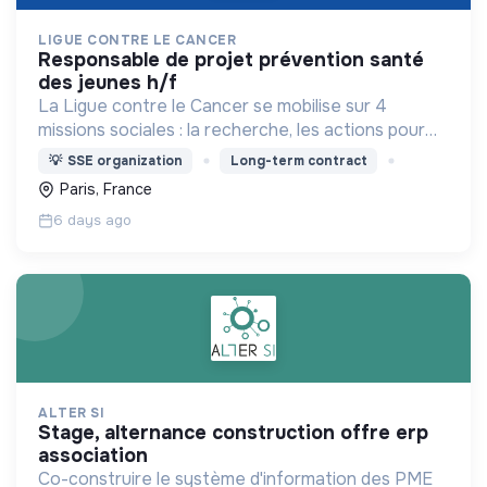
LIGUE CONTRE LE CANCER
responsable de projet prévention santé
des jeunes h/f
La Ligue contre le Cancer se mobilise sur 4
missions sociales : la recherche, les actions pour
les personnes malades, la prévention & promotion
💡
SSE organization
Long-term contract
du dépistage et l'étude & observatoire.
Paris, France
6 days ago
ALTER SI
stage, alternance construction offre erp
association
Co-construire le système d'information des PME