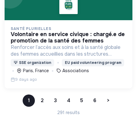
SANTÉ PLURIELLES
volontaire en service civique : chargé.e de
promotion de la santé des femmes
Renforcer l’accès aux soins et à la santé globale
des femmes accueillies dans les structures
sociales d’Île-de-France (centres d’hébergement,
💡
SSE organization
EU paid volunteering program
accueils de jour…).
Paris, France
Associations
9 days ago
1
2
3
4
5
6
>
291 results