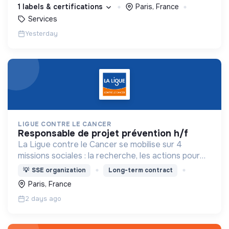
1 labels & certifications
Paris, France
Services
Yesterday
LIGUE CONTRE LE CANCER
responsable de projet prévention h/f
La Ligue contre le Cancer se mobilise sur 4
missions sociales : la recherche, les actions pour
les personnes malades, la prévention & promotion
💡
SSE organization
Long-term contract
du dépistage et l'étude & observatoire.
Paris, France
2 days ago