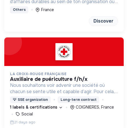
d'affaires durables au sein de ton organisation ou
chez un client
France
Others
Discover
LA CROIX-ROUGE FRANÇAISE
auxiliaire de puériculture f/h/x
Nous souhaitons voir advenir une société où
chacun se sente utile et capable d’agir. Pour cela,
nous proposons des moyens et des lieux
💡
SSE organization
Long-term contract
d’engagement innovants et adaptés à tous.
1 labels & certifications
COIGNIERES, France
Social
21 days ago