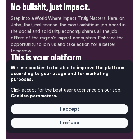
No bullshit, just impact.
Step into a World Where Impact Truly Matters. Here, on
Jobs_that_makesense, the most ambitious job board in
the social and solidarity economy shares all the job
offers of the region’s impact ecosystem. Embrace the
opportunity to join us and take action for a better
tomorrow.
This is your platform
We use cookies to be able to improve the platform
Jobs_that_makesense is a free service brought to you
according to your usage and for marketing
by the makesense association. Use its potential to
purposes.
accelerate your projects and contribute to building a
more respectful, inclusive and sustainable society.
Click accept for the best user experience on our app.
Our mobile app
Cookies parameters.
Get jobs that make sense on your phone so you never
I accept
miss an opportunity.
I refuse
iPhone
Android