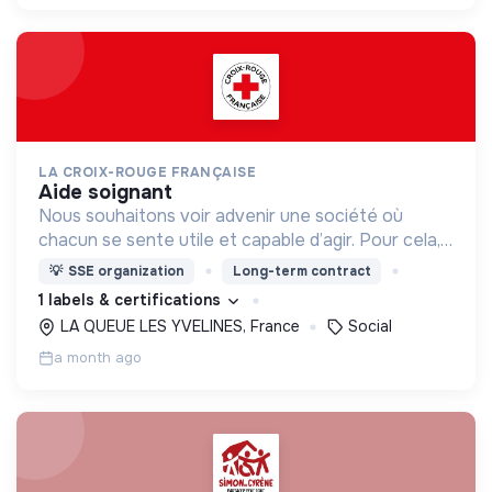
LA CROIX-ROUGE FRANÇAISE
aide soignant
Nous souhaitons voir advenir une société où
chacun se sente utile et capable d’agir. Pour cela,
nous proposons des moyens et des lieux
💡
SSE organization
Long-term contract
d’engagement innovants et adaptés à tous.
1 labels & certifications
LA QUEUE LES YVELINES, France
Social
a month ago