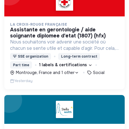
LA CROIX-ROUGE FRANÇAISE
assistante en gerontologie / aide
soignante diplomee d'etat (1807) (hfx)
Nous souhaitons voir advenir une société où
chacun se sente utile et capable d’agir. Pour cela,
nous proposons des moyens et des lieux
💡
SSE organization
Long-term contract
d’engagement innovants et adaptés à tous.
1 labels & certifications
Part time
Montrouge, France and 1 other
Social
Yesterday