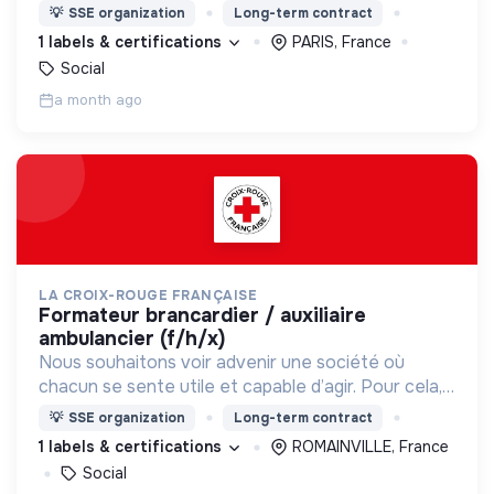
nous proposons des moyens et des lieux
💡
SSE organization
Long-term contract
d’engagement innovants et adaptés à tous.
1 labels & certifications
PARIS, France
Social
a month ago
LA CROIX-ROUGE FRANÇAISE
formateur brancardier / auxiliaire
ambulancier (f/h/x)
Nous souhaitons voir advenir une société où
chacun se sente utile et capable d’agir. Pour cela,
nous proposons des moyens et des lieux
💡
SSE organization
Long-term contract
d’engagement innovants et adaptés à tous.
1 labels & certifications
ROMAINVILLE, France
Social