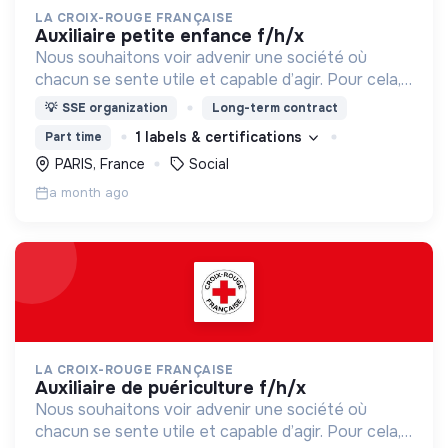
LA CROIX-ROUGE FRANÇAISE
auxiliaire petite enfance f/h/x
Nous souhaitons voir advenir une société où
chacun se sente utile et capable d’agir. Pour cela,
nous proposons des moyens et des lieux
💡
SSE organization
Long-term contract
d’engagement innovants et adaptés à tous.
1 labels & certifications
Part time
PARIS, France
Social
a month ago
LA CROIX-ROUGE FRANÇAISE
auxiliaire de puériculture f/h/x
Nous souhaitons voir advenir une société où
chacun se sente utile et capable d’agir. Pour cela,