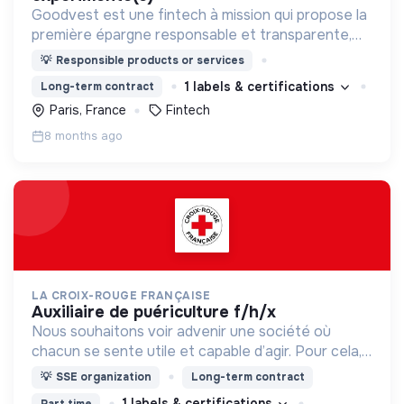
Goodvest est une fintech à mission qui propose la
première épargne responsable et transparente,
alignée sur l'Accord de Paris.
💡
Responsible products or services
1 labels & certifications
Long-term contract
Paris, France
Fintech
8 months ago
LA CROIX-ROUGE FRANÇAISE
auxiliaire de puériculture f/h/x
Nous souhaitons voir advenir une société où
chacun se sente utile et capable d’agir. Pour cela,
nous proposons des moyens et des lieux
💡
SSE organization
Long-term contract
d’engagement innovants et adaptés à tous.
1 labels & certifications
Part time