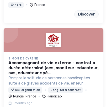
France
Others
Discover
SIMON DE CYRÈNE
accompagnant de vie externe - contrat à
durée déterminé (aes, moniteur-educateur,
avs, educateur spé...
Rompre la solitude de personnes handicapées
suite à de graves accidents de vie, en leur
proposant de vivre ensemble avec des valides
💡
SSE organization
Long-term contract
dans des maisons partagées, et s'intégrer dans la
Rungis, France
Handicap
vie du quartier.
5 months ago