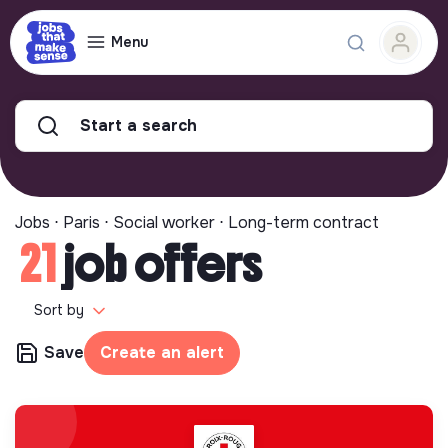
Menu
Start a search
Jobs ⋅ Paris ⋅ Social worker ⋅ Long-term contract
21
job offers
Sort by
Save
Create an alert