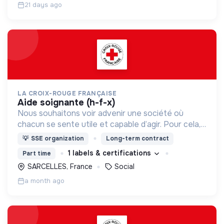
21 days ago
LA CROIX-ROUGE FRANÇAISE
aide soignante (h-f-x)
Nous souhaitons voir advenir une société où
chacun se sente utile et capable d’agir. Pour cela,
nous proposons des moyens et des lieux
💡
SSE organization
Long-term contract
d’engagement innovants et adaptés à tous.
1 labels & certifications
Part time
SARCELLES, France
Social
a month ago