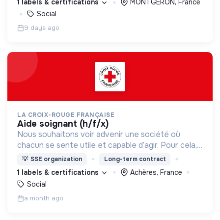
1 labels & certifications
MONTGERON, France
Social
9 days ago
LA CROIX-ROUGE FRANÇAISE
aide soignant (h/f/x)
Nous souhaitons voir advenir une société où
chacun se sente utile et capable d’agir. Pour cela,
nous proposons des moyens et des lieux
💡
SSE organization
Long-term contract
d’engagement innovants et adaptés à tous.
1 labels & certifications
Achères, France
Social
a month ago