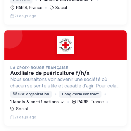
PARIS, France
Social
21 days ago
LA CROIX-ROUGE FRANÇAISE
auxiliaire de puériculture f/h/x
Nous souhaitons voir advenir une société où
chacun se sente utile et capable d’agir. Pour cela,
nous proposons des moyens et des lieux
💡
SSE organization
Long-term contract
d’engagement innovants et adaptés à tous.
1 labels & certifications
PARIS, France
Social
21 days ago