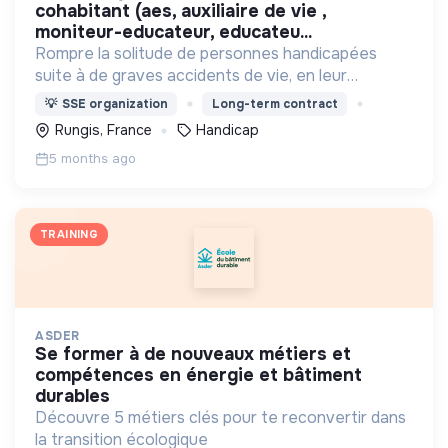
cohabitant (aes, auxiliaire de vie ,
moniteur-educateur, educateu...
Rompre la solitude de personnes handicapées
suite à de graves accidents de vie, en leur
proposant de vivre ensemble avec des valides
💡
SSE organization
Long-term contract
dans des maisons partagées, et s'intégrer dans la
Rungis, France
Handicap
vie du quartier.
5 months ago
TRAINING
ASDER
se former à de nouveaux métiers et
compétences en énergie et bâtiment
durables
Découvre 5 métiers clés pour te reconvertir dans
la transition écologique