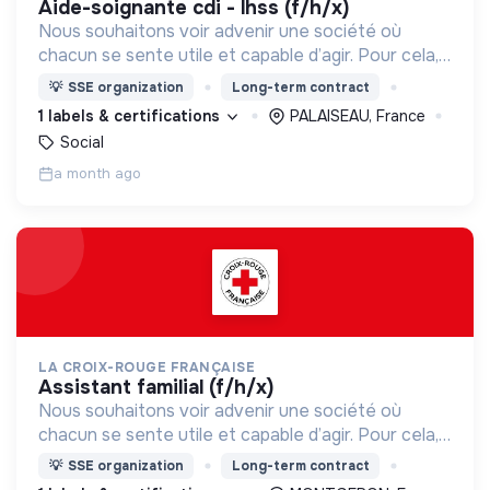
aide-soignante cdi - lhss (f/h/x)
Nous souhaitons voir advenir une société où
chacun se sente utile et capable d’agir. Pour cela,
nous proposons des moyens et des lieux
💡
SSE organization
Long-term contract
d’engagement innovants et adaptés à tous.
1 labels & certifications
PALAISEAU, France
Social
a month ago
LA CROIX-ROUGE FRANÇAISE
assistant familial (f/h/x)
Nous souhaitons voir advenir une société où
chacun se sente utile et capable d’agir. Pour cela,
nous proposons des moyens et des lieux
💡
SSE organization
Long-term contract
d’engagement innovants et adaptés à tous.