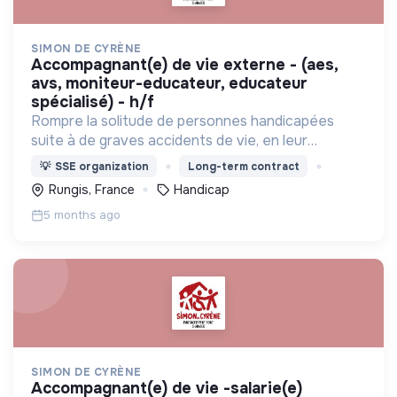
SIMON DE CYRÈNE
accompagnant(e) de vie externe - (aes,
avs, moniteur-educateur, educateur
spécialisé) - h/f
Rompre la solitude de personnes handicapées
suite à de graves accidents de vie, en leur
proposant de vivre ensemble avec des valides
💡
SSE organization
Long-term contract
dans des maisons partagées, et s'intégrer dans la
Rungis, France
Handicap
vie du quartier.
5 months ago
SIMON DE CYRÈNE
accompagnant(e) de vie -salarie(e)