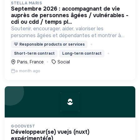
STELLA MARIS
septembre 2026 : accompagnant de vie
auprès de personnes âgées / vulnérables -
cdi ou cdd / temps pl...
Soutenir, encourager, aider, valoriser les
personnes âgées et dépendantes et montrer à
notre société que quel que soit l'âge, l'état de
💡
Responsible products or services
santé, l'environnement, leur dignité est toujours
Short-term contract
Long-term contract
respectée.
Paris, France
Social
a month ago
GOODVEST
développeur(se) vuejs (nuxt)
expérimenté(e)