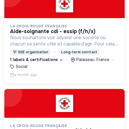
LA CROIX-ROUGE FRANÇAISE
aide-soignante cdi - essip (f/h/x)
Nous souhaitons voir advenir une société où
chacun se sente utile et capable d’agir. Pour cela,
nous proposons des moyens et des lieux
💡
SSE organization
Long-term contract
d’engagement innovants et adaptés à tous.
1 labels & certifications
Palaiseau, France
Social
a month ago
LA CROIX-ROUGE FRANÇAISE