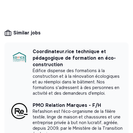
✨ Une maison pensée pour le confort et la sécurité
This structure is based on a principle of
✨ Une vraie place pour l’initiative et la créativité
solidarity and social utility: its management is
democratic and participative, and its profit-
Conditions de travail
making potential is limited. It may be an
Similar jobs
association, cooperative, foundation, mutual or
Du lundi au vendredi - horaires de journée
ESUS company.
Poste en présentiel
Coordinateur.rice technique et
Poste ouvert aux personnes en situation de handicap.
pédagogique de formation en éco-
construction
Poste CADRE
More information
Édifice dispense des formations à la
construction et à la rénovation écologiques
Website
Company
et au réemploi dans le bâtiment. Nos
formations s'adressent à des personnes en
Between 50 and 250
Elderly
activité et des demandeurs d'emploi.
employees
PMO Relation Marques - F/H
Refashion est l'éco-organisme de la filière
textile, linge de maison et chaussures et une
entreprise privée à but non lucratif, agréée,
Impact study
depuis 2009, par le Ministère de la Transition