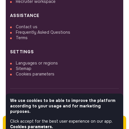
Recruiter workspace
ASSISTANCE
Contact us
Frequently Asked Questions
Terms
SETTINGS
Languages or regions
Sitemap
Cookies parameters
We use cookies to be able to improve the platform
FOLLOW US
according to your usage and for marketing
purposes.
Click accept for the best user experience on our app.
Please note this job was posted over 60 days
© 2026 jobs that makesense.
Cookies parameters.