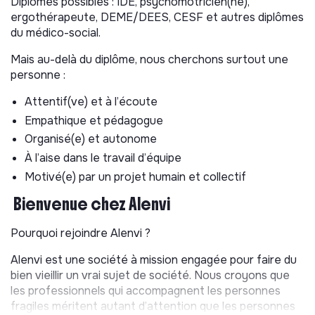
Diplômes possibles : IDE, psychomotricien(ne),
Assurer la coordination des différents partenaires
ergothérapeute, DEME/DEES, CESF et autres diplômes
santé afin de s’assurer d’un suivi adapté des
du médico-social.
personnes et développer le réseau partenarial local
Superviser l’organisation technique et logistique de la
Mais au-delà du diplôme, nous cherchons surtout une
maison
personne :
Gérer le budget alloué pour la maison
Attentif(ve) et à l’écoute
Votre mission : créer un environnement stable, vivant et
Empathique et pédagogue
rassurant, où chacun trouve sa place (aidants, aidés et
Organisé(e) et autonome
familles).
À l’aise dans le travail d’équipe
Motivé(e) par un projet humain et collectif
Bienvenue chez Alenvi
Pourquoi rejoindre Alenvi ?
Alenvi est une société à mission engagée pour faire du
bien vieillir un vrai sujet de société. Nous croyons que
les professionnels qui accompagnent les personnes
fragiles méritent autant d’attention que les personnes