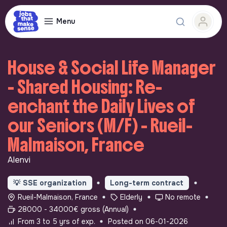
Menu
House & Social Life Manager
- Shared Housing: Re-
enchant the Daily Lives of
our Seniors (M/F) - Rueil-
Malmaison, France
Alenvi
💡
SSE organization
Long-term contract
Rueil-Malmaison, France
Elderly
No remote
28000 - 34000€ gross (Annual)
From 3 to 5 yrs of exp.
Posted on 06-01-2026