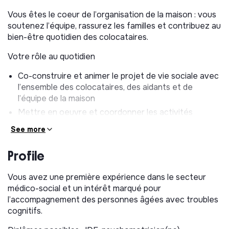
Vous êtes le coeur de l’organisation de la maison : vous
soutenez l’équipe, rassurez les familles et contribuez au
bien-être quotidien des colocataires.
Votre rôle au quotidien
Co-construire et animer le projet de vie sociale avec
l’ensemble des colocataires, des aidants et de
l’équipe de la maison
Mettre en oeuvre et coordonner les activités
destinées aux colocataires en mobilisant les
See more
ressources nécessaires (équipe, bénévoles,
intervenants extérieurs…)
Profile
Animer et coordonner une équipe d’auxiliaires de vie
qui accompagne les colocataires au quotidien
Vous avez une première expérience dans le secteur
Etre l’interlocuteur(trice) de référence des familles
médico-social et un intérêt marqué pour
et aidants, notamment dans le partage des
l’accompagnement des personnes âgées avec troubles
informations concernant la vie quotidienne des
cognitifs.
colocataires