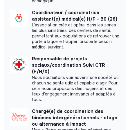
écologique.
Alenvi did not yet communicate its impact
measurement.
Coordinateur / coordinatrice
assistant(e) médical(e) H/F - Bû (28)
L’association crée et opère, dans les zones
les plus sinistrées, des centres de santé,
permettant aux populations de retrouver une
Labels and certifications
porte à laquelle frapper lorsque le besoin
médical survient.
Appartient à la communauté Bleu
Responsable de projets
Blanc Zèbre
sociaux/coordination Suivi CTR
(F/H/X)
Accompagné par Antropia ESSEC
Nous souhaitons voir advenir une société où
chacun se sente utile et capable d’agir. Pour
cela, nous proposons des moyens et des
lieux d’engagement innovants et adaptés à
tous.
Documents
Chargé(e) de coordination des
binômes intergénérationnels - stage
Did not yet add a transparency document.
ou alternance à impact
Mamie-Boom reconnecte les générations