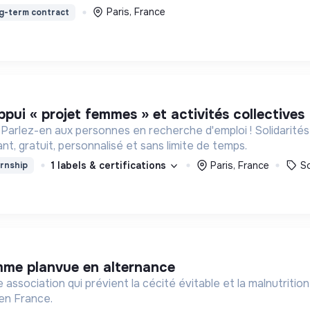
Paris, France
g-term contract
ppui « projet femmes » et activités collectives
 Parlez-en aux personnes en recherche d'emploi ! Solidarit
, gratuit, personnalisé et sans limite de temps.
1 labels & certifications
Paris, France
So
rnship
mme planvue en alternance
t la cécité évitable et la malnutrition (1ère cause de cécité chez les enfants de moins de 5
 en France.