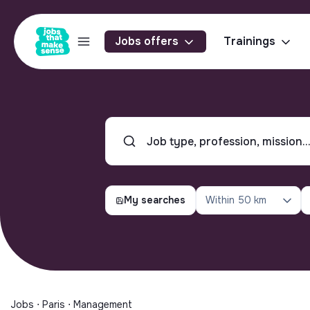
Jobs offers
Trainings
My searches
Within
50 km
Jobs ⋅ Paris ⋅ Management