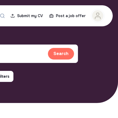
Submit my CV
Post a job offer
Search
ilters