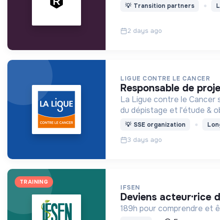
💡
Transition partners
L
2 days ago
LIGUE CONTRE LE CANCER
responsable de proj
La Ligue contre le Cancer s
du dépistage et l'étude & o
💡
SSE organization
Lon
3 days ago
TRAINING
IFSEN
deviens acteur·rice 
189h pour comprendre et êt