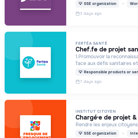
💡
SSE organization
Wor
3 days ago
FERTÉA SANTÉ
chef.fe de projet s
1.Promouvoir la reconnaissa
face aux défis sanitaires e
💡
Responsible products or ser
7 days ago
INSTITUT CITOYEN
chargé·e de projet
Rendre les enjeux citoyens 
💡
SSE organization
Inte