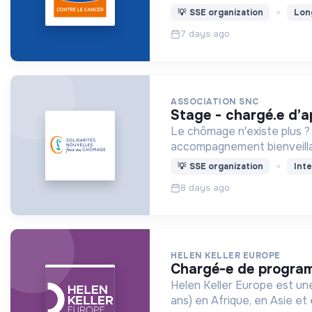
💡
SSE organization
Lon
7 days ago
ASSOCIATION SNC
stage - chargé.e d’a
Le chômage n'existe plus ?
accompagnement bienveillant
💡
SSE organization
Inte
8 days ago
HELEN KELLER EUROPE
chargé-e de progra
Helen Keller Europe est une association qui prévien
ans) en Afrique, en Asie et