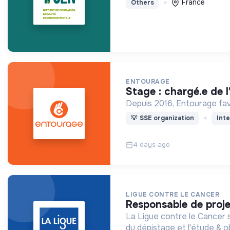
France
Others
ENTOURAGE
stage : chargé.e de
Depuis 2016, Entourage favo
💡
SSE organization
Inte
4 days ago
LIGUE CONTRE LE CANCER
responsable de proj
La Ligue contre le Cancer s
du dépistage et l'étude & o