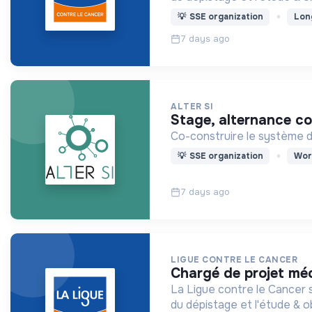
💡
SSE organization
Lon
7 days ago
ALTER SI
stage, alternance c
Co-construire le système d
💡
SSE organization
Wor
7 days ago
LIGUE CONTRE LE CANCER
chargé de projet mé
La Ligue contre le Cancer s
du dépistage et l'étude & o