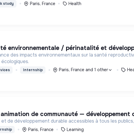
Paris, France
Health
k study
anté environnementale / périnatalité et dévelop
nce des impacts environnementaux sur la santé reproductive 2
t écologiques.
Paris, France and 1 other
Hea
vices
Internship
 & animation de communauté — développement d
et de développement durable accessibles à tous les publics,
Paris, France
Learning
rnship