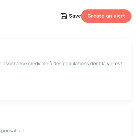
Save
Create an alert
 assistance médicale à des populations dont la vie est
sponsable !