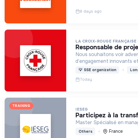
8 days ago
LA CROIX-ROUGE FRANÇAISE
responsable de proj
Nous souhaitons voir adven
d’engagement innovants et
💡
SSE organization
Lon
Today
TRAINING
IESEG
participez à la tra
Master Spécialisé en manag
France
Others