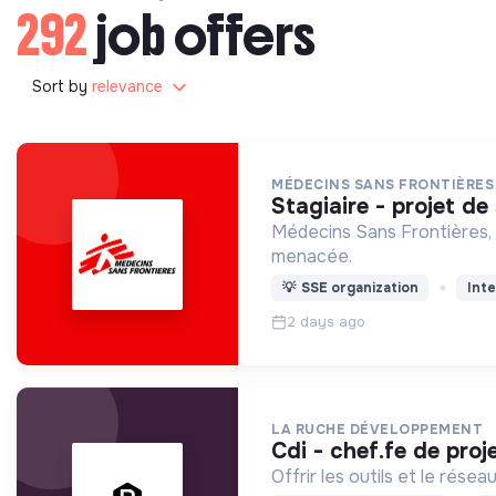
292
job offers
Sort by
relevance
MÉDECINS SANS FRONTIÈRES
stagiaire - projet 
Médecins Sans Frontières, 
menacée.
💡
SSE organization
Inte
2 days ago
LA RUCHE DÉVELOPPEMENT
cdi - chef.fe de pro
Offrir les outils et le rés