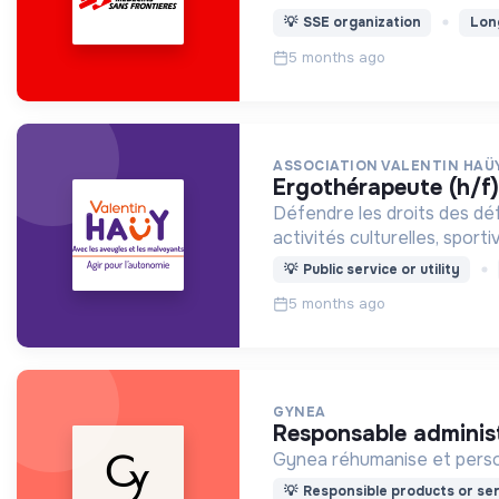
💡
SSE organization
Lon
5 months ago
ASSOCIATION VALENTIN HAÜ
ergothérapeute (h/f)
Défendre les droits des déf
activités culturelles, sporti
💡
Public service or utility
5 months ago
GYNEA
responsable administ
Gynea 
💡
Responsible products or ser