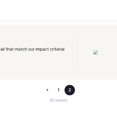
l that match our impact criteria!
<
1
2
30 results