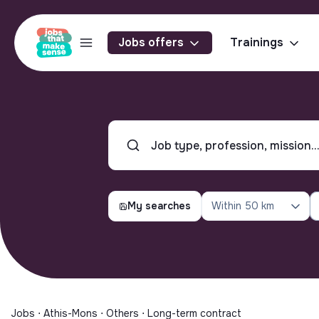
Jobs offers
Trainings
My searches
Within
50 km
Jobs ⋅ Athis-Mons ⋅ Others ⋅ Long-term contract