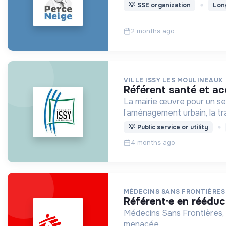
💡
SSE organization
Lon
2 months ago
VILLE ISSY LES MOULINEAUX
référent santé et acc
La mairie œuvre pour un serv
l’aménagement urbain, la tr
💡
Public service or utility
4 months ago
MÉDECINS SANS FRONTIÈRES
référent·e en réédu
Médecins Sans Frontières, 
menacée.