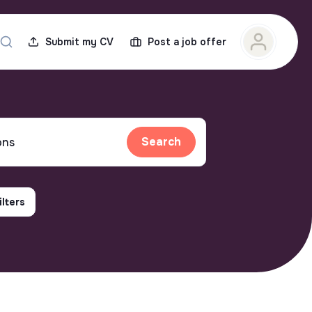
Submit my CV
Post a job offer
Search
ilters