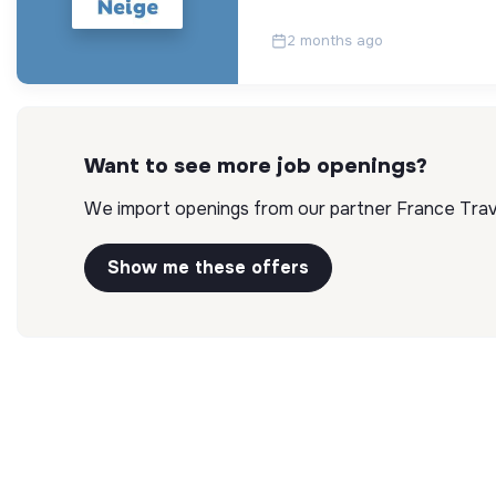
2 months ago
Want to see more job openings?
We import openings from our partner France Travai
Show me these offers