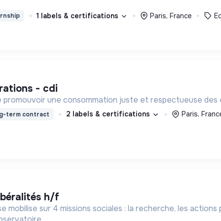
1 labels & certifications
Paris, France
E
rnship
rations - cdi
de promouvoir une consommation juste et respectueuse des ê
2 labels & certifications
Paris, Franc
g-term contract
ibéralités h/f
e mobilise sur 4 missions sociales : la recherche, les action
bservatoire.