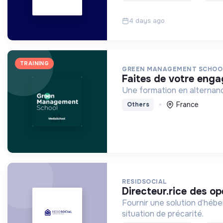
4 days ago
TRAINING
GREEN MANAGEMENT SCHOO
faites de votre eng
Une formation en alternanc
France
Others
RESIDSOCIAL
directeur.rice des o
Fournir une solution d’héb
situation de précarité.