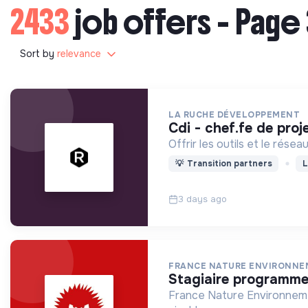
2433
job offers - Page 
Sort by
relevance
LA RUCHE DÉVELOPPEMENT
cdi - chef.fe de pro
Offrir les outils et le rés
💡
Transition partners
L
3 days ago
FRANCE NATURE ENVIRONN
stagiaire programme
France Nature Environnemen