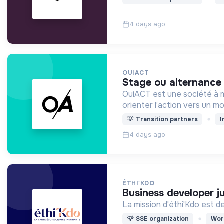
4 days ago
OUIACT
stage ou alternance
OuiACT est une société à mi
orienter l’action vers un 
💡
Transition partners
I
4 days ago
ÉTHI'KDO
business developer 
La mission d'éthi'Kdo est 
💡
SSE organization
Wor