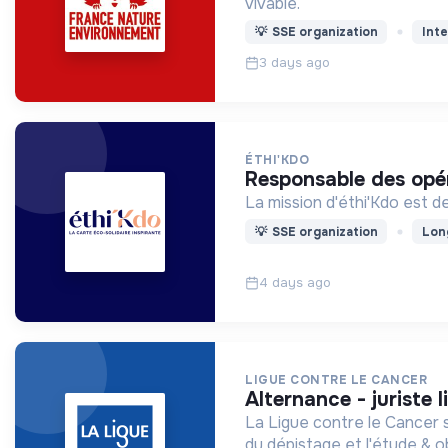
vivable.
💡
SSE organization
Inte
3 days ago
ÉTHI'KDO
responsable des opé
La mission d'éthi'Kdo est 
💡
SSE organization
Lon
4 days ago
LIGUE CONTRE LE CANCER
alternance - juriste l
La Ligue contre le Cancer s
du dépistage et l'étude & o