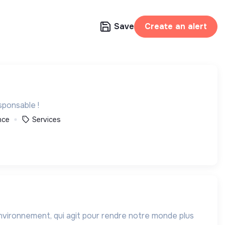
Save
Create an alert
sponsable !
nce
Services
nvironnement, qui agit pour rendre notre monde plus