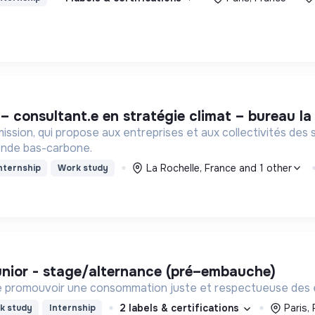
 – consultant.e en stratégie climat – bureau la
ssion, qui propose aux entreprises et aux collectivités des s
monde bas-carbone.
La Rochelle, France and 1 other
nternship
Work study
junior - stage/alternance (pré–embauche)
de promouvoir une consommation juste et respectueuse des ê
2 labels & certifications
Paris,
k study
Internship