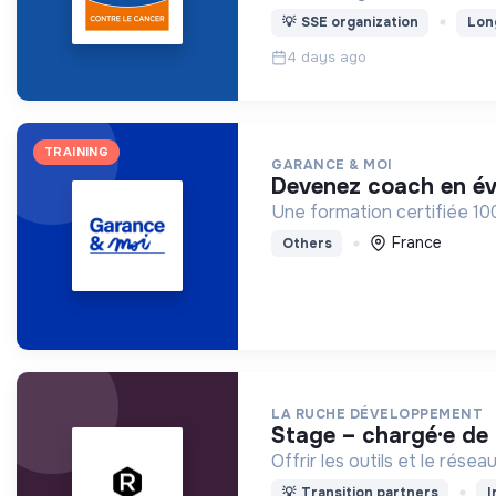
💡
SSE organization
Lon
4 days ago
TRAINING
GARANCE & MOI
devenez coach en év
Une formation certifiée 1
France
Others
LA RUCHE DÉVELOPPEMENT
stage – chargé·e de
Offrir les outils et le rés
💡
Transition partners
I