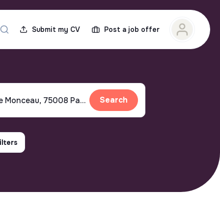
Submit my CV
Post a job offer
Search
ilters