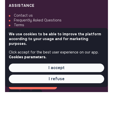
ASSISTANCE
Contact us
Frequently Asked Questions
Terms
We use cookies to be able to improve the platform
SETTINGS
according to your usage and for marketing
purposes.
Languages or regions
Sitemap
Click accept for the best user experience on our app.
Cookies parameters
Cookies parameters.
I accept
I refuse
FOLLOW US
© 2026 jobs that makesense.