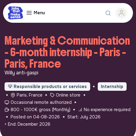
Menu
Marketing & Communication
- 6-month internship - Paris -
Paris, France
Willy anti-gaspi
💡
Responsible products or services
Internship
Paris, France
Online store
Occasional remote authorized
800 - 1000€ gross (Monthly)
No experience required
Posted on 04-08-2026
Start: July 2026
> End: December 2026