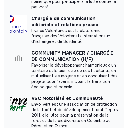
numérique pour participer à la lutte contre la
pauvreté
Impact study
Chargé·e de communication
Willy anti-gaspi did not yet communicate its
éditoriale et relations presse
impact measurement.
France Volontaires est la plateforme
française des Volontariats Internationaux
d’Echange et de Solidarité.
COMMUNITY MANAGER / CHARGÉ.E
Labels and certifications
DE COMMUNICATION (H/F)
Favoriser le développement harmonieux d'un
This structure did not communicate to us the
territoire et le bien-être de ses habitants, en
labels or certifications that it was able to obtain.
mutualisant les moyens et en conduisant des
projets pour l'avenir, incluant la transition
écologique et sociale.
VSC Notoriété et Communauté
Documents
Envol Vert est une association de protection
de la forêt et de développement rural. Depuis
2011, elle lutte pour la préservation de la
Did not yet add a transparency document.
forêt et de la biodiversité en Colombie au
Pérou et en France