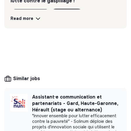
lutte contre le gaspillage !
Discover
Follow
Read more
💡
Responsible products or services
The company's mission is to design eco-
responsible products and services aligned with
the needs of the ecological transformation.
Similar jobs
More information
Assistant·e communication et
Website
Company
partenariats - Gard, Haute-Garonne,
< 15 persons
Hérault (stage ou alternance)
Online store
"Innover ensemble pour lutter efficacement
contre la pauvreté" - Solinum déploie des
projets d'innovation sociale qui utilisent le