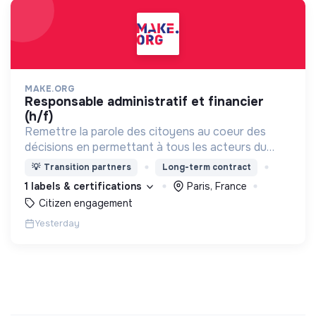
MAKE.ORG
responsable administratif et financier
(h/f)
Remettre la parole des citoyens au coeur des
décisions en permettant à tous les acteurs du
changement (citoyens, entreprises, institutions..)
💡
Transition partners
Long-term contract
de collaborer grâce à une plateforme numérique
1 labels & certifications
Paris, France
Citizen engagement
Yesterday