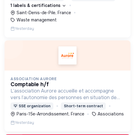
1 labels & certifications
Saint-Denis-de-Pile, France
Waste management
Yesterday
ASSOCIATION AURORE
comptable h/f
L’association Aurore accueille et accompagne
vers l’autonomie des personnes en situation de
précarité ou d’exclusion via l’hébergement, les
💡
SSE organization
Short-term contract
soins et l’insertion sociale et professionnelle.
Paris-15e-Arrondissement, France
Associations
Yesterday