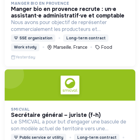
MANGER BIO EN PROVENCE
manger bio en provence recrute : un·e
assistant·e administratif·ve et comptable
Nous avons pour objectif de représenter
commercialement les producteurs et
transformateurs BIO de la région SUD auprès des
💡
SSE organization
Long-term contract
collectivités afin d’introduire les produits BIO et
Marseille, France
Food
Work study
LOCAUX dans les cantines.
Yesterday
SMICVAL
secrétaire général – juriste (f-h)
Le SMICVAL a pour but d'engager une bascule de
son modèle actuel de territoire vers une
dynamique positive Zero Waste.
💡
Public service or utility
Long-term contract