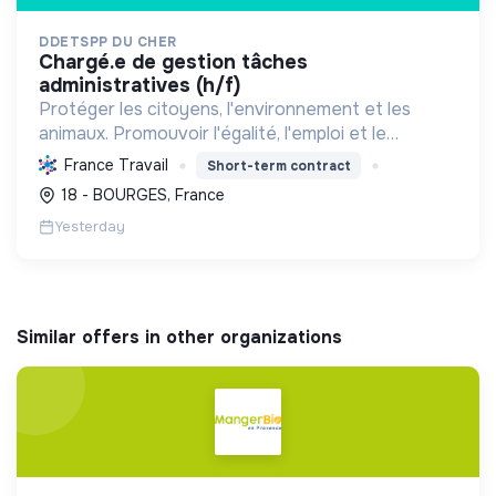
DDETSPP DU CHER
chargé.e de gestion tâches
administratives (h/f)
Protéger les citoyens, l'environnement et les
animaux. Promouvoir l'égalité, l'emploi et le
développement durable des territoires par le
France Travail
Short-term contract
déploiement de politiques publiques essentielles.
18 - BOURGES, France
Yesterday
Similar offers in other organizations