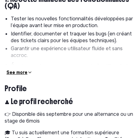
(QA)
Tester les nouvelles fonctionnalités développées par
l’équipe avant leur mise en production.
Identifier, documenter et traquer les bugs (en créant
des tickets clairs pour les équipes techniques).
Garantir une expérience utilisateur fluide et sans
accroc.
2. Écriture de tests automatisés (Tech /
QA)
See more
Participer à la stratégie d’automatisation des tests
Profile
pour faire gagner du temps à l’équipe.
👤 Le profil recherché
Rédiger et maintenir les scripts de tests automatisés
(non, on ne fait pas que du manuel ici !).
👉 Disponible dès septembre pour une alternance ou un
Collaborer avec notre QA Engineer pour élever le
stage de 6mois
niveau d’exigence technique du produit.
🎓 Tu suis actuellement une formation supérieure
3. Rédaction des règles métier (Product