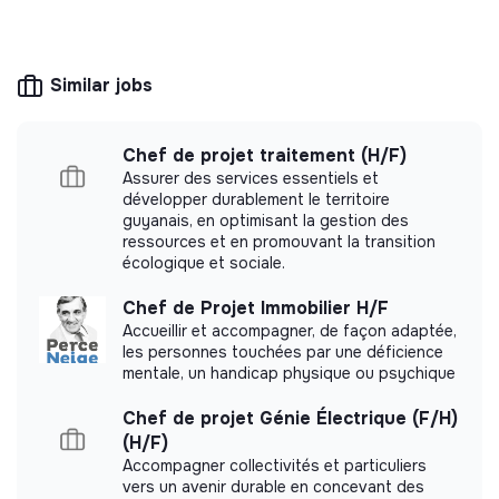
This structure is based on a principle of
solidarity and social utility: its management is
democratic and participative, and its profit-
making potential is limited. It may be an
Similar jobs
association, cooperative, foundation, mutual or
ESUS company.
Chef de projet traitement (H/F)
Assurer des services essentiels et
développer durablement le territoire
More information
guyanais, en optimisant la gestion des
ressources et en promouvant la transition
écologique et sociale.
Website
Company
Between 15 and 50
Foodtech / Food
Chef de Projet Immobilier H/F
persons
industry
Accueillir et accompagner, de façon adaptée,
les personnes touchées par une déficience
mentale, un handicap physique ou psychique
Chef de projet Génie Électrique (F/H)
Impact study
(H/F)
Accompagner collectivités et particuliers
Carried out an internal impact measurement.
vers un avenir durable en concevant des