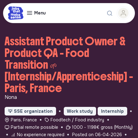
Menu
Assistant Product Owner &
Product QA - Food
Transition 🌱
[Internship/Apprenticeship] -
Paris, France
Nona
💡
SSE organization
Work study
Internship
Paris, France
Foodtech / Food industry
Partial remote possible
1000 - 1198€ gross (Monthly)
No experience required
Posted on 06-04-2026