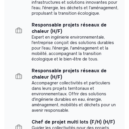
infrastructures et solutions innovantes pour
l'eau, l'énergie, les déchets et l'aménagement,
propulsant la transition écologique.
Labels and certifications
Responsable projets réseaux de
chaleur (H/F)
Alumni or incubated of makesense
Expert en ingénierie environnementale,
l'entreprise conçoit des solutions durables
France.
pour l'eau, l'énergie, l'aménagement et la
mobilité, accompagnant la transition
écologique et le bien-être de tous.
Responsable projets réseaux de
Documents
chaleur (H/F)
Accompagner collectivités et particuliers
Did not yet add a transparency document.
dans leurs projets territoriaux et
environnementaux. Offrir des solutions
d'ingénierie durables en eau, énergie,
aménagement, mobilités et déchets pour un
avenir responsable.
Chef de projet multi lots (F/H) (H/F)
Guider les collectivités pour des projets