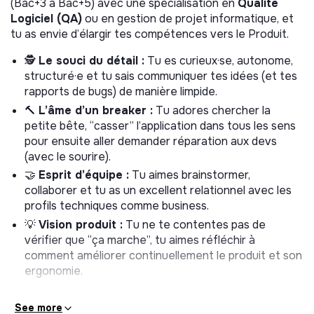
(Bac+3 à Bac+5) avec une spécialisation en
Qualité
Ownership)
Logiciel (QA)
ou en gestion de projet informatique, et
tu as envie d’élargir tes compétences vers le Produit.
Rédiger les règles de gestion (les fameux cas “Si /
Alors”) pour guider le travail des développeurs.
🕵️
Le souci du détail :
Tu es curieux·se, autonome,
Participer aux ateliers de conception produit pour
structuré·e et tu sais communiquer tes idées (et tes
s’assurer que les futurs développements sont
rapports de bugs) de manière limpide.
logiques et robustes.
🔨
L’âme d’un breaker :
Tu adores chercher la
petite bête, “casser” l’application dans tous les sens
💬 Déroulement des entretiens (Simple &
pour ensuite aller demander réparation aux devs
Rapide)
(avec le sourire).
🤝
Esprit d’équipe :
Tu aimes brainstormer,
Étape 1 (physique) :
Un premier échange avec
collaborer et tu as un excellent relationnel avec les
Patrick (QA) et Camille (Hop) pour faire connaissance
profils techniques comme business.
et parler de tes compétences techniques/produit.
💡
Vision produit :
Tu ne te contentes pas de
Étape 2 (Visio) :
Un entretien de 20 minutes avec
vérifier que “ça marche”, tu aimes réfléchir à
les fondateur Arthur et Louis pour valider le fit
comment améliorer continuellement le produit et son
culturel et échanger sur la vision de l’équipe.
ergonomie.
See more