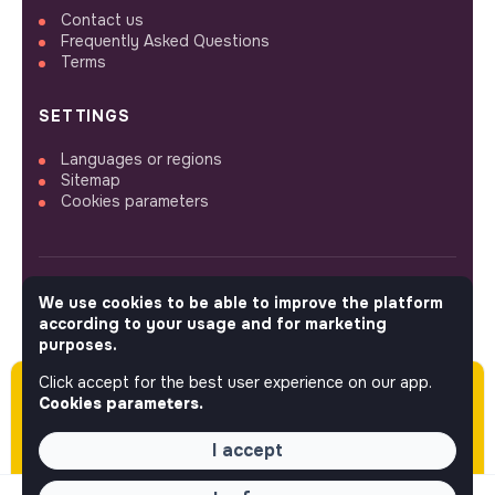
Contact us
Frequently Asked Questions
Terms
SETTINGS
Languages or regions
Sitemap
Cookies parameters
We use cookies to be able to improve the platform
FOLLOW US
according to your usage and for marketing
purposes.
Click accept for the best user experience on our app.
Please note this job was posted over 60 days
© 2026 jobs that makesense.
Cookies parameters.
ago (06-04-2026) and may or may not have
expired.
I accept