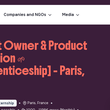
Companies and NGOs
Media
ct Owner & Product
ion 🌱
nticeship] - Paris,
Paris, France
ternship
e possible
1000 - 1198€ gross (Monthly)