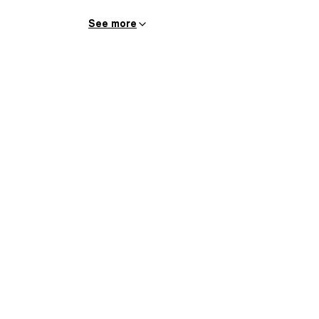
valider le fit culturel et échanger sur la v
See more