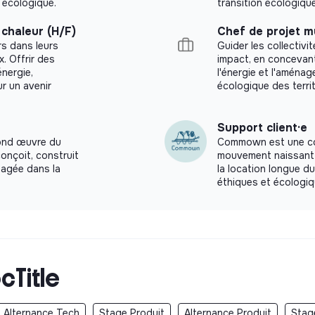
 écologique.
transition écologique
chaleur (H/F)
Chef de projet mu
rs dans leurs
Guider les collectivi
. Offrir des
impact, en concevant
énergie,
l'énergie et l'aménag
r un avenir
écologique des territ
Support client·e
cond œuvre du
Commown est une coo
conçoit, construit
mouvement naissant 
gagée dans la
la location longue d
éthiques et écologiq
cTitle
Alternance Tech
Stage Produit
Alternance Produit
Stag