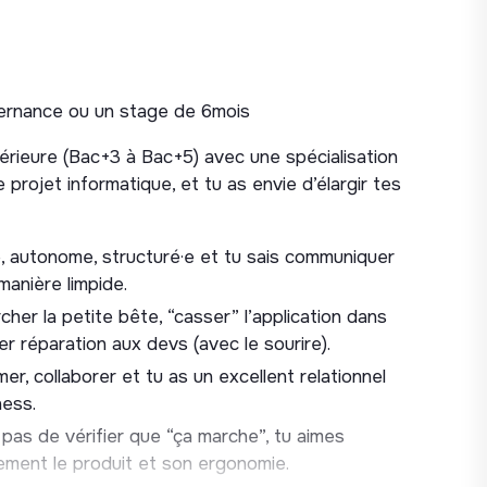
s automatisés (non, on ne fait pas que du
 élever le niveau d’exigence technique du
ernance ou un stage de 6mois
 métier (Product
érieure (Bac+3 à Bac+5) avec une spécialisation
projet informatique, et tu as envie d’élargir tes
 cas “Si / Alors”) pour guider le travail des
, autonome, structuré·e et tu sais communiquer
manière limpide.
oduit pour s’assurer que les futurs
her la petite bête, “casser” l’application dans
tes.
r réparation aux devs (avec le sourire).
etiens (Simple & Rapide)
r, collaborer et tu as un excellent relationnel
ness.
 avec Patrick (QA) et Camille (Hop) pour faire
as de vérifier que “ça marche”, tu aimes
nces techniques/produit.
lement le produit et son ergonomie.
utes avec les fondateur Arthur et Louis pour