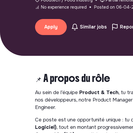
No experience required
Posted on 06-04-
Apply
Similar jobs
Repor
📌 À propos du rôle
Au sein de l’équipe
Product & Tech
, tu t
nos développeurs, notre Product Manager 
Engineer.
Ce poste est une opportunité unique : tu
Logiciel)
, tout en montant progressiveme