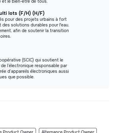
 et le bien-être de tous.
lti lots (F/H) (H/F)
tés pour des projets urbains à fort
 des solutions durables pour l'eau,
ement, afin de soutenir la transition
oires.
pérative (SCIC) qui soutient le
de l’électronique responsable par
urée d’appareils électroniques aussi
ues que possible.
e Product Owner
Alternance Product Owner