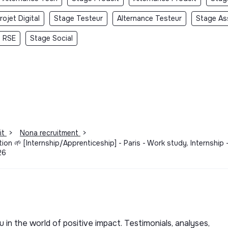
ojet Digital
Stage Testeur
Alternance Testeur
Stage As
 RSE
Stage Social
it
>
Nona recruitment
>
n 🌱 [Internship/Apprenticeship] - Paris - Work study, Internship 
26
u in the world of positive impact. Testimonials, analyses,