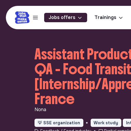
Jobs offers
Trainings
Assistant Produ
QA - Food Transit
[Internship/Appre
France
Nona
💡
SSE organization
Work study
In
Foodtech / Food industry
Partial remot