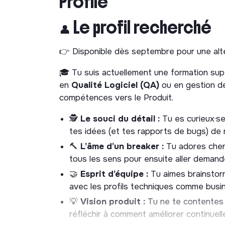
Profile
Rédiger et maintenir les scripts de test
manuel ici !).
👤 Le profil recherché
Collaborer avec notre QA Engineer pour
produit.
👉 Disponible dès septembre pour une alt
3. Rédaction des règles
🎓 Tu suis actuellement une formation sup
Ownership)
en
Qualité Logiciel (QA)
ou en gestion de 
compétences vers le Produit.
Rédiger les règles de gestion (les fameux
🕵️
Le souci du détail :
Tu es curieux·se
développeurs.
tes idées (et tes rapports de bugs) de 
Participer aux ateliers de conception pr
🔨
L’âme d’un breaker :
Tu adores cherc
développements sont logiques et robus
tous les sens pour ensuite aller demande
💬 Déroulement des entr
🤝
Esprit d’équipe :
Tu aimes brainstorme
avec les profils techniques comme busi
Étape 1 (physique) :
Un premier échange
💡
Vision produit :
Tu ne te contentes p
connaissance et parler de tes compéte
réfléchir à comment améliorer continuel
Étape 2 (Visio) :
Un entretien de 20 min