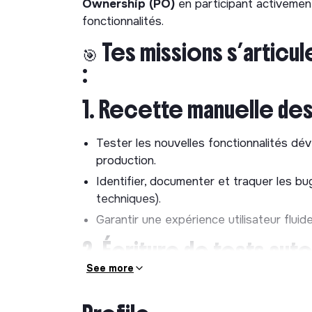
Ownership (PO)
en participant activement
fonctionnalités.
🎯 Tes missions s’articu
:
1. Recette manuelle des
Tester les nouvelles fonctionnalités dév
production.
Identifier, documenter et traquer les bu
techniques).
Garantir une expérience utilisateur fluid
2. Écriture de tests au
See more
Participer à la stratégie d’automatisati
l’équipe.