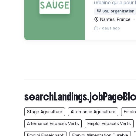
urbaine qui a pour 
plus de monde pos
💡
SSE organization
manière respectue
Nantes, France
7 days ago
searchLandings.jobPageBlo
Stage Agriculture
Alternance Agriculture
Emploi
Alternance Espaces Verts
Emploi Espaces Verts
Emploi Enseignant
Emploi Alimentation Durable