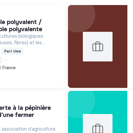
ole polyvalente
cultures biologiques
uses, fibres) et les
orisant la biodiversité, la
Part time
t l'emploi local durable.
, France
d'une fermer
association d’agriculture