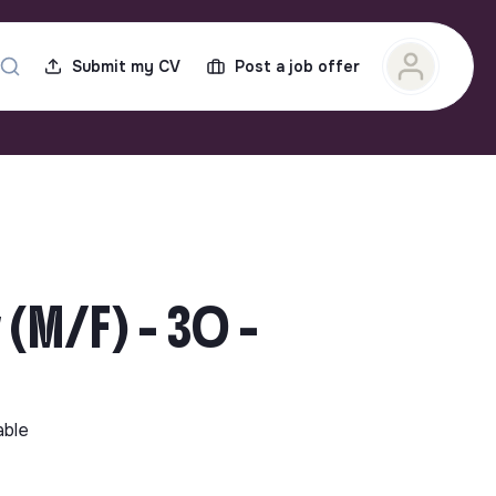
Submit my CV
Post a job offer
 (M/F) - 30 -
able