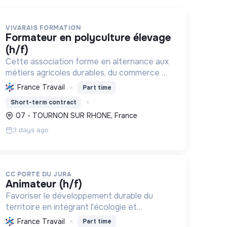
VIVARAIS FORMATION
formateur en polyculture élevage
(h/f)
Cette association forme en alternance aux
métiers agricoles durables, du commerce et
du social, répondant aux besoins
France Travail
Part time
territoriaux. Elle favorise l'insertion
Short-term contract
professionnelle et la transition écologiqu...
07 - TOURNON SUR RHONE, France
3 days ago
CC PORTE DU JURA
animateur (h/f)
Favoriser le développement durable du
territoire en intégrant l'écologie et
l'inclusion sociale dans l'aménagement, les
France Travail
Part time