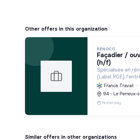
Other offers in this organization
RENOCO
façadier / ouvrier polyvalent
(h/f)
Spécialisée en ré
(Label RGE), l'entr
confort, réduit la
France Travail
émissions de carbon
94 - Le Perreux-s
menuiseries et la ve
Yesterday
Similar offers in other organizations