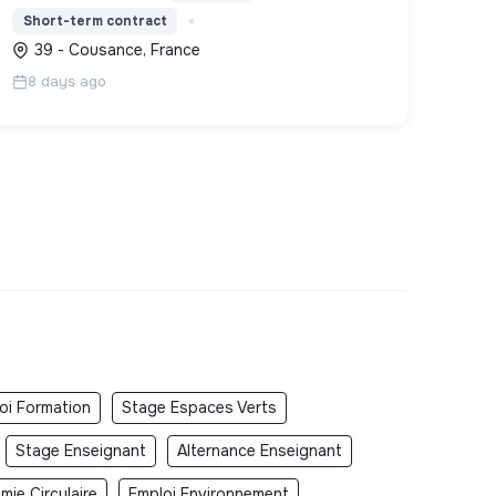
services et le bien-être des habitants.
Short-term contract
39 - Cousance, France
8 days ago
oi Formation
Stage Espaces Verts
Stage Enseignant
Alternance Enseignant
ie Circulaire
Emploi Environnement