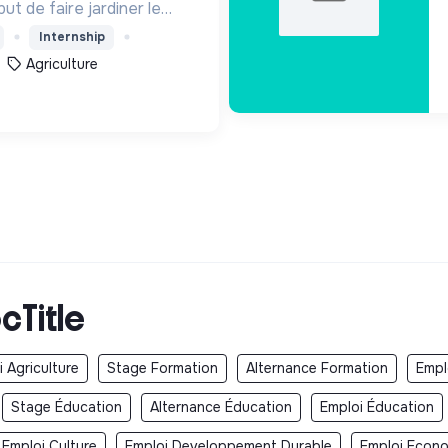
but de faire jardiner le
sible 2h par semaine de
Internship
use du vivant.
Agriculture
cTitle
 Agriculture
Stage Formation
Alternance Formation
Empl
Stage Éducation
Alternance Éducation
Emploi Éducation
Emploi Culture
Emploi Developpement Durable
Emploi Econom