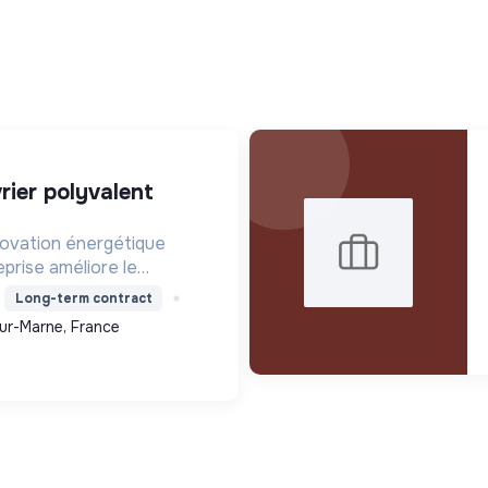
novation énergétique
eprise améliore le
 consommation et les
Long-term contract
e par l'isolation, les
ur-Marne, France
ntilation, rendant les ...