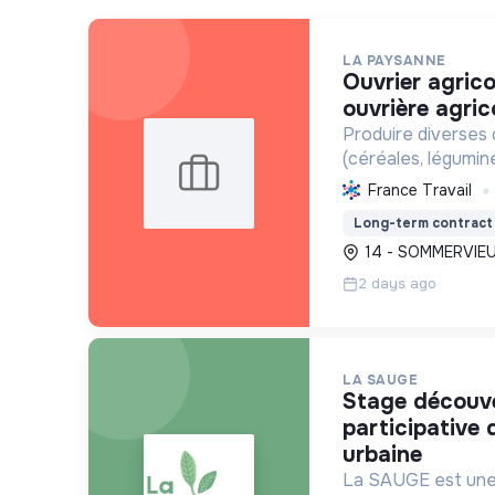
LA PAYSANNE
ouvrier agricole polyvalent /
ouvrière agric
Produire diverses 
(céréales, légumine
vendre, tout en fav
France Travail
fertilité des sols e
Long-term contract
14 - SOMMERVIEU
2 days ago
LA SAUGE
stage découverte à la pépinière
participative 
urbaine
La SAUGE est une 