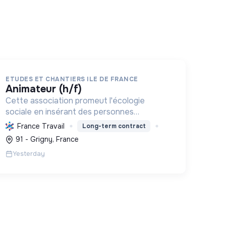
ETUDES ET CHANTIERS ILE DE FRANCE
animateur (h/f)
Cette association promeut l'écologie
sociale en insérant des personnes
vulnérables par l'emploi et des projets
France Travail
Long-term contract
d'intérêt collectif, améliorant le cadre de
91 - Grigny, France
vie et formant aux métiers verts, pour une
Yesterday
tr...