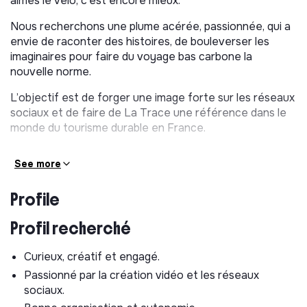
aimes le vélo, c’est encore mieux.
Nous recherchons une plume acérée, passionnée, qui a
envie de raconter des histoires, de bouleverser les
imaginaires pour faire du voyage bas carbone la
nouvelle norme.
L’objectif est de forger une image forte sur les réseaux
sociaux et de faire de La Trace une référence dans le
monde du tourisme durable en France.
Poste : Chargé·e de Communication digitale
See more
(35h/semaine)
Télétravail et présentiel (1 à 2 jours par semaine)
Profile
Profil recherché
Curieux, créatif et engagé.
Passionné par la création vidéo et les réseaux
sociaux.