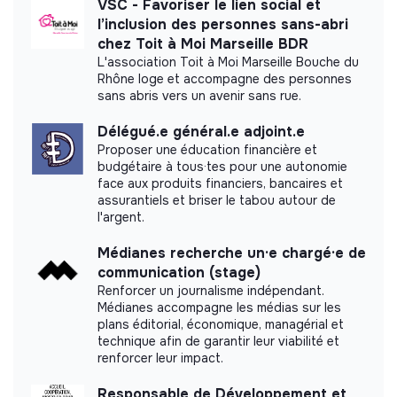
VSC - Favoriser le lien social et
l’inclusion des personnes sans-abri
chez Toit à Moi Marseille BDR
L'association Toit à Moi Marseille Bouche du
Rhône loge et accompagne des personnes
Impact study
sans abris vers un avenir sans rue.
La Trace did not yet communicate its impact
Délégué.e général.e adjoint.e
measurement.
Proposer une éducation financière et
budgétaire à tous·tes pour une autonomie
face aux produits financiers, bancaires et
assurantiels et briser le tabou autour de
l'argent.
Labels and certifications
Médianes recherche un·e chargé·e de
This structure did not communicate to us the
communication (stage)
labels or certifications that it was able to obtain.
Renforcer un journalisme indépendant.
Médianes accompagne les médias sur les
plans éditorial, économique, managérial et
technique afin de garantir leur viabilité et
renforcer leur impact.
Documents
Responsable de Développement et