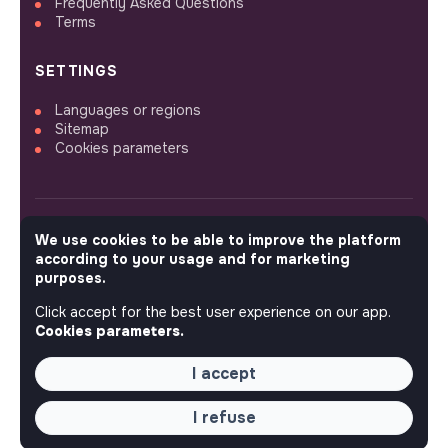
Frequently Asked Questions
Terms
SETTINGS
Languages or regions
Sitemap
Cookies parameters
We use cookies to be able to improve the platform
FOLLOW US
according to your usage and for marketing
purposes.
Click accept for the best user experience on our app.
© 2026 jobs that makesense.
Cookies parameters.
I accept
I refuse