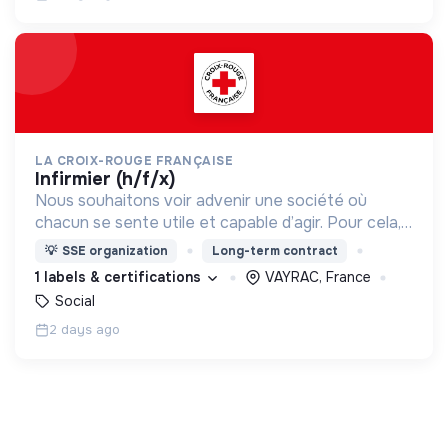
LA CROIX-ROUGE FRANÇAISE
infirmier (h/f/x)
Nous souhaitons voir advenir une société où
chacun se sente utile et capable d’agir. Pour cela,
nous proposons des moyens et des lieux
💡
SSE organization
Long-term contract
d’engagement innovants et adaptés à tous.
1 labels & certifications
VAYRAC, France
Social
2 days ago