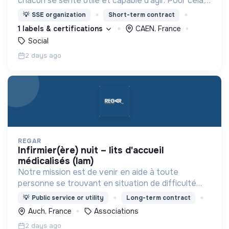
chacun se sente utile et capable d’agir. Pour cela,
nous proposons des moyens et des lieux
💡
SSE organization
Short-term contract
d’engagement innovants et adaptés à tous.
1 labels & certifications
CAEN, France
Social
2 days ago
REGAR
infirmier(ère) nuit – lits d'accueil
médicalisés (lam)
Notre mission est de venir en aide à toute
personne se trouvant en situation de difficulté
matérielle, en détresse psychique et plus
💡
Public service or utility
Long-term contract
généralement en situation d’exclusion sociale ou
Auch, France
Associations
professionnelle.
2 days ago