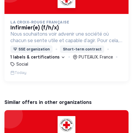
LA CROIX-ROUGE FRANÇAISE
infirmier(e) (f/h/x)
Nous souhaitons voir advenir une société où
chacun se sente utile et capable d’agir. Pour cela,
nous proposons des moyens et des lieux
💡
SSE organization
Short-term contract
d’engagement innovants et adaptés à tous.
1 labels & certifications
PUTEAUX, France
Social
Today
Similar offers in other organizations