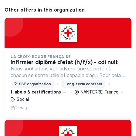
Other offers in this organization
LA CROIX-ROUGE FRANÇAISE
infirmier diplômé d’etat (h/f/x) - cdi nuit
Nous souhaitons voir advenir une société où
chacun se sente utile et capable d’agir. Pour cela,
nous proposons des moyens et des lieux
💡
SSE organization
Long-term contract
d’engagement innovants et adaptés à tous.
1 labels & certifications
NANTERRE, France
Social
Today