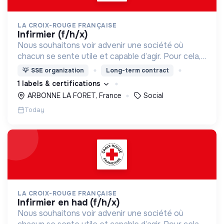
LA CROIX-ROUGE FRANÇAISE
infirmier (f/h/x)
Nous souhaitons voir advenir une société où
chacun se sente utile et capable d’agir. Pour cela,
nous proposons des moyens et des lieux
💡
SSE organization
Long-term contract
d’engagement innovants et adaptés à tous.
1 labels & certifications
ARBONNE LA FORET, France
Social
Today
LA CROIX-ROUGE FRANÇAISE
infirmier en had (f/h/x)
Nous souhaitons voir advenir une société où