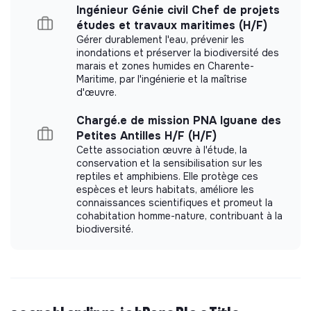
Ingénieur Génie civil Chef de projets
ainsi sa volonté de prohiber toute forme de
études et travaux maritimes (H/F)
discrimination et s’engage auprès de ses salariés sur
Gérer durablement l'eau, prévenir les
des thèmes aussi divers que l’égalité femmes/hommes,
inondations et préserver la biodiversité des
l’emploi des seniors, le handicap, l'orientation sexuelle, le
marais et zones humides en Charente-
genre.
Maritime, par l'ingénierie et la maîtrise
d'œuvre.
De même, engagée sur les sujets sociétaux, la Croix-
Rouge française inscrit dans sa stratégie deux
Chargé.e de mission PNA Iguane des
engagements ambitieux en faveur de l’environnement.
Petites Antilles H/F (H/F)
Avec pour double objectif de sensibiliser et outiller
Cette association œuvre à l'étude, la
100% de ses volontaires aux conséquences du
conservation et la sensibilisation sur les
changement climatique et de réduire de moitié son
reptiles et amphibiens. Elle protège ces
espèces et leurs habitats, améliore les
empreinte carbone à l’horizon 2030.
connaissances scientifiques et promeut la
cohabitation homme-nature, contribuant à la
biodiversité.
Date de prise de poste souhaitée
Dès que possible
Informations pratiques liées au poste