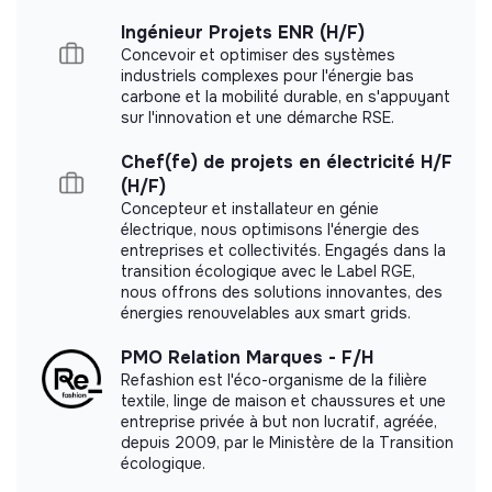
- Organiser et gérer les priorités
Ingénieur Projets ENR (H/F)
Labeled LUCIE 26 000
Concevoir et optimiser des systèmes
industriels complexes pour l'énergie bas
Rejoignez-nous
carbone et la mobilité durable, en s'appuyant
sur l'innovation et une démarche RSE.
Vous recherchez du sens et souhaitez vous épanouir
Chef(fe) de projets en électricité H/F
au sein d’une association engagée et porteuse de
Documents
(H/F)
valeurs humanistes ?
Concepteur et installateur en génie
Nos collaborateurs bénéficient de divers avantages
électrique, nous optimisons l'énergie des
entreprises et collectivités. Engagés dans la
tels que le Compte Épargne Temps, une garantie
transition écologique avec le Label RGE,
d’évolution de la rémunération, une prime de fin
nous offrons des solutions innovantes, des
d’année, une mutuelle et prévoyance avantageuses, un
énergies renouvelables aux smart grids.
accompagnement sur les thématiques du travail,
logement, famille, santé par notre réseau d'assistantes
PMO Relation Marques - F/H
sociales…
Refashion est l'éco-organisme de la filière
textile, linge de maison et chaussures et une
La Croix-Rouge française est une organisation inclusive
entreprise privée à but non lucratif, agréée,
qui considère la diversité de ses collaborateurs comme
depuis 2009, par le Ministère de la Transition
un atout capital, et est signataire d’un accord : Diversité
écologique.
et égalité professionnelle. Notre Association marque