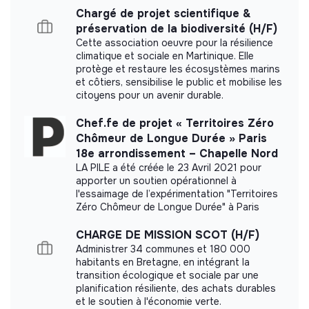
ESUS company.
Chargé de projet scientifique &
Cette expérience vous a permis d'acquérir une bonne
préservation de la biodiversité (H/F)
connaissance des processus des différents métiers
Cette association oeuvre pour la résilience
finance (comptable, contrôle de gestion, trésorerie,
climatique et sociale en Martinique. Elle
consolidation).
protège et restaure les écosystèmes marins
More information
et côtiers, sensibilise le public et mobilise les
Compétences :
citoyens pour un avenir durable.
Website
Nonprofit organization
- Connaissance de l’architecture SI
> 2000 employees
Social
Chef.fe de projet « Territoires Zéro
Chômeur de Longue Durée » Paris
- Maîtrise des méthodes de gestion de projet
18e arrondissement – Chapelle Nord
- Qualités relationnelles et de communication afin
LA PILE a été créée le 23 Avril 2021 pour
d’assurer une interaction efficace avec l’ensemble des
apporter un soutien opérationnel à
Impact study
l'essaimage de l’expérimentation "Territoires
interlocuteurs
Zéro Chômeur de Longue Durée" à Paris
La Croix-Rouge française did not yet
- Rigueur et autonomie
communicate its impact measurement.
CHARGE DE MISSION SCOT (H/F)
- Capacité à travailler en équipe
Administrer 34 communes et 180 000
habitants en Bretagne, en intégrant la
- Capacité d’organisation, de planification et de gestion
transition écologique et sociale par une
planification résiliente, des achats durables
- Capacité d’adaptation
et le soutien à l'économie verte.
Labels and certifications