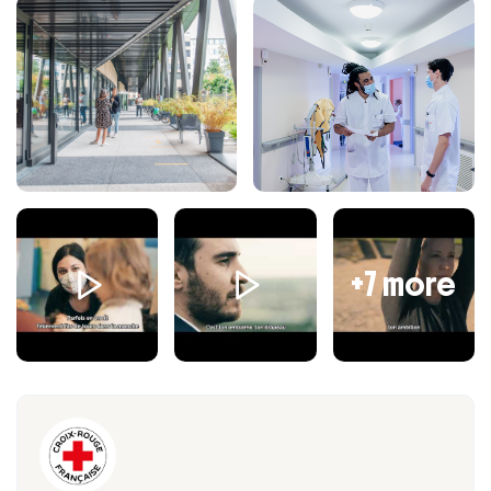
Accompagner le métier et la MOA pour la validation
des Spécifications Fonctionnelles Détaillées
Animer les ateliers de travail en lien avec le
prestataire
Animer les comités de pilotage et autres réunions de
travail liées au projet
MISSION 3 : PILOTER LA RECETTE TECHNIQUE ET LE
DEPLOIEMENT DU PROJET
Organiser et suivre la phase de recette technique de
+7 more
la solution
Suivre les actions de conduite du changement
menées par la MOA
Préparer avec la MOA, le déploiement de la solution
en pilote
Suivre le déploiement généralisé de la solution mené
par la MOA
MISSION 4 : PILOTER LE MAINTIEN EN CONDITION