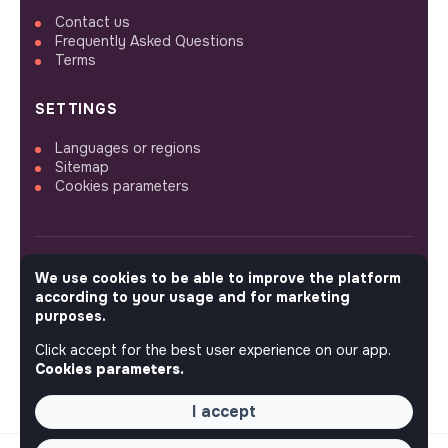
Contact us
Frequently Asked Questions
Terms
SETTINGS
Languages or regions
Sitemap
Cookies parameters
We use cookies to be able to improve the platform
FOLLOW US
according to your usage and for marketing
purposes.
Click accept for the best user experience on our app.
© 2026 jobs that makesense.
Cookies parameters.
I accept