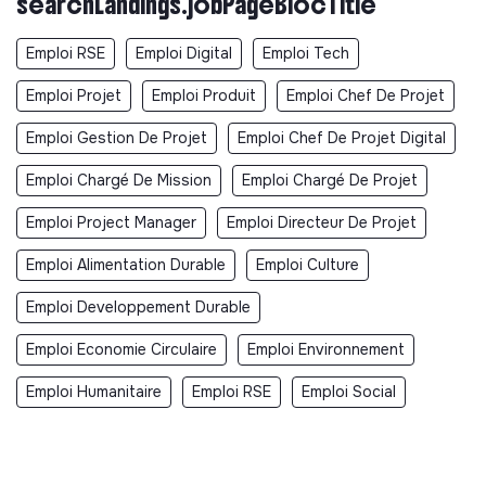
searchLandings.jobPageBlocTitle
Rémunération proposée : 45K€ à 58K€ selon le
Emploi RSE
Emploi Digital
Emploi Tech
profil et l'expérience du candidat.
Emploi Projet
Emploi Produit
Emploi Chef De Projet
Emploi Gestion De Projet
Emploi Chef De Projet Digital
Emploi Chargé De Mission
Emploi Chargé De Projet
Emploi Project Manager
Emploi Directeur De Projet
Emploi Alimentation Durable
Emploi Culture
Emploi Developpement Durable
Emploi Economie Circulaire
Emploi Environnement
Emploi Humanitaire
Emploi RSE
Emploi Social