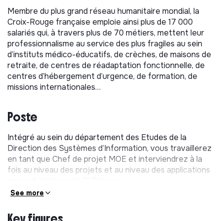
Membre du plus grand réseau humanitaire mondial, la
Croix-Rouge française emploie ainsi plus de 17 000
salariés qui, à travers plus de 70 métiers, mettent leur
professionnalisme au service des plus fragiles au sein
d’instituts médico-éducatifs, de crèches, de maisons de
retraite, de centres de réadaptation fonctionnelle, de
centres d’hébergement d’urgence, de formation, de
missions internationales…
Poste
Intégré au sein du département des Etudes de la
Direction des Systèmes d’Information, vous travaillerez
en tant que Chef de projet MOE et interviendrez à la
fois au niveau des projets et au niveau des applications
en production sur le SI Finances.
See more
Vos principales missions seront :
Key figures
MISSION 1 : PILOTER LES PROJETS EN PHASE