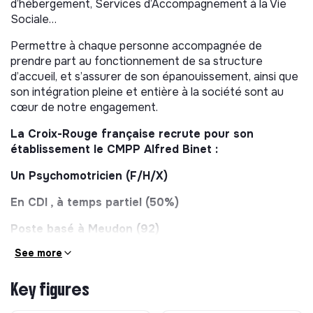
d’hébergement, Services d’Accompagnement à la Vie
Sociale…
Permettre à chaque personne accompagnée de
prendre part au fonctionnement de sa structure
d’accueil, et s’assurer de son épanouissement, ainsi que
son intégration pleine et entière à la société sont au
cœur de notre engagement.
La Croix-Rouge française recrute pour son
établissement le CMPP Alfred Binet :
Un Psychomotricien (F/H/X)
En CDI
, à temps partiel (50%)
Poste basé à Meudon (92)
See more
Le CMPP est accessible en transports en commun
(RER C - Val Fleury)
Key figures
Poste