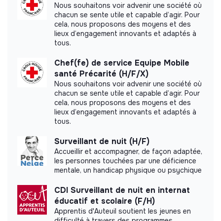
ses salariés sur des thèmes aussi divers que l’égalité
Nous souhaitons voir advenir une société où
femmes/hommes, l’emploi des seniors, le handicap,
chacun se sente utile et capable d’agir. Pour
l'orientation sexuelle, le genre.
cela, nous proposons des moyens et des
lieux d’engagement innovants et adaptés à
More information
De même, engagée sur les sujets sociétaux, la Croix-
tous.
Rouge française inscrit dans sa stratégie
deux
Website
Nonprofit organization
engagements ambitieux en faveur de
Chef(fe) de service Equipe Mobile
> 2000 employees
Social
l’environnement
santé Précarité (H/F/X)
. Avec pour double objectif de
sensibiliser et outiller
Nous souhaitons voir advenir une société où
100% de ses volontaires aux
chacun se sente utile et capable d’agir. Pour
conséquences du changement climatique et de
réduire
cela, nous proposons des moyens et des
de moitié son empreinte carbone
à l’horizon 2030.
lieux d’engagement innovants et adaptés à
Impact study
tous.
Date de prise de poste souhaitée
La Croix-Rouge française did not yet
Surveillant de nuit (H/F)
communicate its impact measurement.
Accueillir et accompagner, de façon adaptée,
A partir de septembre 2026
les personnes touchées par une déficience
mentale, un handicap physique ou psychique
CDI Surveillant de nuit en internat
éducatif et scolaire (F/H)
Labels and certifications
Apprentis d'Auteuil soutient les jeunes en
difficulté à travers des programmes