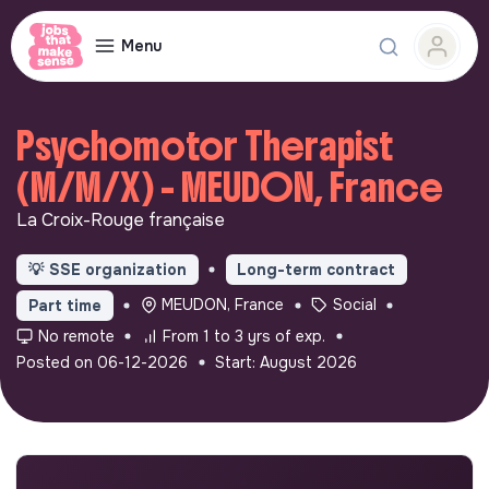
Menu
Psychomotor Therapist
(M/M/X) - MEUDON, France
La Croix-Rouge française
💡
SSE organization
Long-term contract
MEUDON, France
Social
Part time
No remote
From 1 to 3 yrs of exp.
Posted on 06-12-2026
Start: August 2026