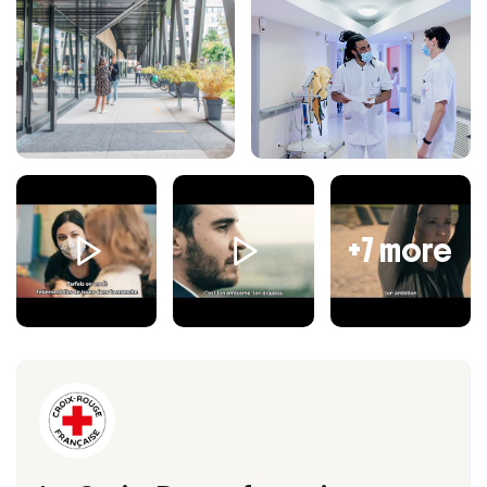
d'adolescents de 0 à 20 ans (patientèle variée) et de
leurs familles, dans une grande salle avec du matériel à
disposition.
Profil du candidat
Titulaire d'un diplôme d'État de psychomotricien (DEPS),
vous faites preuve de rigueur et de disponibilité dans
l'exercice de vos fonctions.
+7 more
Vous disposez de qualités d'analyse, d'écoute et de
pédagogie. Vous êtes réactif et savez adopter une
pratique réflexive et critique. Vous faites preuve d'une
forte motivation pour le travail en équipe
pluridisciplinaire.
Une expérience en CMPP serait un réel atout.
Rejoignez-nous