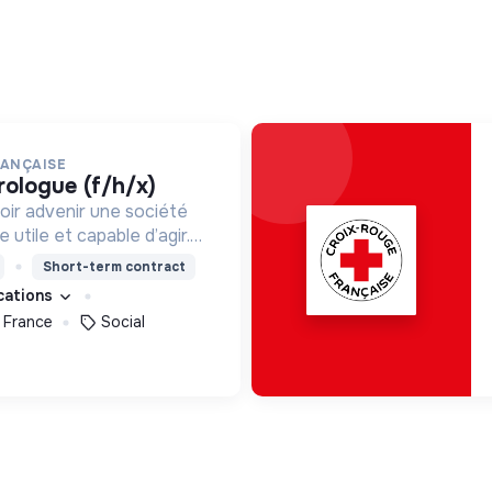
RANÇAISE
rologue (f/h/x)
oir advenir une société
utile et capable d’agir.
roposons des moyens et
Short-term contract
ement innovants et
ications
 France
Social