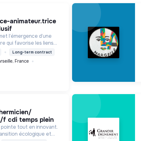
lusif
met l’émergence d’une
re qui favorise les liens
ls pour accompagner le
Long-term contract
a population et agir contre
rseille, France
en social
/f cdi temps plein
e pointe tout en innovant.
ansition écologique et
imisation énergétique, la