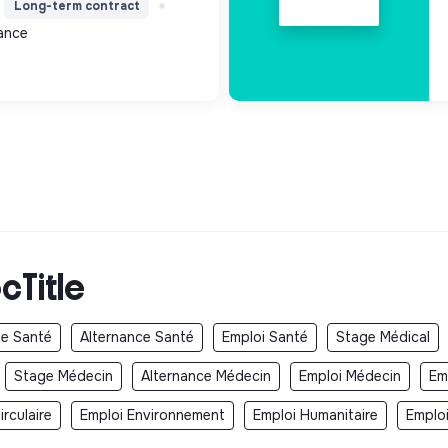
Long-term contract
ets, l'inclusion numérique
ance
ravai...
cTitle
e Santé
Alternance Santé
Emploi Santé
Stage Médical
Stage Médecin
Alternance Médecin
Emploi Médecin
Em
rculaire
Emploi Environnement
Emploi Humanitaire
Emplo