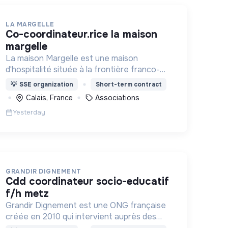
LA MARGELLE
co-coordinateur.rice la maison
margelle
La maison Margelle est une maison
d'hospitalité située à la frontière franco-
britannique qui défend quotidiennement les
💡
SSE organization
Short-term contract
valeurs d'accueil auprès des personnes en
Calais, France
Associations
situation d'errance.
Yesterday
GRANDIR DIGNEMENT
cdd coordinateur socio-educatif
f/h metz
Grandir Dignement est une ONG française
créée en 2010 qui intervient auprès des
enfants en conflit avec la loi.