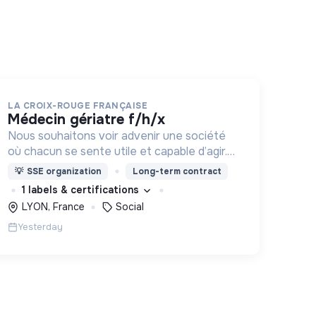
LA CROIX-ROUGE FRANÇAISE
médecin gériatre f/h/x
Nous souhaitons voir advenir une société
où chacun se sente utile et capable d’agir.
Pour cela, nous proposons des moyens et
💡
SSE organization
Long-term contract
des lieux d’engagement innovants et
1 labels & certifications
adaptés à tous.
LYON, France
Social
Yesterday