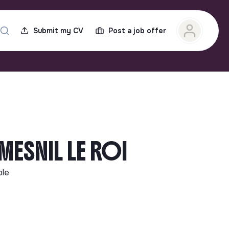
Submit my CV
Post a job offer
MESNIL LE ROI
ble