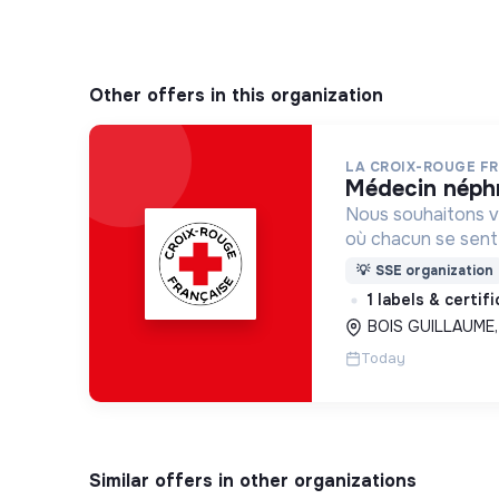
Other offers in this organization
LA CROIX-ROUGE F
médecin néph
Nous souhaitons v
où chacun se sente 
Pour cela, nous p
💡
SSE organization
des lieux d’engag
1 labels & certif
adaptés à tous.
BOIS GUILLAUME,
Today
Similar offers in other organizations