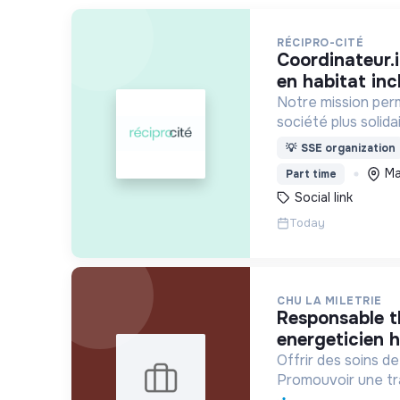
RÉCIPRO-CITÉ
coordinateur.ice-animateur.trice
en habitat inc
Notre mission per
société plus solidai
intergénérationne
💡
SSE organization
vieillissement de l
Ma
Part time
le délitement du li
Social link
Today
CHU LA MILETRIE
responsable thermicien/
energeticien h
Offrir des soins d
Promouvoir une tr
solidaire par l'opt