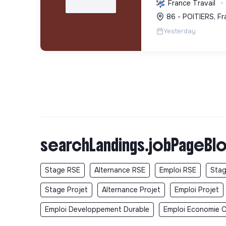
France Travail
réduction des déch
86 - POITIERS, Fr
et le bien-être au t
Yesterday
searchLandings.jobPageBlo
Stage RSE
Alternance RSE
Emploi RSE
Stag
Stage Projet
Alternance Projet
Emploi Projet
Emploi Developpement Durable
Emploi Economie Ci