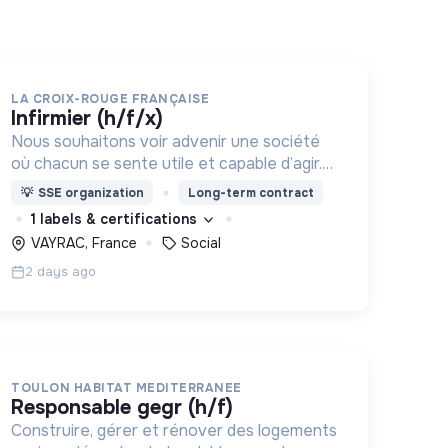
LA CROIX-ROUGE FRANÇAISE
infirmier (h/f/x)
Nous souhaitons voir advenir une société
où chacun se sente utile et capable d’agir.
Pour cela, nous proposons des moyens et
💡
SSE organization
Long-term contract
des lieux d’engagement innovants et
1 labels & certifications
adaptés à tous.
VAYRAC, France
Social
2 days ago
TOULON HABITAT MEDITERRANEE
responsable gegr (h/f)
Construire, gérer et rénover des logements