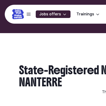
Jobs offers
Trainings
State-Registered N
NANTERRE
Th