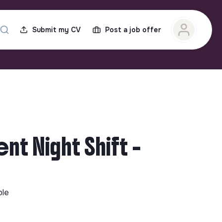
Submit my CV
Post a job offer
t Night Shift -
ble