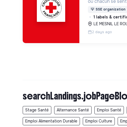
où chacun se sente 
Pour cela, nous p
💡
SSE organization
des lieux d’engag
1 labels & certif
adaptés à tous.
LE MESNIL LE ROI
2 days ago
searchLandings.jobPageBlo
Stage Santé
Alternance Santé
Emploi Santé
Emploi Alimentation Durable
Emploi Culture
Emp