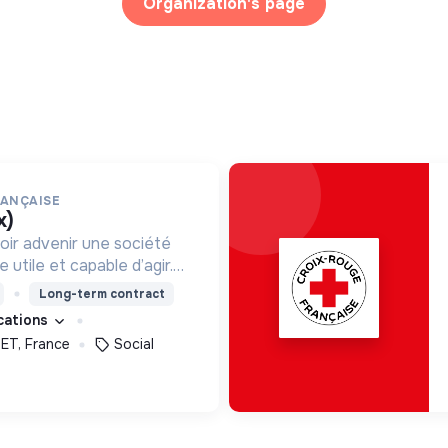
Organization's page
RANÇAISE
x)
oir advenir une société
utile et capable d’agir.
roposons des moyens et
Long-term contract
ement innovants et
ications
T, France
Social