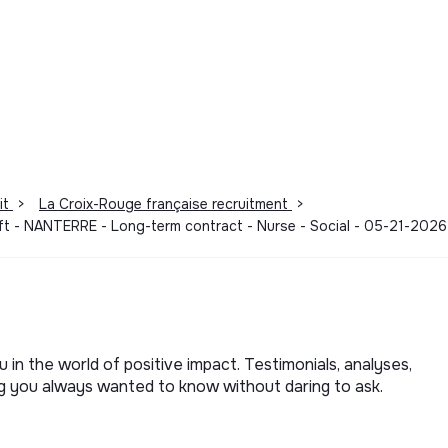
it
>
La Croix-Rouge française recruitment
>
ift - NANTERRE - Long-term contract - Nurse - Social - 05-21-2026
u in the world of positive impact. Testimonials, analyses,
ng you always wanted to know without daring to ask.