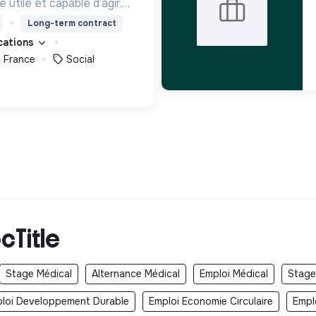
utile et capable d’agir.
roposons des moyens et
Long-term contract
ement innovants et
ications
, France
Social
cTitle
Stage Médical
Alternance Médical
Emploi Médical
Stage 
loi Developpement Durable
Emploi Economie Circulaire
Empl