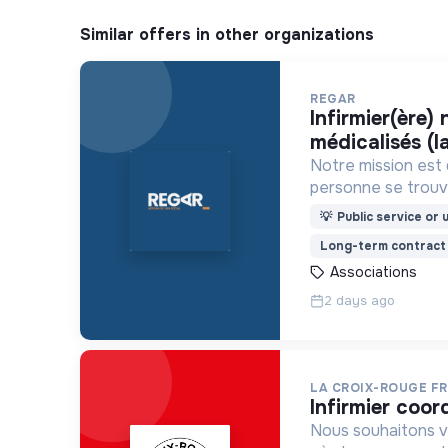
Similar offers in other organizations
REGAR
infirmier(ère) nuit – lits d'accueil
médicalisés (l
Notre mission est 
personne se trouv
difficulté matérie
💡
Public service or u
et plus généraleme
Long-term contract
d’exclusion sociale
Associations
2 days ago
LA CROIX-ROUGE F
infirmier coor
Nous souhaitons v