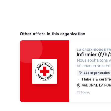
Other offers in this organization
LA CROIX-ROUGE F
infirmier (f/h/
Nous souhaitons v
où chacun se sente 
Pour cela, nous p
💡
SSE organization
des lieux d’engag
1 labels & certif
adaptés à tous.
ARBONNE LA FORE
Today