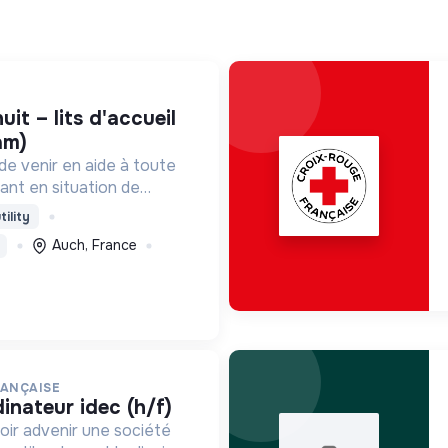
am)
de venir en aide à toute
ant en situation de
lle, en détresse psychique
tility
nt en situation
Auch, France
 ou professionnelle.
RANÇAISE
dinateur idec (h/f)
oir advenir une société