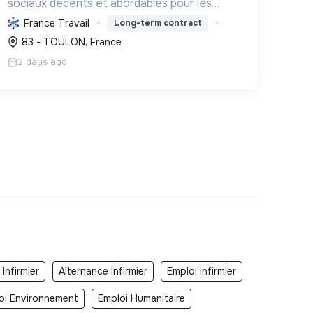
sociaux décents et abordables pour les
ménages modestes, en améliorant leur
France Travail
Long-term contract
qualité de vie et en intégrant la transition
83 - TOULON, France
écologique.
2 days ago
Infirmier
Alternance Infirmier
Emploi Infirmier
oi Environnement
Emploi Humanitaire