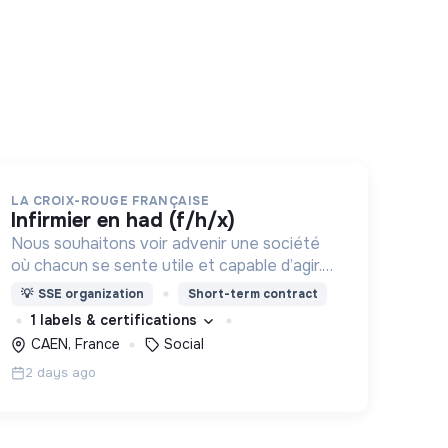
LA CROIX-ROUGE FRANÇAISE
infirmier en had (f/h/x)
Nous souhaitons voir advenir une société
où chacun se sente utile et capable d’agir.
Pour cela, nous proposons des moyens et
💡
SSE organization
Short-term contract
des lieux d’engagement innovants et
1 labels & certifications
adaptés à tous.
CAEN, France
Social
2 days ago