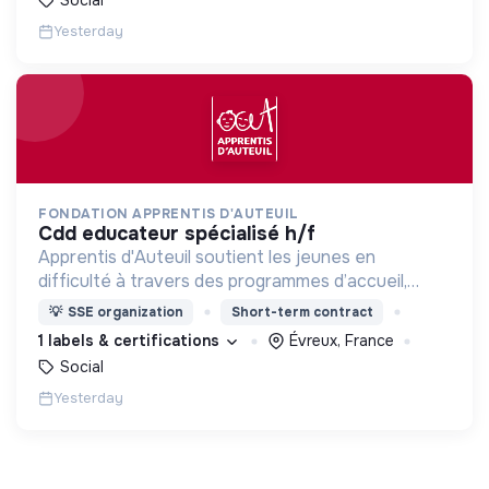
Yesterday
FONDATION APPRENTIS D'AUTEUIL
cdd educateur spécialisé h/f
Apprentis d'Auteuil soutient les jeunes en
difficulté à travers des programmes d’accueil,
d’éducation, de formation et d’insertion pour leur
💡
SSE organization
Short-term contract
permettre de devenir des hommes et des femmes
1 labels & certifications
Évreux, France
debout.
Social
Yesterday