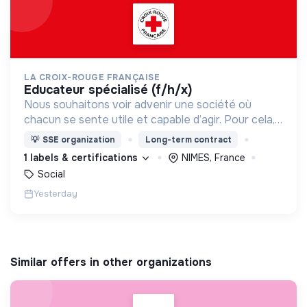
LA CROIX-ROUGE FRANÇAISE
educateur spécialisé (f/h/x)
Nous souhaitons voir advenir une société où
chacun se sente utile et capable d’agir. Pour cela,
nous proposons des moyens et des lieux
💡
SSE organization
Long-term contract
d’engagement innovants et adaptés à tous.
1 labels & certifications
NIMES, France
Social
Yesterday
Similar offers in other organizations