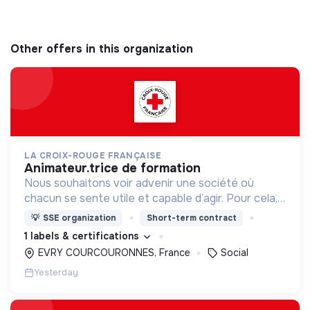
Other offers in this organization
LA CROIX-ROUGE FRANÇAISE
animateur.trice de formation
Nous souhaitons voir advenir une société où
chacun se sente utile et capable d’agir. Pour cela,
nous proposons des moyens et des lieux
💡
SSE organization
Short-term contract
d’engagement innovants et adaptés à tous.
1 labels & certifications
EVRY COURCOURONNES, France
Social
Yesterday