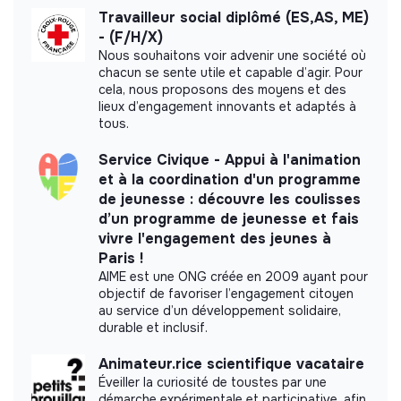
ESUS company.
Travailleur social diplômé (ES,AS, ME)
- (F/H/X)
Nous souhaitons voir advenir une société où
chacun se sente utile et capable d’agir. Pour
cela, nous proposons des moyens et des
More information
lieux d’engagement innovants et adaptés à
tous.
Website
Nonprofit organization
> 2000 employees
Social
Service Civique - Appui à l'animation
et à la coordination d'un programme
de jeunesse : découvre les coulisses
d’un programme de jeunesse et fais
vivre l'engagement des jeunes à
Impact study
Paris !
AIME est une ONG créée en 2009 ayant pour
La Croix-Rouge française did not yet
objectif de favoriser l’engagement citoyen
communicate its impact measurement.
au service d’un développement solidaire,
durable et inclusif.
Animateur.rice scientifique vacataire
Éveiller la curiosité de toustes par une
Labels and certifications
démarche expérimentale et participative, afin