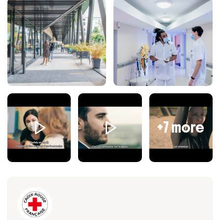
■ Maîtrise des outils numériques.
Relationnelles :
■ Intervention dans une logique éducative, préventive
et non stigmatisante,
■ Adaptabilité et capacité à travailler en milieu précaire,
■ Sens de l’écoute, d’observation, d’analyse et
d’évaluation,
■ Aisance relationnelle avec les publics vulnérables et
les partenaires,
■ Capacité à travailler en équipe pluridisciplinaire,
+7 more
■ Respecter la notion de discrétion professionnelle et
de confidentialité.
Organisationnelles :
■ Autonomie, rigueur et sens de l’organisation,
■ Maîtrise des outils bureautiques,
■ Esprit d’initiative et force de proposition pour
améliorer les parcours d’accompagnement.