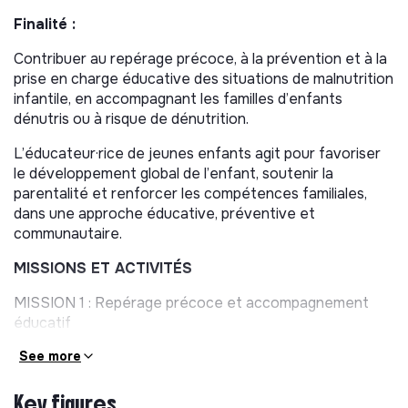
Finalité :
Contribuer au repérage précoce, à la prévention et à la
prise en charge éducative des situations de malnutrition
infantile, en accompagnant les familles d’enfants
dénutris ou à risque de dénutrition.
L’éducateur·rice de jeunes enfants agit pour favoriser
le développement global de l’enfant, soutenir la
parentalité et renforcer les compétences familiales,
dans une approche éducative, préventive et
communautaire.
MISSIONS ET ACTIVITÉS
MISSION 1 : Repérage précoce et accompagnement
éducatif
individuel des familles
See more
MISSION 2 : Prévention collectives et actions
éducatives communautaires
Key figures