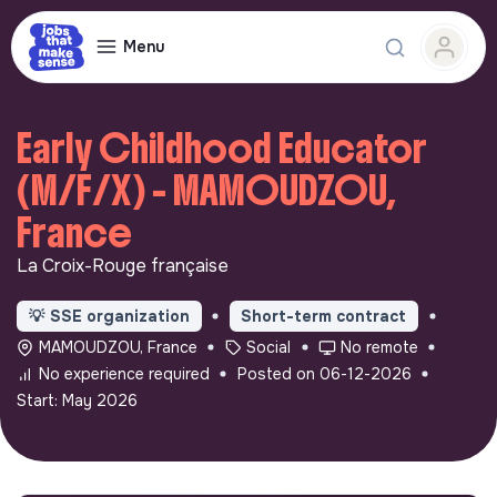
Menu
Early Childhood Educator
(M/F/X) - MAMOUDZOU,
France
La Croix-Rouge française
💡
SSE organization
Short-term contract
MAMOUDZOU, France
Social
No remote
No experience required
Posted on 06-12-2026
Start: May 2026