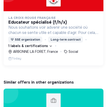
LA CROIX-ROUGE FRANÇAISE
educateur spécialisé (f/h/x)
Nous souhaitons voir advenir une société où
chacun se sente utile et capable d’agir. Pour cela,
nous proposons des moyens et des lieux
💡
SSE organization
Long-term contract
d’engagement innovants et adaptés à tous.
1 labels & certifications
ARBONNE LA FORET, France
Social
Today
Similar offers in other organizations