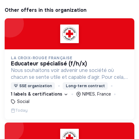
Other offers in this organization
LA CROIX-ROUGE FRANÇAISE
educateur spécialisé (f/h/x)
Nous souhaitons voir advenir une société où
chacun se sente utile et capable d’agir. Pour cela,
nous proposons des moyens et des lieux
💡
SSE organization
Long-term contract
d’engagement innovants et adaptés à tous.
1 labels & certifications
NIMES, France
Social
Today