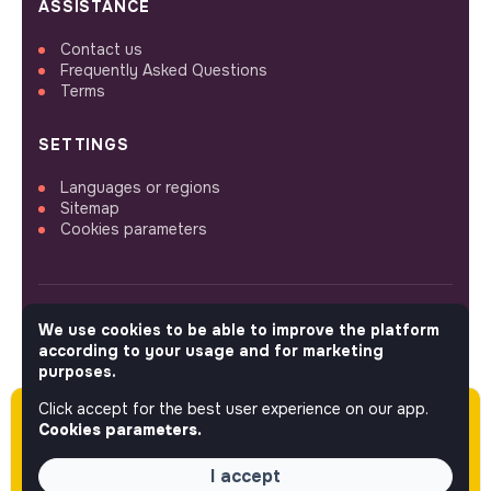
ASSISTANCE
Contact us
Frequently Asked Questions
Terms
SETTINGS
Languages or regions
Sitemap
Cookies parameters
We use cookies to be able to improve the platform
FOLLOW US
according to your usage and for marketing
purposes.
Click accept for the best user experience on our app.
Please note this job was posted over 60 days
© 2026 jobs that makesense.
Cookies parameters.
ago (05-21-2026) and may or may not have
expired.
I accept