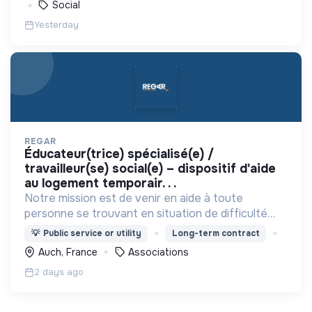
Social
Yesterday
REGAR
éducateur(trice) spécialisé(e) /
travailleur(se) social(e) – dispositif d'aide
au logement temporair. . .
Notre mission est de venir en aide à toute
personne se trouvant en situation de difficulté
matérielle, en détresse psychique et plus
💡
Public service or utility
Long-term contract
généralement en situation d’exclusion sociale ou
Auch, France
Associations
professionnelle.
2 days ago