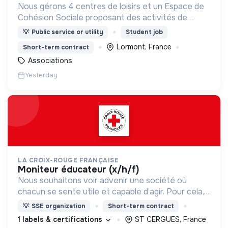
Nous gérons 4 centres de loisirs et un Espace de
Cohésion Sociale proposant des activités de
Français Langue Étrangère (FLE),
💡
Public service or utility
Student job
d’accompagnement à la scolarité (CLAS) et
Lormont, France
Short-term contract
d’accès aux droits.
Associations
Yesterday
LA CROIX-ROUGE FRANÇAISE
moniteur éducateur (x/h/f)
Nous souhaitons voir advenir une société où
chacun se sente utile et capable d’agir. Pour cela,
nous proposons des moyens et des lieux
💡
SSE organization
Short-term contract
d’engagement innovants et adaptés à tous.
1 labels & certifications
ST CERGUES, France