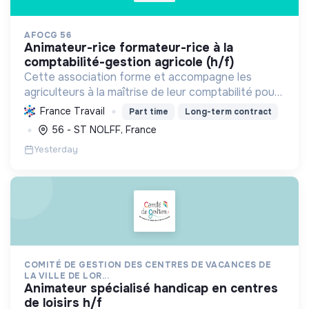
AFOCG 56
animateur-rice formateur-rice à la
comptabilité-gestion agricole (h/f)
Cette association forme et accompagne les
agriculteurs à la maîtrise de leur comptabilité pour
une gestion autonome et durable de leur
France Travail
Part time
Long-term contract
exploitation, favorisant l'échange et la transition
56 - ST NOLFF, France
agroécologiqu...
Yesterday
COMITÉ DE GESTION DES CENTRES DE VACANCES DE
LA VILLE DE LOR...
animateur spécialisé handicap en centres
de loisirs h/f