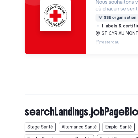
Nous souhaitons v
où chacun se sente 
Pour cela, nous p
💡
SSE organization
des lieux d’engag
1 labels & certif
adaptés à tous.
ST CYR AU MONT 
Yesterday
searchLandings.jobPageBlo
Stage Santé
Alternance Santé
Emploi Santé