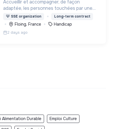
Accueillir et accompagner, de façon
adaptée, les personnes touchées par une
déficience mentale, un handicap physique
💡
SSE organization
Long-term contract
ou psychique
Floing, France
Handicap
2 days ago
i Alimentation Durable
Emploi Culture