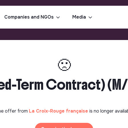
Companies and NGOs
Media
🙁
xed-Term Contract) (M/F
e offer from
La Croix-Rouge française
is no longer availa