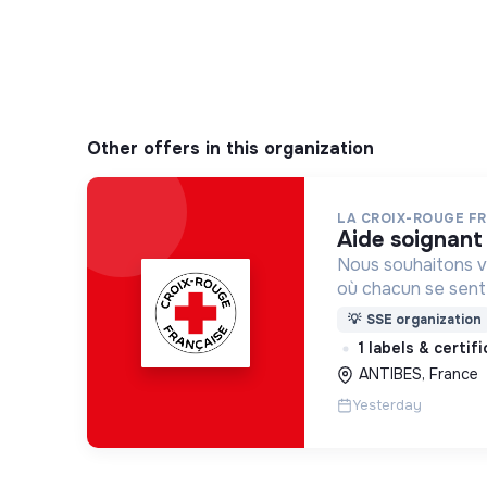
Other offers in this organization
LA CROIX-ROUGE F
aide soignant
Nous souhaitons v
où chacun se sente 
Pour cela, nous p
💡
SSE organization
des lieux d’engag
1 labels & certif
adaptés à tous.
ANTIBES, France
Yesterday