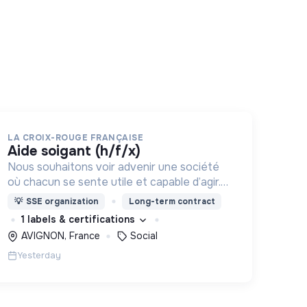
LA CROIX-ROUGE FRANÇAISE
aide soigant (h/f/x)
Nous souhaitons voir advenir une société
où chacun se sente utile et capable d’agir.
Pour cela, nous proposons des moyens et
💡
SSE organization
Long-term contract
des lieux d’engagement innovants et
1 labels & certifications
adaptés à tous.
AVIGNON, France
Social
Yesterday