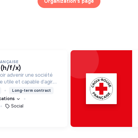
Organization's page
RANÇAISE
 (h/f/x)
oir advenir une société
utile et capable d’agir.
roposons des moyens et
Long-term contract
ement innovants et
ications
Social