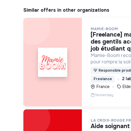
Similar offers in other organizations
MAMIE-BOOM
[freelance] mamie-boom recrute
des gentils a
job étudiant q
Mamie-Boom recon
pour rompre la so
âgées, grâce aux v
💡
Responsible produ
semaine.
2 la
Freelance
France
Elde
Yesterday
LA CROIX-ROUGE F
aide soignant