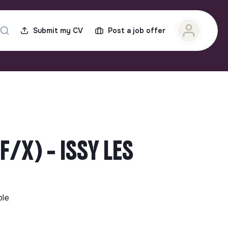
Submit my CV
Post a job offer
/X) - ISSY LES
ble