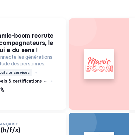
ccompagnateurs, le
ui a du sens !
necte les générations
litude des personnes
isites d'étudiants chaque
cts or services
bels & certifications
rly
RANÇAISE
 (h/f/x)