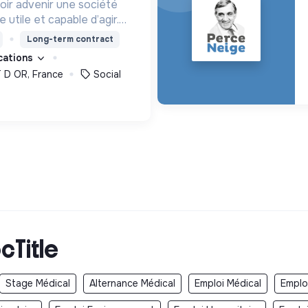
oir advenir une société
utile et capable d’agir.
roposons des moyens et
Long-term contract
ement innovants et
ications
D OR, France
Social
cTitle
Stage Médical
Alternance Médical
Emploi Médical
Emplo