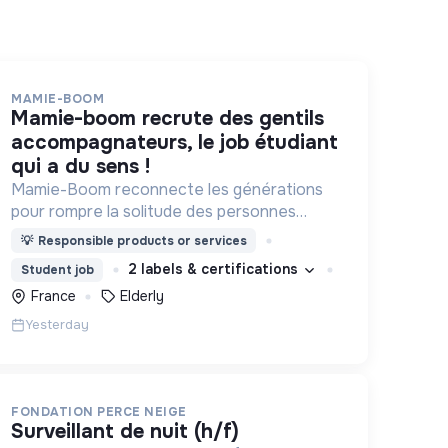
MAMIE-BOOM
mamie-boom recrute des gentils
accompagnateurs, le job étudiant
qui a du sens !
Mamie-Boom reconnecte les générations
pour rompre la solitude des personnes
âgées, grâce aux visites d'étudiants chaque
💡
Responsible products or services
semaine.
2 labels & certifications
Student job
France
Elderly
Yesterday
FONDATION PERCE NEIGE
surveillant de nuit (h/f)