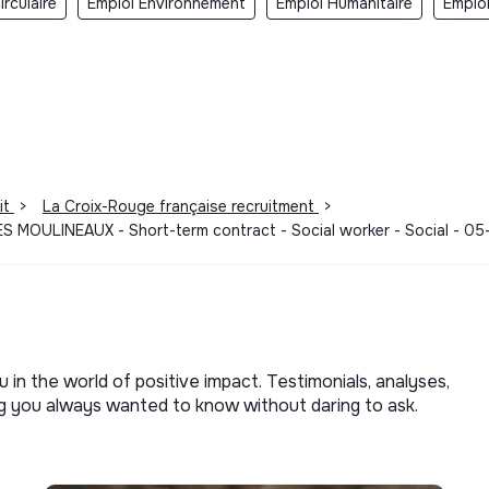
rculaire
Emploi Environnement
Emploi Humanitaire
Emplo
it
>
La Croix-Rouge française recruitment
>
LES MOULINEAUX - Short-term contract - Social worker - Social - 
u in the world of positive impact. Testimonials, analyses,
ng you always wanted to know without daring to ask.