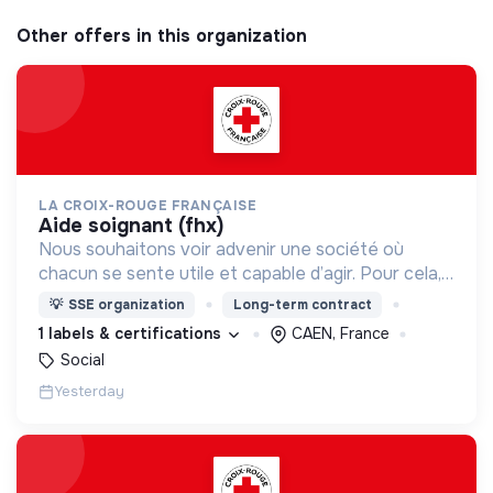
Other offers in this organization
LA CROIX-ROUGE FRANÇAISE
aide soignant (fhx)
Nous souhaitons voir advenir une société où
chacun se sente utile et capable d’agir. Pour cela,
nous proposons des moyens et des lieux
💡
SSE organization
Long-term contract
d’engagement innovants et adaptés à tous.
1 labels & certifications
CAEN, France
Social
Yesterday