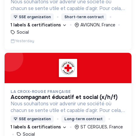
Nous souhaitons voir advenir une société où
chacun se sente utile et capable d’agir. Pour cela,
nous proposons des moyens et des lieux
💡
SSE organization
Short-term contract
d’engagement innovants et adaptés à tous.
1 labels & certifications
AVIGNON, France
Social
Yesterday
LA CROIX-ROUGE FRANÇAISE
accompagnant éducatif et social (x/h/f)
Nous souhaitons voir advenir une société où
chacun se sente utile et capable d’agir. Pour cela,
nous proposons des moyens et des lieux
💡
SSE organization
Long-term contract
d’engagement innovants et adaptés à tous.
1 labels & certifications
ST CERGUES, France
Social