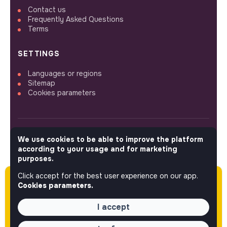
Contact us
Frequently Asked Questions
Terms
SETTINGS
Languages or regions
Sitemap
Cookies parameters
We use cookies to be able to improve the platform
FOLLOW US
according to your usage and for marketing
purposes.
Click accept for the best user experience on our app.
Please note this job was posted over 60 days
© 2026 jobs that makesense.
Cookies parameters.
ago (06-04-2026) and may or may not have
expired.
I accept