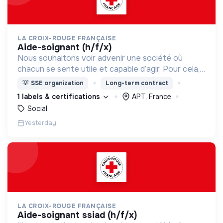
LA CROIX-ROUGE FRANÇAISE
aide-soignant (h/f/x)
Nous souhaitons voir advenir une société où
chacun se sente utile et capable d’agir. Pour cela,
nous proposons des moyens et des lieux
💡
SSE organization
Long-term contract
d’engagement innovants et adaptés à tous.
1 labels & certifications
APT, France
Social
Yesterday
LA CROIX-ROUGE FRANÇAISE
aide-soignant ssiad (h/f/x)