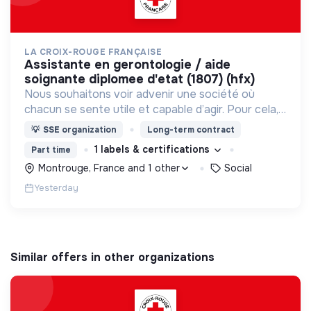
LA CROIX-ROUGE FRANÇAISE
assistante en gerontologie / aide
soignante diplomee d'etat (1807) (hfx)
Nous souhaitons voir advenir une société où
chacun se sente utile et capable d’agir. Pour cela,
nous proposons des moyens et des lieux
💡
SSE organization
Long-term contract
d’engagement innovants et adaptés à tous.
1 labels & certifications
Part time
Montrouge, France and 1 other
Social
Yesterday
Similar offers in other organizations