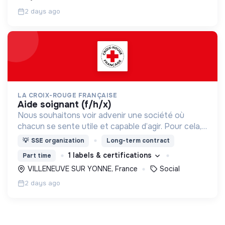
2 days ago
LA CROIX-ROUGE FRANÇAISE
aide soignant (f/h/x)
Nous souhaitons voir advenir une société où
chacun se sente utile et capable d’agir. Pour cela,
nous proposons des moyens et des lieux
💡
SSE organization
Long-term contract
d’engagement innovants et adaptés à tous.
1 labels & certifications
Part time
VILLENEUVE SUR YONNE, France
Social
2 days ago