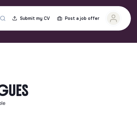
Submit my CV
Post a job offer
RGUES
ble