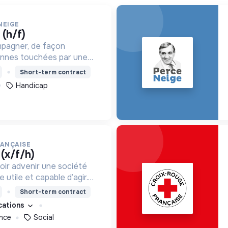
NEIGE
 (h/f)
mpagner, de façon
onnes touchées par une
e, un handicap physique
Short-term contract
Handicap
RANÇAISE
 (x/f/h)
oir advenir une société
utile et capable d’agir.
roposons des moyens et
Short-term contract
ement innovants et
ications
nce
Social