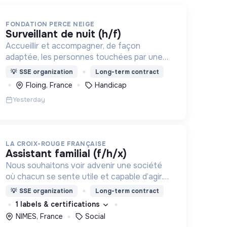
FONDATION PERCE NEIGE
surveillant de nuit (h/f)
Accueillir et accompagner, de façon
adaptée, les personnes touchées par une
déficience mentale, un handicap physique
💡
SSE organization
Long-term contract
ou psychique
Floing, France
Handicap
Yesterday
LA CROIX-ROUGE FRANÇAISE
assistant familial (f/h/x)
Nous souhaitons voir advenir une société
où chacun se sente utile et capable d’agir.
Pour cela, nous proposons des moyens et
💡
SSE organization
Long-term contract
des lieux d’engagement innovants et
1 labels & certifications
adaptés à tous.
NIMES, France
Social