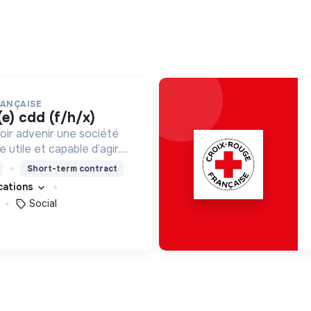
RANÇAISE
(e) cdd (f/h/x)
oir advenir une société
utile et capable d’agir.
roposons des moyens et
Short-term contract
ement innovants et
ications
Social