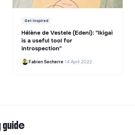
Get Inspired
Hélène de Vestele (Edeni): "Ikigai
is a useful tool for
introspection"
Fabien Secherre
•
14 April 2022
g guide