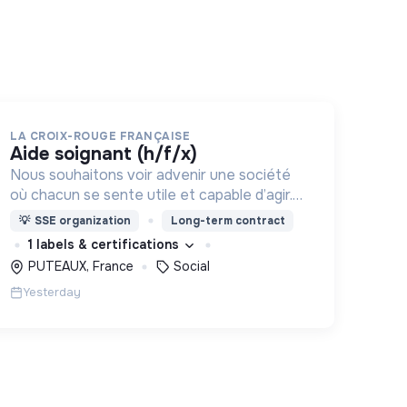
LA CROIX-ROUGE FRANÇAISE
aide soignant (h/f/x)
Nous souhaitons voir advenir une société
où chacun se sente utile et capable d’agir.
Pour cela, nous proposons des moyens et
💡
SSE organization
Long-term contract
des lieux d’engagement innovants et
1 labels & certifications
adaptés à tous.
PUTEAUX, France
Social
Yesterday