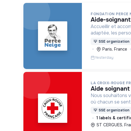
FONDATION PERCE 
aide-soignant
Accueillir et acco
adaptée, les pers
déficience mental
💡
SSE organization
ou psychique
Paris, France
Yesterday
LA CROIX-ROUGE F
aide soignant
Nous souhaitons v
où chacun se sente 
Pour cela, nous p
💡
SSE organization
des lieux d’engag
1 labels & certif
adaptés à tous.
ST CERGUES, Fra