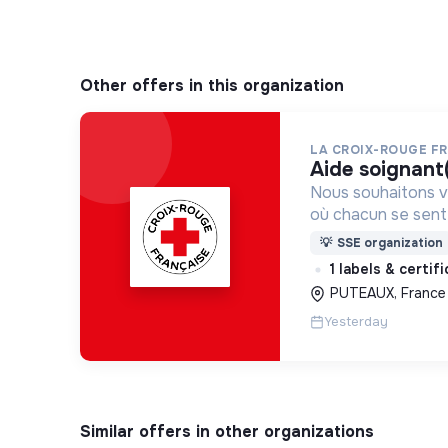
Other offers in this organization
LA CROIX-ROUGE F
aide soignant
Nous souhaitons v
où chacun se sente 
Pour cela, nous p
💡
SSE organization
des lieux d’engag
1 labels & certif
adaptés à tous.
PUTEAUX, France
Yesterday
Similar offers in other organizations