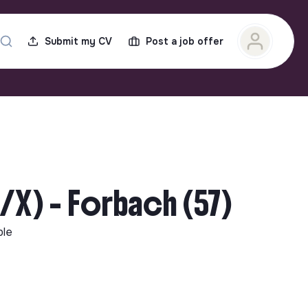
Submit my CV
Post a job offer
/X) - Forbach (57)
ble