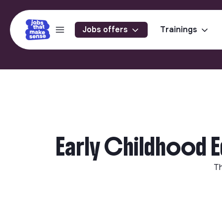
Jobs offers
Trainings
Early Childhood E
Th