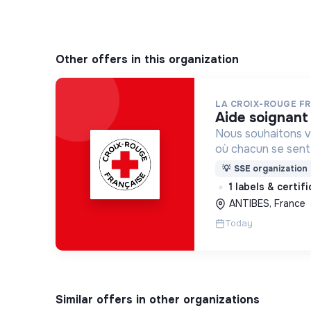
Other offers in this organization
LA CROIX-ROUGE F
aide soignant
Nous souhaitons v
où chacun se sente 
Pour cela, nous p
💡
SSE organization
des lieux d’engag
1 labels & certif
adaptés à tous.
ANTIBES, France
Today
Similar offers in other organizations