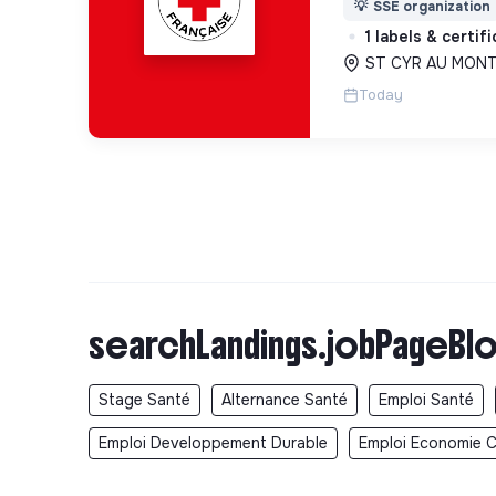
💡
SSE organization
des lieux d’engag
1 labels & certif
adaptés à tous.
ST CYR AU MONT 
Today
searchLandings.jobPageBlo
Stage Santé
Alternance Santé
Emploi Santé
Emploi Developpement Durable
Emploi Economie Ci