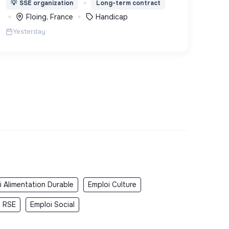
💡
SSE organization
Long-term contract
ou psychique
Floing, France
Handicap
Yesterday
i Alimentation Durable
Emploi Culture
i RSE
Emploi Social