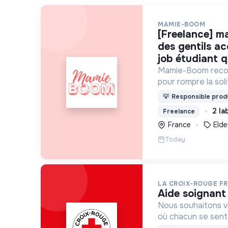
MAMIE-BOOM
[freelance] mamie-boom recrute
des gentils a
job étudiant q
Mamie-Boom recon
pour rompre la so
âgées, grâce aux v
💡
Responsible produ
semaine.
2 la
Freelance
France
Elde
Today
LA CROIX-ROUGE F
aide soignant
Nous souhaitons v
où chacun se sente 
Pour cela, nous p