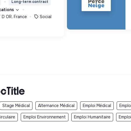
Long-term contract
ement innovants et
ications
D OR, France
Social
cTitle
Stage Médical
Alternance Médical
Emploi Médical
Emplo
rculaire
Emploi Environnement
Emploi Humanitaire
Emplo