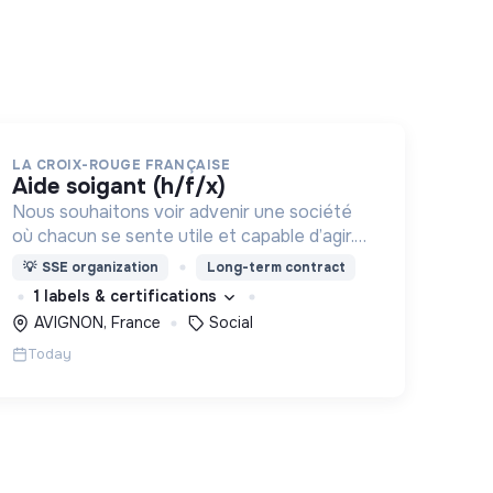
LA CROIX-ROUGE FRANÇAISE
aide soigant (h/f/x)
Nous souhaitons voir advenir une société
où chacun se sente utile et capable d’agir.
Pour cela, nous proposons des moyens et
💡
SSE organization
Long-term contract
des lieux d’engagement innovants et
1 labels & certifications
adaptés à tous.
AVIGNON, France
Social
Today