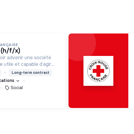
RANÇAISE
 (h/f/x)
oir advenir une société
utile et capable d’agir.
roposons des moyens et
Long-term contract
ement innovants et
ications
Social