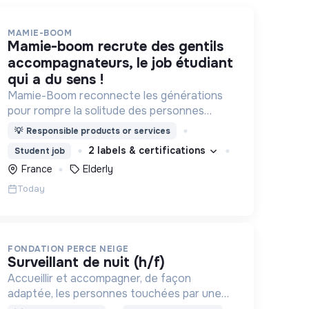
MAMIE-BOOM
mamie-boom recrute des gentils
accompagnateurs, le job étudiant
qui a du sens !
Mamie-Boom reconnecte les générations
pour rompre la solitude des personnes
âgées, grâce aux visites d'étudiants chaque
💡
Responsible products or services
semaine.
2 labels & certifications
Student job
France
Elderly
Today
FONDATION PERCE NEIGE
surveillant de nuit (h/f)
Accueillir et accompagner, de façon
adaptée, les personnes touchées par une
déficience mentale, un handicap physique