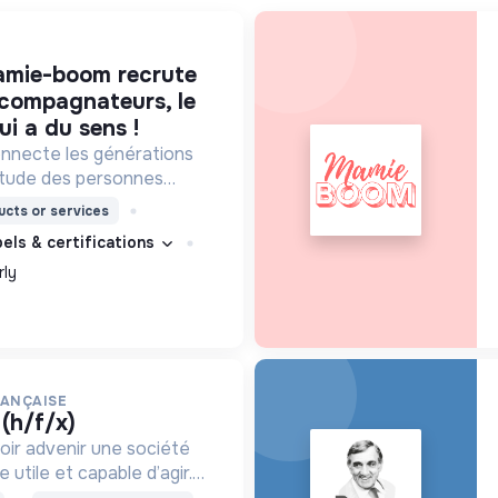
ccompagnateurs, le
ui a du sens !
necte les générations
litude des personnes
isites d'étudiants chaque
cts or services
bels & certifications
rly
RANÇAISE
 (h/f/x)
oir advenir une société
utile et capable d’agir.
roposons des moyens et