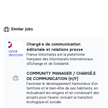
This structure is public (local authority,
government agency, ministry, etc.) or its mission
is of general interest: energy, water and waste
management.
Similar jobs
More information
Chargé·e de communication
éditoriale et relations presse
Website
Unknown
France Volontaires est la plateforme
Between 50 and 250
française des Volontariats Internationaux
Agriculture
employees
d’Echange et de Solidarité.
COMMUNITY MANAGER / CHARGÉ.E
DE COMMUNICATION (H/F)
Favoriser le développement harmonieux d'un
Impact study
territoire et le bien-être de ses habitants, en
mutualisant les moyens et en conduisant des
projets pour l'avenir, incluant la transition
Interfel / Aprifel did not yet communicate its
écologique et sociale.
impact measurement.