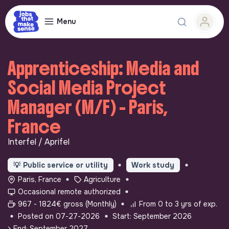
Menu
Apprenticeship: Media and
Social Media Project
Manager (M/F) - Paris,
France
Interfel / Aprifel
💡
Public service or utility
Work study
Paris, France
Agriculture
Occasional remote authorized
967 - 1824€ gross (Monthly)
From 0 to 3 yrs of exp.
Posted on 07-27-2026
Start: September 2026
> End: September 2027