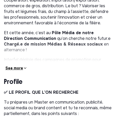
coopération, expédition, importation/exportation,
commerce de gros, distribution. Le but ? Valoriser les
fruits et légumes frais, du champ à l’assiette, défendre
les professionnels, soutenir l’innovation et créer un
environnement favorable à l’économie de la filière.
Et cette année, c’est au
Pôle Média de notre
Direction Communication
qu’on cherche notre futur.e
Chargé.e de mission Médias & Réseaux sociaux
en
alternance !
Interfel déploie des campagnes de promotion pour
dynamiser la consommation des fruits et légumes frais.
See more
Le Pôle Médias, RS et Evaluation déploient ces
campagnes en publicité et sur les réseaux sociaux,
Profile
pilotant la création et la production, la planification
média et réseaux sociaux, et le bilan des campagnes
✅ LE PROFIL QUE L’ON RECHERCHE
réalisées.
Tu prépares un Master en communication, publicité,
Le Pôle se compose de deux chefs de projet
social media ou brand content et tu te reconnais, même
Plurimédias, d’une cheffe de projet Social media, d’une
partiellement, dans les points suivants :
Chargée d’évaluation en alternance et d’un stagiaire