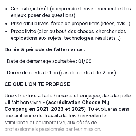
réseaux sociaux.
Curiosité, intérêt (comprendre l’environnement et les
enjeux, poser des questions)
LES MISSIONS QUI TE SERONT CONFIEES
Prise d’initiatives, force de propositions (idées, avis…)
Tu contribueras à l’activité des chefs de projet du pôle.
Proactivité (aller au bout des choses, chercher des
Après un temps d’intégration solide, tu pourras conduire
explications aux sujets, technologies, résultats…)
certains projets médias ou brand content en autonomie
sous la supervision de ton tuteur.
Durée & période de l’alternance :
Contribuer à la stratégie média au sein du Pôle :
· Date de démarrage souhaitée : 01/09
·
réaliser 1 à 2 fois par mois des veilles publicitaires et
· Durée du contrat : 1 an (pas de contrat de 2 ans)
brand content,
CE QUE L’ON TE PROPOSE
· identifier les nouvelles pratiques et fonctionnalités
Une structure à taille humaine et engagée, dans laquelle
social
, et formuler des recommandations.
« il fait bon vivre »
(accréditation Choose My
Gérer de campagnes médias, avec l’appui du tuteur :
Company en 2021, 2023 et 2025
). Tu évolueras dans
une ambiance de travail à la fois bienveillante,
s’approprier les objectifs stratégiques et les
stimulante et collaborative, aux côtés de
messages-clés de la plateforme de communication,
professionnels passionnés par leur mission.
co-rédiger les briefs créatifs, participer à leur