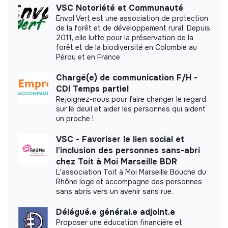
VSC Notoriété et Communauté
Envol Vert est une association de protection
de la forêt et de développement rural. Depuis
2011, elle lutte pour la préservation de la
Labels and certifications
forêt et de la biodiversité en Colombie au
Pérou et en France
This structure did not communicate to us the
labels or certifications that it was able to obtain.
Chargé(e) de communication F/H -
CDI Temps partiel
Rejoignez-nous pour faire changer le regard
sur le deuil et aider les personnes qui aident
un proche !
Documents
VSC - Favoriser le lien social et
l’inclusion des personnes sans-abri
Did not yet add a transparency document.
chez Toit à Moi Marseille BDR
L'association Toit à Moi Marseille Bouche du
Rhône loge et accompagne des personnes
sans abris vers un avenir sans rue.
Délégué.e général.e adjoint.e
Proposer une éducation financière et