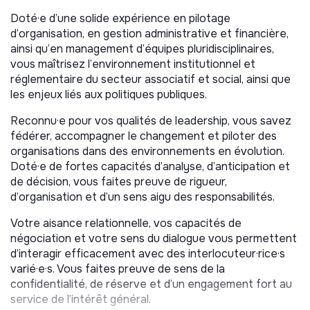
Doté·e d’une solide expérience en pilotage
MISSIONS
d’organisation, en gestion administrative et financière,
Rattaché·e au Président et en lien étroit avec le
ainsi qu’en management d’équipes pluridisciplinaires,
Conseil d’Administration, le·la Directeur∙rice Général∙e
vous maîtrisez l’environnement institutionnel et
est responsable de la mise en œuvre du projet
réglementaire du secteur associatif et social, ainsi que
associatif et du pilotage global de l’organisation. Il·elle
les enjeux liés aux politiques publiques.
dispose de délégations de pouvoir et rend compte de
Reconnu·e pour vos qualités de leadership, vous savez
son action à la gouvernance.
fédérer, accompagner le changement et piloter des
Pilotage stratégique et vie associative
organisations dans des environnements en évolution.
Doté·e de fortes capacités d’analyse, d’anticipation et
Contribuer à la définition du projet associatif et en
de décision, vous faites preuve de rigueur,
assurer la mise en œuvre opérationnelle ;
d’organisation et d’un sens aigu des responsabilités.
Préparer et accompagner les instances (Assemblée
Votre aisance relationnelle, vos capacités de
Générale, Conseil d’Administration, Bureau);
négociation et votre sens du dialogue vous permettent
Mettre en œuvre les décisions prises par la
d’interagir efficacement avec des interlocuteur·rice·s
gouvernance ;
varié·e·s. Vous faites preuve de sens de la
Participer à l’analyse des besoins du territoire et au
confidentialité, de réserve et d’un engagement fort au
développement de nouveaux projets ;
service de l’intérêt général.