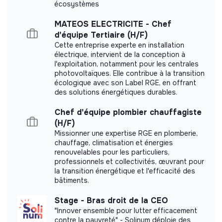
écosystèmes
Représenter l’UDAF auprès des partenaires
Cabinet Partium did not yet communicate its
institutionnels, des financeurs et des acteurs du
impact measurement.
MATEOS ELECTRICITE - Chef
territoire ;
d'équipe Tertiaire (H/F)
Développer et entretenir des partenariats
Cette entreprise experte en installation
stratégiques ;
électrique, intervient de la conception à
Porter la visibilité et la communication de
l'exploitation, notamment pour les centrales
photovoltaïques. Elle contribue à la transition
l’association.
Labels and certifications
écologique avec son Label RGE, en offrant
des solutions énergétiques durables.
This structure did not communicate to us the
labels or certifications that it was able to obtain.
Chef d'équipe plombier chauffagiste
(H/F)
Missionner une expertise RGE en plomberie,
chauffage, climatisation et énergies
renouvelables pour les particuliers,
Documents
professionnels et collectivités, œuvrant pour
la transition énergétique et l'efficacité des
Did not yet add a transparency document.
bâtiments.
Stage - Bras droit de la CEO
"Innover ensemble pour lutter efficacement
contre la pauvreté" - Solinum déploie des