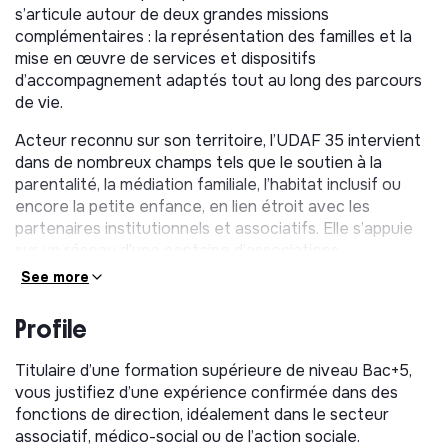
s’articule autour de deux grandes missions
complémentaires : la représentation des familles et la
mise en œuvre de services et dispositifs
d’accompagnement adaptés tout au long des parcours
de vie.
Acteur reconnu sur son territoire, l’UDAF 35 intervient
dans de nombreux champs tels que le soutien à la
parentalité, la médiation familiale, l’habitat inclusif ou
encore la petite enfance, en lien étroit avec les
partenaires institutionnels et associatifs. Elle s’appuie
sur un réseau d’une centaine d’associations
adhérentes, des représentants familiaux engagés dans
See more
les instances locales ainsi que sur une équipe d’une
quarantaine de salariés mobilisés au service des
Profile
familles.
Titulaire d’une formation supérieure de niveau Bac+5,
Dans le cadre de son projet associatif, l’UDAF 35
vous justifiez d’une expérience confirmée dans des
poursuit le développement de ses actions et renforce
fonctions de direction, idéalement dans le secteur
son positionnement comme acteur clé des politiques
associatif, médico-social ou de l’action sociale.
familiales sur le territoire.