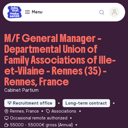
Menu
M/F General Manager –
Departmental Union of
Family Associations of Ille-
et-Vilaine - Rennes (35) -
Rennes, France
Cabinet Partium
💡
Recruitment office
Long-term contract
Rennes, France
Associations
Occasional remote authorized
55000 - 55000€ gross (Annual)