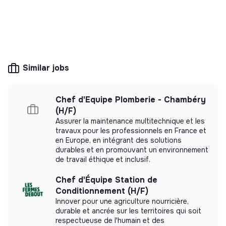
Assurer la gestion des carrières et l’évaluation des
salarié·e·s ;
💡
Recruitment office
Garantir un dialogue social de qualité et représenter
This structure offers job vacancies on behalf of
l’employeur auprès des instances représentatives du
companies with a positive impact. The
personnel.
recruitment agencies listed are exclusively
Similar jobs
focused on the challenges of ecological and
Pilotage économique et financier
socially responsible transformation.
Définir les orientations budgétaires et élaborer les
Chef d'Equipe Plomberie - Chambéry
budgets prévisionnels ;
(H/F)
Assurer le suivi de l’exécution budgétaire et garantir
Assurer la maintenance multitechnique et les
la bonne gestion financière ;
travaux pour les professionnels en France et
More information
en Europe, en intégrant des solutions
Mettre en place et sécuriser les procédures de
durables et en promouvant un environnement
Website
Unknown
contrôle interne ;
de travail éthique et inclusif.
< 15 persons
Associations
Superviser la gestion comptable et le suivi du
patrimoine de l’association ;
Chef d'Équipe Station de
Conditionnement (H/F)
Assurer les relations avec les financeurs.
Innover pour une agriculture nourricière,
durable et ancrée sur les territoires qui soit
Représentation et développement des partenariats
Impact study
respectueuse de l'humain et des