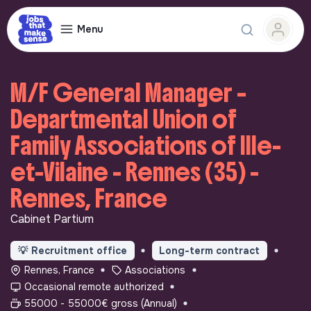
Menu
M/F General Manager –
Departmental Union of
Family Associations of Ille-
et-Vilaine - Rennes (35) -
Rennes, France
Cabinet Partium
💡
Recruitment office
Long-term contract
Rennes, France
Associations
Occasional remote authorized
55000 - 55000€ gross (Annual)