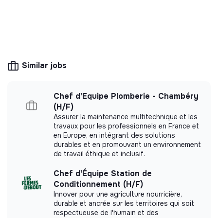
Assurer la gestion des carrières et l’évaluation des
salarié·e·s ;
💡
Recruitment office
Garantir un dialogue social de qualité et représenter
This structure offers job vacancies on behalf of
l’employeur auprès des instances représentatives du
companies with a positive impact. The
personnel.
recruitment agencies listed are exclusively
Similar jobs
focused on the challenges of ecological and
Pilotage économique et financier
socially responsible transformation.
Définir les orientations budgétaires et élaborer les
Chef d'Equipe Plomberie - Chambéry
budgets prévisionnels ;
(H/F)
Assurer le suivi de l’exécution budgétaire et garantir
Assurer la maintenance multitechnique et les
la bonne gestion financière ;
travaux pour les professionnels en France et
More information
en Europe, en intégrant des solutions
Mettre en place et sécuriser les procédures de
durables et en promouvant un environnement
Website
Unknown
contrôle interne ;
de travail éthique et inclusif.
< 15 persons
Associations
Superviser la gestion comptable et le suivi du
patrimoine de l’association ;
Chef d'Équipe Station de
Conditionnement (H/F)
Assurer les relations avec les financeurs.
Innover pour une agriculture nourricière,
durable et ancrée sur les territoires qui soit
Représentation et développement des partenariats
Impact study
respectueuse de l'humain et des