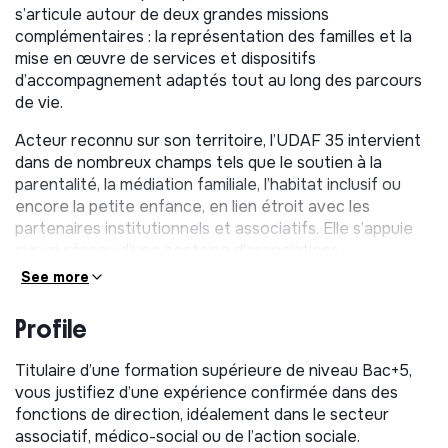
s’articule autour de deux grandes missions
complémentaires : la représentation des familles et la
mise en œuvre de services et dispositifs
d’accompagnement adaptés tout au long des parcours
de vie.
Acteur reconnu sur son territoire, l’UDAF 35 intervient
dans de nombreux champs tels que le soutien à la
parentalité, la médiation familiale, l’habitat inclusif ou
encore la petite enfance, en lien étroit avec les
partenaires institutionnels et associatifs. Elle s’appuie
sur un réseau d’une centaine d’associations
adhérentes, des représentants familiaux engagés dans
See more
les instances locales ainsi que sur une équipe d’une
quarantaine de salariés mobilisés au service des
Profile
familles.
Titulaire d’une formation supérieure de niveau Bac+5,
Dans le cadre de son projet associatif, l’UDAF 35
vous justifiez d’une expérience confirmée dans des
poursuit le développement de ses actions et renforce
fonctions de direction, idéalement dans le secteur
son positionnement comme acteur clé des politiques
associatif, médico-social ou de l’action sociale.
familiales sur le territoire.