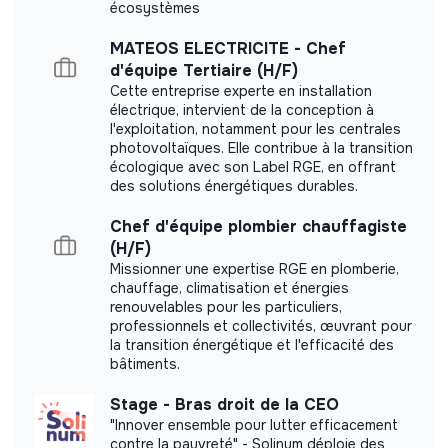
écosystèmes
Représenter l’UDAF auprès des partenaires
Cabinet Partium did not yet communicate its
institutionnels, des financeurs et des acteurs du
impact measurement.
MATEOS ELECTRICITE - Chef
territoire ;
d'équipe Tertiaire (H/F)
Développer et entretenir des partenariats
Cette entreprise experte en installation
stratégiques ;
électrique, intervient de la conception à
Porter la visibilité et la communication de
l'exploitation, notamment pour les centrales
photovoltaïques. Elle contribue à la transition
l’association.
Labels and certifications
écologique avec son Label RGE, en offrant
des solutions énergétiques durables.
This structure did not communicate to us the
labels or certifications that it was able to obtain.
Chef d'équipe plombier chauffagiste
(H/F)
Missionner une expertise RGE en plomberie,
chauffage, climatisation et énergies
renouvelables pour les particuliers,
Documents
professionnels et collectivités, œuvrant pour
la transition énergétique et l'efficacité des
Did not yet add a transparency document.
bâtiments.
Stage - Bras droit de la CEO
"Innover ensemble pour lutter efficacement
contre la pauvreté" - Solinum déploie des