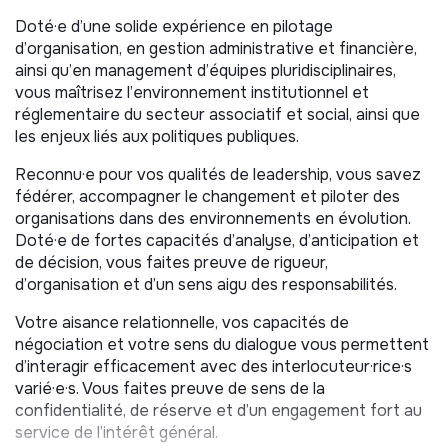
Doté·e d’une solide expérience en pilotage
MISSIONS
d’organisation, en gestion administrative et financière,
Rattaché·e au Président et en lien étroit avec le
ainsi qu’en management d’équipes pluridisciplinaires,
Conseil d’Administration, le·la Directeur∙rice Général∙e
vous maîtrisez l’environnement institutionnel et
est responsable de la mise en œuvre du projet
réglementaire du secteur associatif et social, ainsi que
associatif et du pilotage global de l’organisation. Il·elle
les enjeux liés aux politiques publiques.
dispose de délégations de pouvoir et rend compte de
Reconnu·e pour vos qualités de leadership, vous savez
son action à la gouvernance.
fédérer, accompagner le changement et piloter des
Pilotage stratégique et vie associative
organisations dans des environnements en évolution.
Doté·e de fortes capacités d’analyse, d’anticipation et
Contribuer à la définition du projet associatif et en
de décision, vous faites preuve de rigueur,
assurer la mise en œuvre opérationnelle ;
d’organisation et d’un sens aigu des responsabilités.
Préparer et accompagner les instances (Assemblée
Votre aisance relationnelle, vos capacités de
Générale, Conseil d’Administration, Bureau);
négociation et votre sens du dialogue vous permettent
Mettre en œuvre les décisions prises par la
d’interagir efficacement avec des interlocuteur·rice·s
gouvernance ;
varié·e·s. Vous faites preuve de sens de la
Participer à l’analyse des besoins du territoire et au
confidentialité, de réserve et d’un engagement fort au
développement de nouveaux projets ;
service de l’intérêt général.