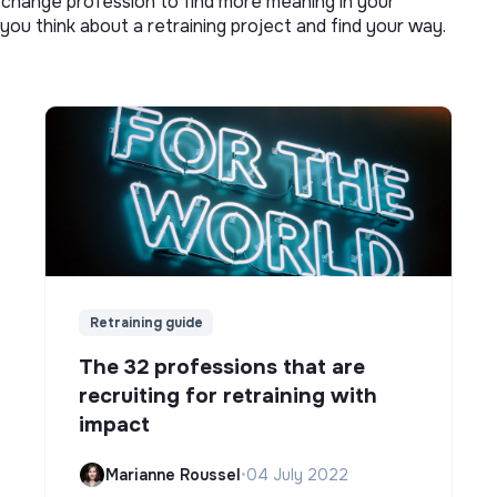
o change profession to find more meaning in your
you think about a retraining project and find your way.
Retraining guide
The 32 professions that are
recruiting for retraining with
impact
Marianne Roussel
•
04 July 2022