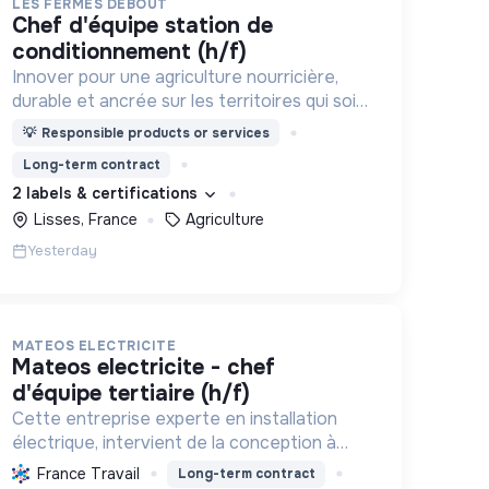
LES FERMES DEBOUT
chef d'équipe station de
conditionnement (h/f)
Innover pour une agriculture nourricière,
durable et ancrée sur les territoires qui soit
respectueuse de l'humain et des
💡
Responsible products or services
écosystèmes
Long-term contract
2 labels & certifications
Lisses, France
Agriculture
Yesterday
MATEOS ELECTRICITE
mateos electricite - chef
d'équipe tertiaire (h/f)
Cette entreprise experte en installation
électrique, intervient de la conception à
l'exploitation, notamment pour les centrales
France Travail
Long-term contract