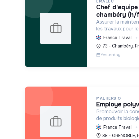
EMALEC
chef d'equipe plomberie -
chambéry (h/f
Assurer la mainte
les travaux pour l
France et en Euro
France Travail
solutions durable
73 - Chambéry, F
environnement de tr
Yesterday
MALHERBIO
employe polyv
Promouvoir la co
de produits biolog
transition écologi
France Travail
en s'appuyant sur 
38 - GRENOBLE, 