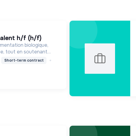
alent h/f (h/f)
mentation biologique,
le, tout en soutenant
nne, en réduisant les
Short-term contract
ssant pour une société
ire.