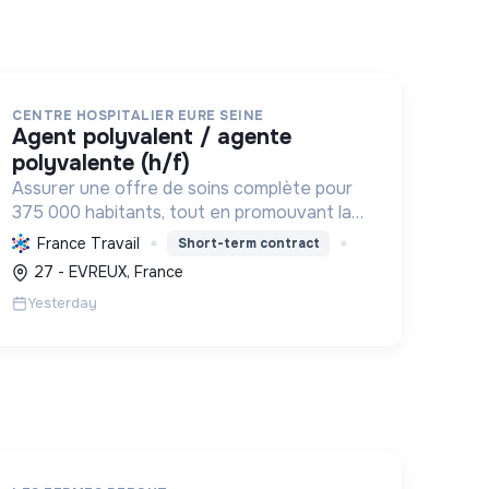
CENTRE HOSPITALIER EURE SEINE
agent polyvalent / agente
polyvalente (h/f)
Assurer une offre de soins complète pour
375 000 habitants, tout en promouvant la
transition écologique via des bâtiments
France Travail
Short-term contract
HQE, la biomasse, et des achats
27 - EVREUX, France
responsables, et la transition sociale par
Yesterday
une...