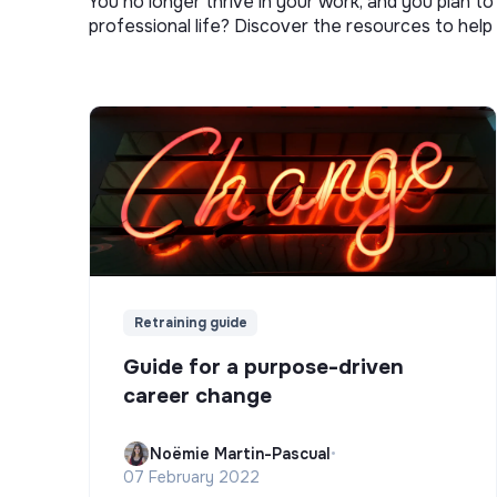
You no longer thrive in your work, and you plan t
professional life? Discover the resources to help 
Retraining guide
Guide for a purpose-driven
career change
Noëmie Martin-Pascual
•
07 February 2022