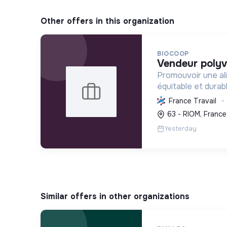
Other offers in this organization
BIOCOOP
vendeur polyv
Promouvoir une ali
équitable et durab
l'agriculture paysa
France Travail
déchets et en agi
63 - RIOM, France
plus juste et solida
Yesterday
Similar offers in other organizations