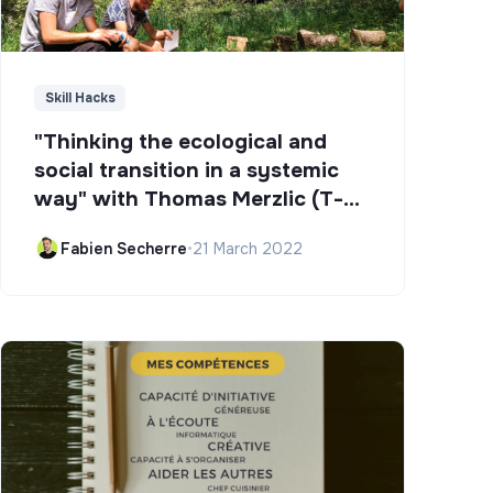
Skill Hacks
"Thinking the ecological and
social transition in a systemic
way" with Thomas Merzlic (T-
Campus)
Fabien Secherre
•
21 March 2022