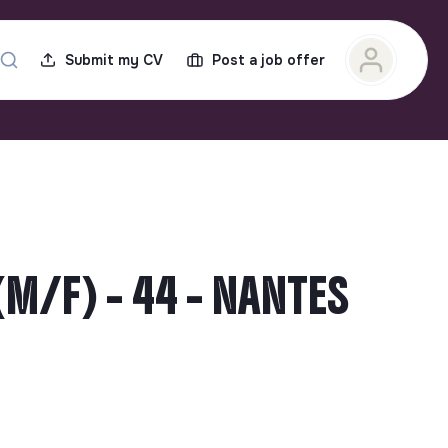
Submit my CV
Post a job offer
M/F) - 44 - NANTES