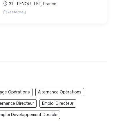
photovoltaïques. Elle contribue à la
31 - FENOUILLET, France
transition écologique avec son Labe...
Yesterday
age Opérations
Alternance Opérations
ternance Directeur
Emploi Directeur
mploi Developpement Durable