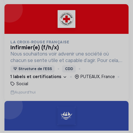
LA CROIX-ROUGE FRANÇAISE
infirmier(e) (f/h/x)
Nous souhaitons voir advenir une société où
chacun se sente utile et capable d’agir. Pour cela,
nous proposons des moyens et des lieux
💡
Structure de l’ESS
CDD
d’engagement innovants et adaptés à tous.
1 labels et certifications
PUTEAUX, France
Social
Aujourd'hui