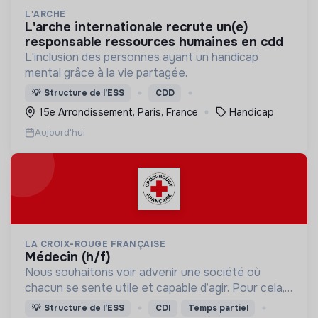
L'ARCHE
l'arche internationale recrute un(e)
responsable ressources humaines en cdd
L'inclusion des personnes ayant un handicap
mental grâce à la vie partagée.
💡
Structure de l’ESS
CDD
15e Arrondissement, Paris, France
Handicap
Aujourd'hui
LA CROIX-ROUGE FRANÇAISE
médecin (h/f)
Nous souhaitons voir advenir une société où
chacun se sente utile et capable d’agir. Pour cela,
nous proposons des moyens et des lieux
💡
Structure de l’ESS
CDI
Temps partiel