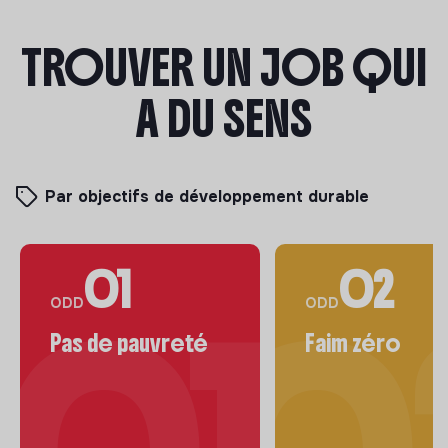
TROUVER UN JOB QUI
A DU SENS
Par objectifs de développement durable
01
02
ODD
ODD
Pas de pauvreté
Faim zéro