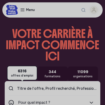
Menu
VOTRE CARRIÈRE À
IMPACT COMMENCE
ICI
6316
344
11099
offres d'emploi
formations
organisations
Pour quel impact ?