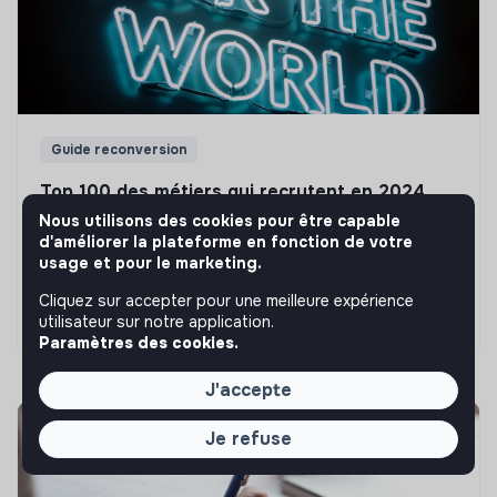
Guide reconversion
Top 100 des métiers qui recrutent en 2024
Nous utilisons des cookies pour être capable
Tu penses que le secteur de l'impact est totalement
d'améliorer la plateforme en fonction de votre
bouché ? Que neni ! On t'a préparé un petit guide des
usage et pour le marketing.
métiers qui recrutent en 2024 pour t'engager pour une
cause qui te tient à coeur.
Cliquez sur accepter pour une meilleure expérience
Marianne Roussel
•
17 juin 2024
utilisateur sur notre application.
Paramètres des cookies.
J'accepte
Je refuse