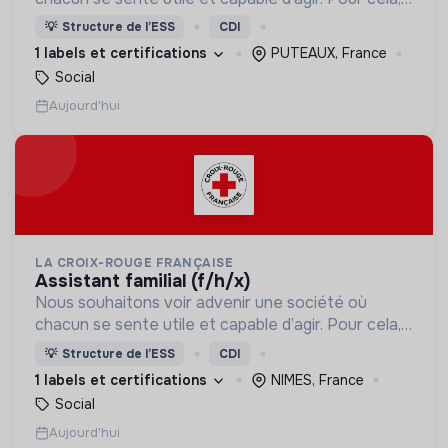
nous proposons des moyens et des lieux
💡
Structure de l’ESS
CDI
d’engagement innovants et adaptés à tous.
1 labels et certifications
PUTEAUX, France
Social
Aujourd'hui
LA CROIX-ROUGE FRANÇAISE
assistant familial (f/h/x)
Nous souhaitons voir advenir une société où
chacun se sente utile et capable d’agir. Pour cela,
nous proposons des moyens et des lieux
💡
Structure de l’ESS
CDI
d’engagement innovants et adaptés à tous.
1 labels et certifications
NIMES, France
Social
Aujourd'hui