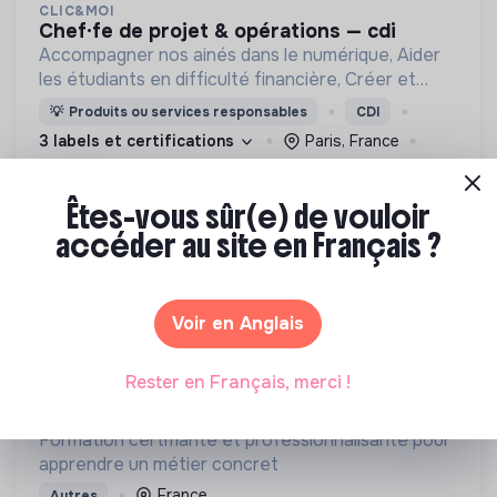
CLIC&MOI
chef·fe de projet & opérations — cdi
Accompagner nos ainés dans le numérique, Aider
les étudiants en difficulté financière, Créer et
maintenir un lien social intergénérationnel qui
💡
Produits ou services responsables
CDI
favorise le bien vieillir.
3 labels et certifications
Paris, France
Inclusion Numérique
Il y a 19 jours
Êtes-vous sûr(e) de vouloir
accéder au site en Français ?
FORMATION
Voir en Anglais
Rester en Français, merci !
ASDER
devenez installateur•ice photovoltaïque
Formation certifiante et professionnalisante pour
apprendre un métier concret
France
Autres