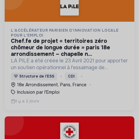
L'ACCÉLÉRATEUR PARISIEN D'INNOVATION LOCALE
POUR L'EMPLOI
chef.fe de projet « territoires zéro
chômeur de longue durée » paris 18e
arrondissement – chapelle n...
LA PILE a été créée le 23 Avril 2021 pour apporter
un soutien opérationnel à l'essaimage de
l’expérimentation "Territoires Zéro Chômeur de
💡
Structure de l’ESS
CDI
Longue Durée" à Paris
18e Arrondissement, Paris, France
Inclusion par l'Emploi
Il y a 2 jours