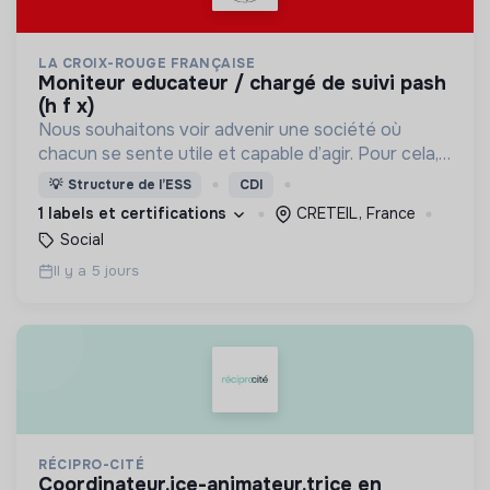
LA CROIX-ROUGE FRANÇAISE
moniteur educateur / chargé de suivi pash
(h f x)
Nous souhaitons voir advenir une société où
chacun se sente utile et capable d’agir. Pour cela,
nous proposons des moyens et des lieux
💡
Structure de l’ESS
CDI
d’engagement innovants et adaptés à tous.
1 labels et certifications
CRETEIL, France
Social
Il y a 5 jours
RÉCIPRO-CITÉ
coordinateur.ice-animateur.trice en