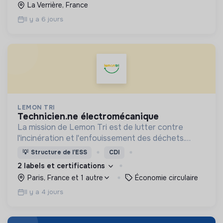
La Verrière, France
Il y a 6 jours
LEMON TRI
technicien.ne électromécanique
La mission de Lemon Tri est de lutter contre
l'incinération et l'enfouissement des déchets.
Adoptez les bons zestes à nos côtés !
💡
Structure de l’ESS
CDI
2 labels et certifications
Paris, France et 1 autre
Économie circulaire
Il y a 4 jours