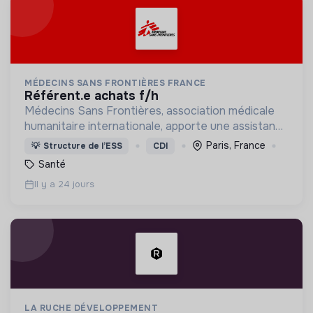
MÉDECINS SANS FRONTIÈRES FRANCE
référent.e achats f/h
Médecins Sans Frontières, association médicale
humanitaire internationale, apporte une assistance
médicale à des populations dont la vie est
Paris, France
💡
Structure de l’ESS
CDI
menacée.
Santé
Il y a 24 jours
LA RUCHE DÉVELOPPEMENT