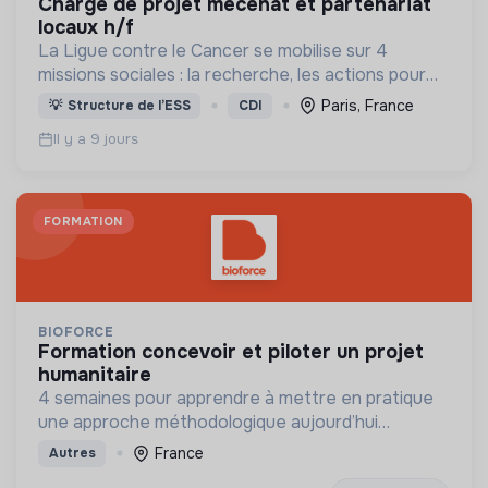
chargé de projet mécénat et partenariat
locaux h/f
La Ligue contre le Cancer se mobilise sur 4
missions sociales : la recherche, les actions pour
les personnes malades, la prévention & promotion
Paris, France
💡
Structure de l’ESS
CDI
du dépistage et l'étude & observatoire.
Il y a 9 jours
FORMATION
BIOFORCE
formation concevoir et piloter un projet
humanitaire
4 semaines pour apprendre à mettre en pratique
une approche méthodologique aujourd’hui
incontournable pour concevoir vos projets de
France
Autres
solidarité