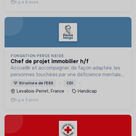
Il y a 8 jours
FONDATION PERCE NEIGE
chef de projet immobilier h/f
Accueillir et accompagner, de façon adaptée, les
personnes touchées par une déficience mentale,
un handicap physique ou psychique
💡
Structure de l’ESS
CDI
Levallois-Perret, France
Handicap
Il y a 3 jours