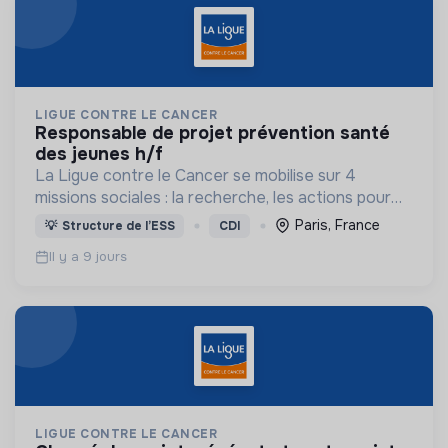
LIGUE CONTRE LE CANCER
responsable de projet prévention santé
des jeunes h/f
La Ligue contre le Cancer se mobilise sur 4
missions sociales : la recherche, les actions pour
les personnes malades, la prévention & promotion
Paris, France
💡
Structure de l’ESS
CDI
du dépistage et l'étude & observatoire.
Il y a 9 jours
LIGUE CONTRE LE CANCER