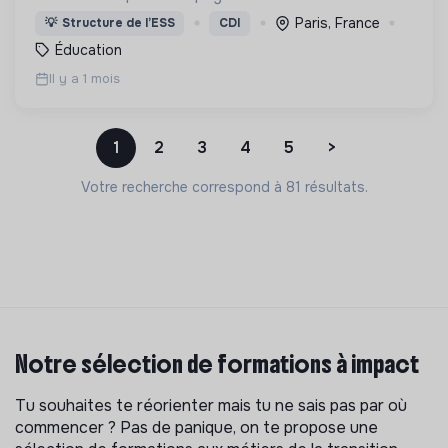
individus qui les composent dans la réalisation de
Paris, France
💡
Structure de l’ESS
CDI
leurs projets et leur parcours d’engagement.
Éducation
Il y a 1 mois
1
2
3
4
5
>
Votre recherche correspond à 81 résultats.
Notre sélection de formations à impact
Tu souhaites te réorienter mais tu ne sais pas par où
commencer ? Pas de panique, on te propose une