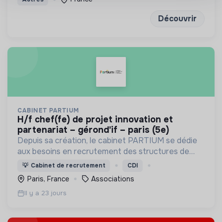
Découvrir
CABINET PARTIUM
h/f chef(fe) de projet innovation et
partenariat – gérond'if – paris (5e)
Depuis sa création, le cabinet PARTIUM se dédie
aux besoins en recrutement des structures de
l'ESS, selon une démarche centrée à la fois sur
💡
Cabinet de recrutement
CDI
l'humain, les compétences, et une éthique
Paris, France
Associations
irréprochable.
Il y a 23 jours