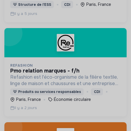
les personnes malades, la prévention & promotion
Paris, France
💡
Structure de l’ESS
CDI
du dépistage et l'étude & observatoire.
Il y a 5 jours
REFASHION
pmo relation marques - f/h
Refashion est l'éco-organisme de la filière textile,
linge de maison et chaussures et une entreprise
privée à but non lucratif, agréée, depuis 2009, par
💡
Produits ou services responsables
CDI
le Ministère de la Transition écologique.
Paris, France
Économie circulaire
Il y a 2 jours