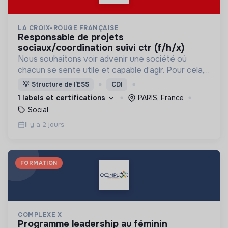
LA CROIX-ROUGE FRANÇAISE
responsable de projets
sociaux/coordination suivi ctr (f/h/x)
Nous souhaitons voir advenir une société où
chacun se sente utile et capable d’agir. Pour cela,
nous proposons des moyens et des lieux
💡
Structure de l’ESS
CDI
d’engagement innovants et adaptés à tous.
1 labels et certifications
PARIS, France
Social
Il y a 2 jours
FORMATION
COMPLEXE X
programme leadership au féminin