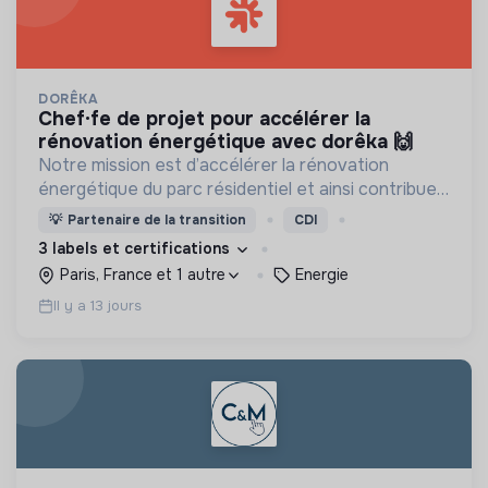
DORÊKA
chef·fe de projet pour accélérer la
rénovation énergétique avec dorêka 🙌
Notre mission est d’accélérer la rénovation
énergétique du parc résidentiel et ainsi contribuer
à ce qui représente pour nous le chantier du
💡
Partenaire de la transition
CDI
siècle.
3 labels et certifications
Paris, France et 1 autre
Energie
Il y a 13 jours