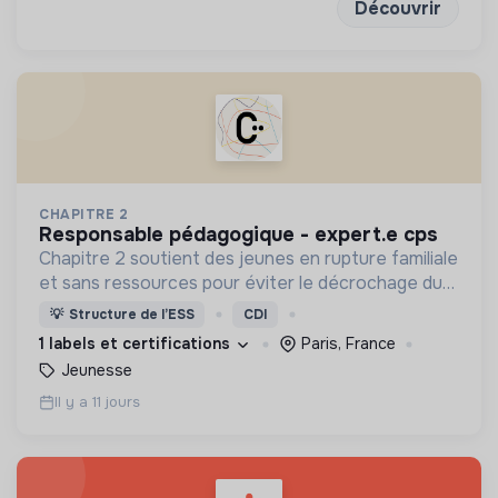
Découvrir
CHAPITRE 2
responsable pédagogique - expert.e cps
Chapitre 2 soutient des jeunes en rupture familiale
et sans ressources pour éviter le décrochage du
parcours d'insertion et le glissement vers
💡
Structure de l’ESS
CDI
l'exclusion.
1 labels et certifications
Paris, France
Jeunesse
Il y a 11 jours