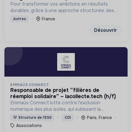
Pour transformer vos ambitions en résultats
durables, grâce à une approche structurée, des
outils concrets et des exercices de réflexion
France
Autres
puissants
Découvrir
EMMAÜS CONNECT
responsable de projet “filières de
réemploi solidaire” – lacollecte.tech (h/f)
Emmaüs Connect lutte contre l'exclusion
numérique des plus isolés, qui subissent la
dématérialisation de la plupart des services du
Paris, France
💡
Structure de l’ESS
CDI
quotidien.
Associations