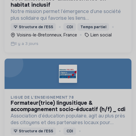
habitat inclusif
Notre mission permet l’émergence d’une société
plus solidaire qui favorise les liens
intergénérationnels pour accompagner le
💡
Structure de l’ESS
CDI
Temps partiel
vieillissement de la population et agir contre le
Voisins-le-Bretonneux, France
Lien social
délitement du lien social
Il y a 3 jours
LIGUE DE L'ENSEIGNEMENT 78
formateur(trice) lingusitique &
accompagnement socio-éducatif (h/f) _ cdi
Association d’éducation populaire, agit au plus près
des citoyens et des partenaires locaux pour
promouvoir le lien social, agir pour l’éducation et la
💡
Structure de l’ESS
CDI
citoyenneté et faire vivre la Laïcité.