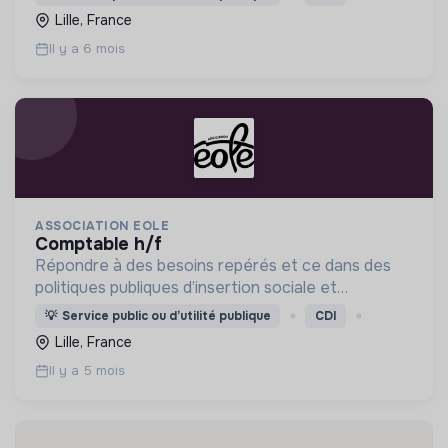
l’accompagnement, l’insertion sociale et
Lille, France
professionnelle
Il y a 6 mois
ASSOCIATION EOLE
comptable h/f
Répondre à des besoins repérés et ce dans des
politiques publiques d’insertion sociale et
professionnelle. Comme :l’accueil, l’hébergement,
💡
Service public ou d’utilité publique
CDI
l’accompagnement, l’insertion sociale et
Lille, France
professionnelle
Il y a 5 mois