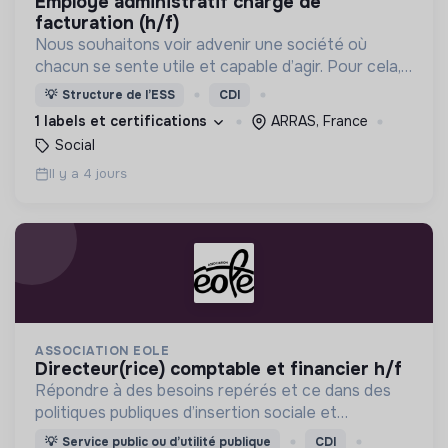
employé administratif chargé de
facturation (h/f)
Nous souhaitons voir advenir une société où
chacun se sente utile et capable d’agir. Pour cela,
nous proposons des moyens et des lieux
💡
Structure de l’ESS
CDI
d’engagement innovants et adaptés à tous.
1 labels et certifications
ARRAS, France
Social
Il y a 4 jours
ASSOCIATION EOLE
directeur(rice) comptable et financier h/f
Répondre à des besoins repérés et ce dans des
politiques publiques d’insertion sociale et
professionnelle. Comme :l’accueil, l’hébergement,
💡
Service public ou d’utilité publique
CDI