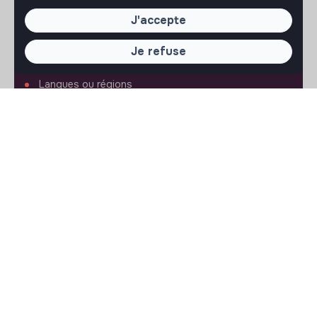
FAQ
J'accepte
Conditions d'utilisation
Je refuse
RÉGLAGES
Langues ou régions
Plan du site
Paramètres des cookies
SUIVEZ-NOUS
© 2026 jobs that makesense.