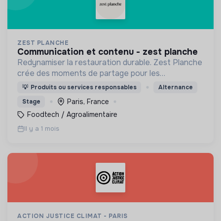
ZEST PLANCHE
communication et contenu - zest planche
Redynamiser la restauration durable. Zest Planche
crée des moments de partage pour les
entreprises allant de 20 à 1000 Zesteurs en livrant
💡
Produits ou services responsables
Alternance
à vélo dans tout Paris des planches à partager
Paris, France
Stage
faites maison.
Foodtech / Agroalimentaire
Il y a 1 mois
ACTION JUSTICE CLIMAT - PARIS