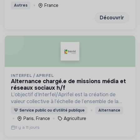
France
Autres
Découvrir
INTERFEL / APRIFEL
alternance chargé.e de missions média et
réseaux sociaux h/f
L’objectif d’Interfel/Aprifel est la création de
valeur collective à l’échelle de l’ensemble de la
filière des fruits & légumes
💡
Service public ou d’utilité publique
Alternance
Paris, France
Agriculture
Il y a 11 jours