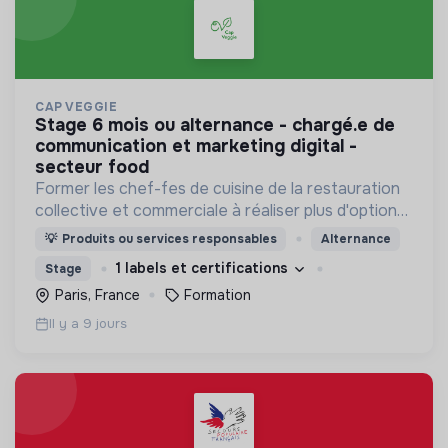
CAP VEGGIE
stage 6 mois ou alternance - chargé.e de
communication et marketing digital -
secteur food
Former les chef-fes de cuisine de la restauration
collective et commerciale à réaliser plus d'options
végétariennes et végan.
💡
Produits ou services responsables
Alternance
1 labels et certifications
Stage
Paris, France
Formation
Il y a 9 jours