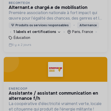
BECOMTECH
alternant.e chargé.e de mobilisation
Première association nationale à fort impact qui
œuvre pour l’égalité des chances, des genres et la
mixité du numérique en initiant les filles et les
💡
Produits ou services responsables
Alternance
femmes de 14 à 25 ans aux métiers du digital.
1 labels et certifications
Paris, France
Éducation
Il y a 2 jours
ENERCOOP
assistante / assistant communication en
alternance f/h
La coopérative d'électricité vraiment verte, locale
et citoyenne qui produit de l'énergie militante !