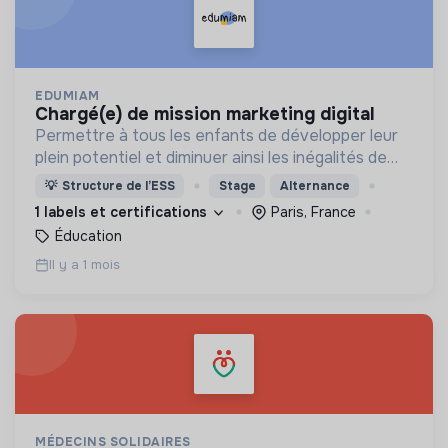
EDUMIAM
chargé(e) de mission marketing digital
Permettre à tous les enfants de développer leur
plein potentiel et diminuer ainsi les inégalités de
destin...rien que ça !
💡
Structure de l’ESS
Stage
Alternance
1 labels et certifications
Paris, France
Éducation
Il y a 1 mois
MÉDECINS SOLIDAIRES