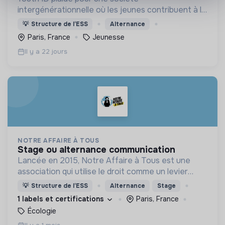
intergénérationnelle où les jeunes contribuent à la
construction d’un monde durable. Accompagner la
💡
Structure de l’ESS
Alternance
jeunesse, plus particulièrement les publics
Paris, France
Jeunesse
prioritaires, à agir
Il y a 22 jours
NOTRE AFFAIRE À TOUS
stage ou alternance communication
Lancée en 2015, Notre Affaire à Tous est une
association qui utilise le droit comme un levier
stratégique de lutte contre la triple crise
💡
Structure de l’ESS
Alternance
Stage
environnementale - climat, biodiversité, pollution.
1 labels et certifications
Paris, France
Écologie