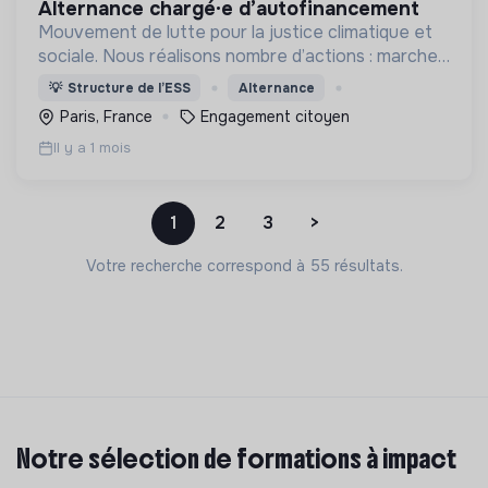
alternance chargé·e d’autofinancement
Mouvement de lutte pour la justice climatique et
sociale. Nous réalisons nombre d’actions : marches
pour le climat, actions de mobilisation citoyenne
💡
Structure de l’ESS
Alternance
non-violente, formations, luttes locales, etc.
Paris, France
Engagement citoyen
Il y a 1 mois
1
2
3
>
Votre recherche correspond à 55 résultats.
Notre sélection de formations à impact