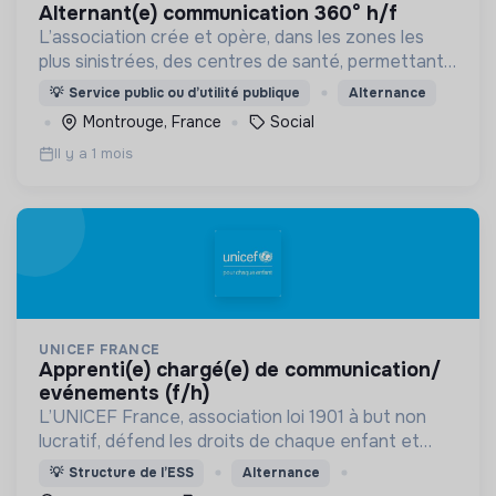
alternant(e) communication 360° h/f
L’association crée et opère, dans les zones les
plus sinistrées, des centres de santé, permettant
aux populations de retrouver une porte à laquelle
💡
Service public ou d’utilité publique
Alternance
frapper lorsque le besoin médical survient.
Montrouge, France
Social
Il y a 1 mois
UNICEF FRANCE
apprenti(e) chargé(e) de communication/
evénements (f/h)
L’UNICEF France, association loi 1901 à but non
lucratif, défend les droits de chaque enfant et
adolescent d’où qu’il vienne.
💡
Structure de l’ESS
Alternance