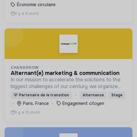
Économie circulaire
Il y a 8 jours
CHANGENOW
alternant(e) marketing & communication
In our mission to accelerate the solutions to the
biggest challenges of our century, we organize
the ChangeNOW summit, the world's largest event
💡
Partenaire de la transition
Alternance
Stage
for the planet,
Paris, France
Engagement citoyen
Il y a 13 jours