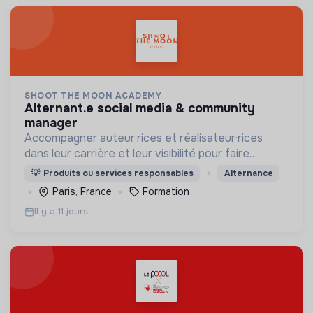
SHOOT THE MOON ACADEMY
alternant.e social media & community
manager
Accompagner auteur·rices et réalisateur·rices
dans leur carrière et leur visibilité pour faire
émerger des récits singuliers, renouveler les
💡
Produits ou services responsables
Alternance
talents et démocratiser l'accès à l'industrie du
Paris, France
Formation
cinéma.
Il y a 11 jours