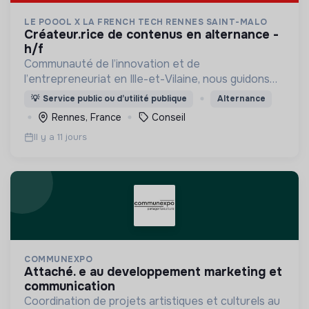
LE POOOL X LA FRENCH TECH RENNES SAINT-MALO
créateur.rice de contenus en alternance -
h/f
Communauté de l’innovation et de
l’entrepreneuriat en Ille-et-Vilaine, nous guidons
les entrepreneurs qui innovent vers la réussite de
💡
Service public ou d’utilité publique
Alternance
leurs projets au service d’une économie durable.
Rennes, France
Conseil
Il y a 11 jours
COMMUNEXPO
attaché. e au developpement marketing et
communication
Coordination de projets artistiques et culturels au