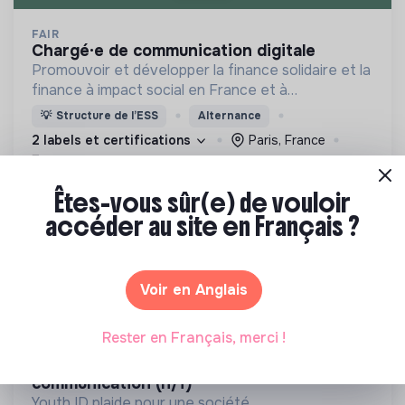
FAIR
chargé·e de communication digitale
Promouvoir et développer la finance solidaire et la
finance à impact social en France et à
l'international
💡
Structure de l’ESS
Alternance
2 labels et certifications
Paris, France
Finance
Il y a 21 jours
Êtes-vous sûr(e) de vouloir
accéder au site en Français ?
Voir en Anglais
Rester en Français, merci !
YOUTH ID
offre emploi alternant·e chargé·e de
communication (h/f)
Youth ID plaide pour une société