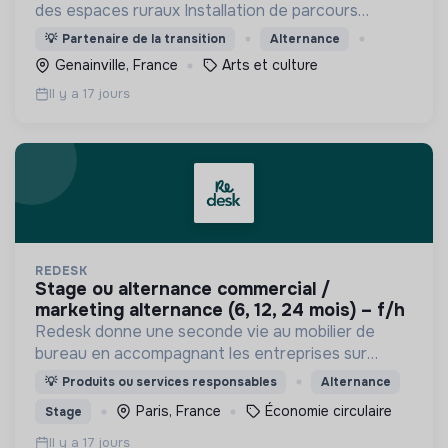
des espaces ruraux Installation de parcours
artistiques en ruralité Animation d'ateliers
💡
Partenaire de la transition
Alternance
artistiques avec différents types de publics
Genainville, France
Arts et culture
Il y a 17 jours
REDESK
stage ou alternance commercial /
marketing alternance (6, 12, 24 mois) – f/h
Redesk donne une seconde vie au mobilier de
bureau en accompagnant les entreprises sur
toutes les problématiques liées à l'économie
💡
Produits ou services responsables
Alternance
circulaire dans le domaine du mobilier
Paris, France
Économie circulaire
Stage
professionnel.
Il y a 17 jours