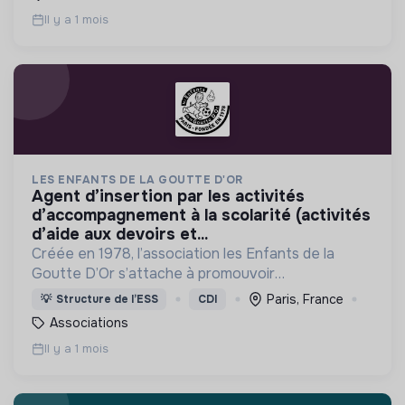
Il y a 1 mois
LES ENFANTS DE LA GOUTTE D'OR
agent d’insertion par les activités
d’accompagnement à la scolarité (activités
d’aide aux devoirs et...
Créée en 1978, l’association les Enfants de la
Goutte D’Or s’attache à promouvoir
l’épanouissement des enfants des jeunes, et aussi
Paris, France
💡
Structure de l’ESS
CDI
des adultes, afin qu’ils prennent leur place de
Associations
citoyens
Il y a 1 mois