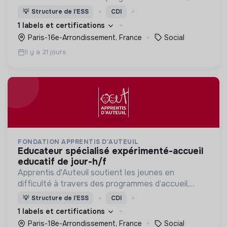
d’éducation, de formation et d’insertion pour leur
💡
Structure de l’ESS
CDI
permettre de devenir des hommes et des femmes
1 labels et certifications
debout.
Paris-16e-Arrondissement, France
Social
Il y a 21 jours
FONDATION APPRENTIS D'AUTEUIL
educateur spécialisé expérimenté-accueil
educatif de jour-h/f
Apprentis d'Auteuil soutient les jeunes en
difficulté à travers des programmes d’accueil,
d’éducation, de formation et d’insertion pour leur
💡
Structure de l’ESS
CDI
permettre de devenir des hommes et des femmes
1 labels et certifications
debout.
Paris-18e-Arrondissement, France
Social