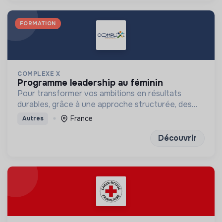
FORMATION
COMPLEXE X
programme leadership au féminin
Pour transformer vos ambitions en résultats
durables, grâce à une approche structurée, des
outils concrets et des exercices de réflexion
France
Autres
puissants
Découvrir