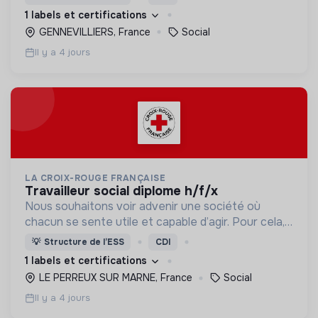
d’engagement innovants et adaptés à tous.
1 labels et certifications
GENNEVILLIERS, France
Social
Il y a 4 jours
LA CROIX-ROUGE FRANÇAISE
travailleur social diplome h/f/x
Nous souhaitons voir advenir une société où
chacun se sente utile et capable d’agir. Pour cela,
nous proposons des moyens et des lieux
💡
Structure de l’ESS
CDI
d’engagement innovants et adaptés à tous.
1 labels et certifications
LE PERREUX SUR MARNE, France
Social
Il y a 4 jours