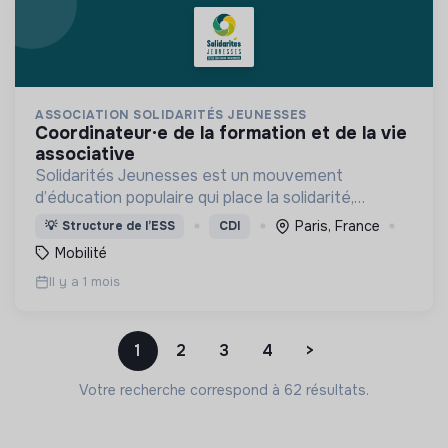
ASSOCIATION SOLIDARITÉS JEUNESSES
coordinateur·e de la formation et de la vie
associative
Solidarités Jeunesses est un mouvement
d’éducation populaire qui place la solidarité,
l’engagement bénévole et la volonté politique au
Paris, France
💡
Structure de l’ESS
CDI
cœur de son projet.
Mobilité
Il y a 1 mois
1
2
3
4
>
Votre recherche correspond à 62 résultats.