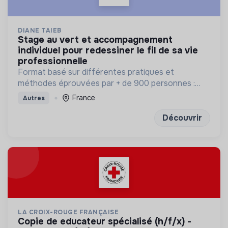
DIANE TAIEB
stage au vert et accompagnement
individuel pour redessiner le fil de sa vie
professionnelle
Format basé sur différentes pratiques et
méthodes éprouvées par + de 900 personnes :
bilan de competences, enneagramme et
France
Autres
méditation
Découvrir
LA CROIX-ROUGE FRANÇAISE
copie de educateur spécialisé (h/f/x) -