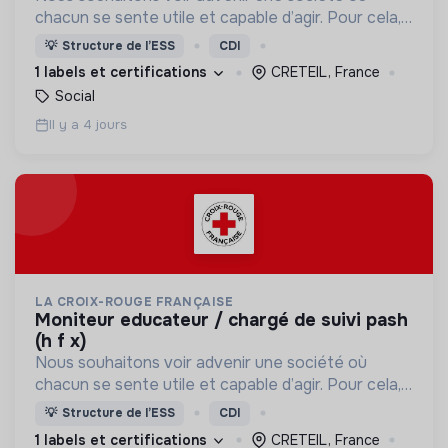
chacun se sente utile et capable d’agir. Pour cela,
nous proposons des moyens et des lieux
💡
Structure de l’ESS
CDI
d’engagement innovants et adaptés à tous.
1 labels et certifications
CRETEIL, France
Social
Il y a 4 jours
LA CROIX-ROUGE FRANÇAISE
moniteur educateur / chargé de suivi pash
(h f x)
Nous souhaitons voir advenir une société où
chacun se sente utile et capable d’agir. Pour cela,
nous proposons des moyens et des lieux
💡
Structure de l’ESS
CDI
d’engagement innovants et adaptés à tous.
1 labels et certifications
CRETEIL, France