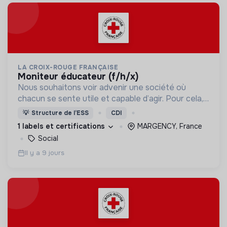
LA CROIX-ROUGE FRANÇAISE
moniteur éducateur (f/h/x)
Nous souhaitons voir advenir une société où
chacun se sente utile et capable d’agir. Pour cela,
nous proposons des moyens et des lieux
💡
Structure de l’ESS
CDI
d’engagement innovants et adaptés à tous.
1 labels et certifications
MARGENCY, France
Social
Il y a 9 jours