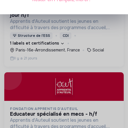
FONDATION APPRENTIS D'AUTEUIL
educateur de jeunes enfants en accueil de
jour h/f
Apprentis d'Auteuil soutient les jeunes en
difficulté à travers des programmes d’accueil,
d’éducation, de formation et d’insertion pour leur
💡
Structure de l’ESS
CDI
permettre de devenir des hommes et des femmes
1 labels et certifications
debout.
Paris-16e-Arrondissement, France
Social
Il y a 21 jours
FONDATION APPRENTIS D'AUTEUIL
educateur spécialisé en mecs - h/f
Apprentis d'Auteuil soutient les jeunes en
difficulté à travers des programmes d’accueil,