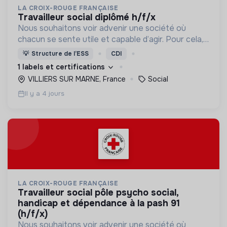
LA CROIX-ROUGE FRANÇAISE
travailleur social diplômé h/f/x
Nous souhaitons voir advenir une société où
chacun se sente utile et capable d’agir. Pour cela,
nous proposons des moyens et des lieux
💡
Structure de l’ESS
CDI
d’engagement innovants et adaptés à tous.
1 labels et certifications
VILLIERS SUR MARNE, France
Social
Il y a 4 jours
LA CROIX-ROUGE FRANÇAISE
travailleur social pôle psycho social,
handicap et dépendance à la pash 91
(h/f/x)
Nous souhaitons voir advenir une société où