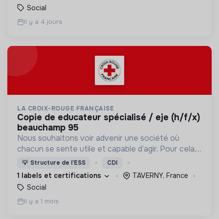
Social
Il y a 4 jours
LA CROIX-ROUGE FRANÇAISE
copie de educateur spécialisé / eje (h/f/x)
beauchamp 95
Nous souhaitons voir advenir une société où
chacun se sente utile et capable d’agir. Pour cela,
nous proposons des moyens et des lieux
💡
Structure de l’ESS
CDI
d’engagement innovants et adaptés à tous.
1 labels et certifications
TAVERNY, France
Social
Il y a 1 mois