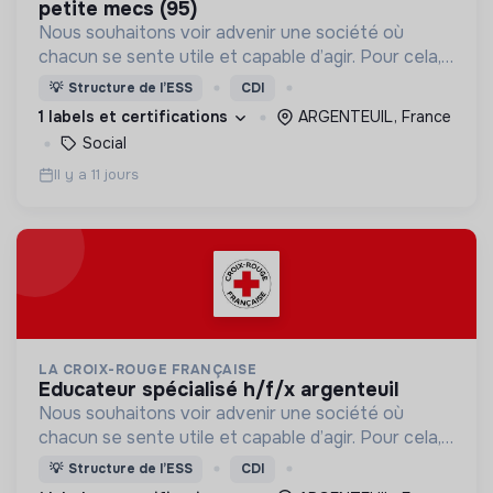
petite mecs (95)
Nous souhaitons voir advenir une société où
chacun se sente utile et capable d’agir. Pour cela,
nous proposons des moyens et des lieux
💡
Structure de l’ESS
CDI
d’engagement innovants et adaptés à tous.
1 labels et certifications
ARGENTEUIL, France
Social
Il y a 11 jours
LA CROIX-ROUGE FRANÇAISE
educateur spécialisé h/f/x argenteuil
Nous souhaitons voir advenir une société où
chacun se sente utile et capable d’agir. Pour cela,
nous proposons des moyens et des lieux
💡
Structure de l’ESS
CDI
d’engagement innovants et adaptés à tous.