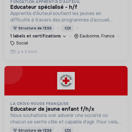
FONDATION APPRENTIS D'AUTEUIL
educateur spécialisé - h/f
Apprentis d'Auteuil soutient les jeunes en
difficulté à travers des programmes d’accueil,
d’éducation, de formation et d’insertion pour leur
💡
Structure de l’ESS
CDI
permettre de devenir des hommes et des femmes
1 labels et certifications
Eaubonne, France
debout.
Social
Il y a 2 jours
LA CROIX-ROUGE FRANÇAISE
educateur de jeune enfant f/h/x
Nous souhaitons voir advenir une société où
chacun se sente utile et capable d’agir. Pour cela,
nous proposons des moyens et des lieux
💡
Structure de l’ESS
CDI