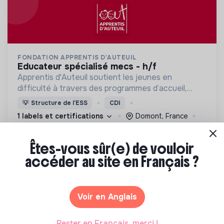
FONDATION APPRENTIS D'AUTEUIL
educateur spécialisé mecs - h/f
Apprentis d'Auteuil soutient les jeunes en
difficulté à travers des programmes d’accueil,
d’éducation, de formation et d’insertion pour leur
💡
Structure de l’ESS
CDI
permettre de devenir des hommes et des femmes
1 labels et certifications
Domont, France
debout.
Social
Il y a 22 jours
Êtes-vous sûr(e) de vouloir
accéder au site en Français ?
Voir en Anglais
Rester en Français, merci !