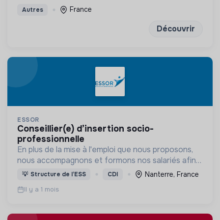
écologique et solidaire
France
Autres
Découvrir
ESSOR
conseillier(e) d’insertion socio-
professionnelle
En plus de la mise à l'emploi que nous proposons,
nous accompagnons et formons nos salariés afin
de les aider à trouver un emploi durable en dehors
Nanterre, France
💡
Structure de l’ESS
CDI
de notre structure.
Il y a 1 mois