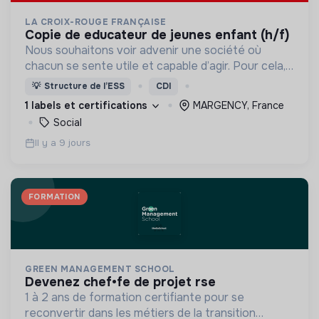
LA CROIX-ROUGE FRANÇAISE
copie de educateur de jeunes enfant (h/f)
Nous souhaitons voir advenir une société où
chacun se sente utile et capable d’agir. Pour cela,
nous proposons des moyens et des lieux
💡
Structure de l’ESS
CDI
d’engagement innovants et adaptés à tous.
1 labels et certifications
MARGENCY, France
Social
Il y a 9 jours
FORMATION
GREEN MANAGEMENT SCHOOL
devenez chef•fe de projet rse
1 à 2 ans de formation certifiante pour se
reconvertir dans les métiers de la transition