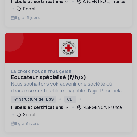
1 labels et certifications
ARGENTEUIL, France
Social
Il y a 15 jours
LA CROIX-ROUGE FRANÇAISE
educateur spécialisé (f/h/x)
Nous souhaitons voir advenir une société où
chacun se sente utile et capable d’agir. Pour cela,
nous proposons des moyens et des lieux
💡
Structure de l’ESS
CDI
d’engagement innovants et adaptés à tous.
1 labels et certifications
MARGENCY, France
Social
Il y a 9 jours