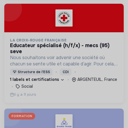
LA CROIX-ROUGE FRANÇAISE
educateur spécialisé (h/f/x) - mecs (95)
seve
Nous souhaitons voir advenir une société où
chacun se sente utile et capable d’agir. Pour cela,
nous proposons des moyens et des lieux
💡
Structure de l’ESS
CDI
d’engagement innovants et adaptés à tous.
1 labels et certifications
ARGENTEUIL, France
Social
Il y a 11 jours
FORMATION